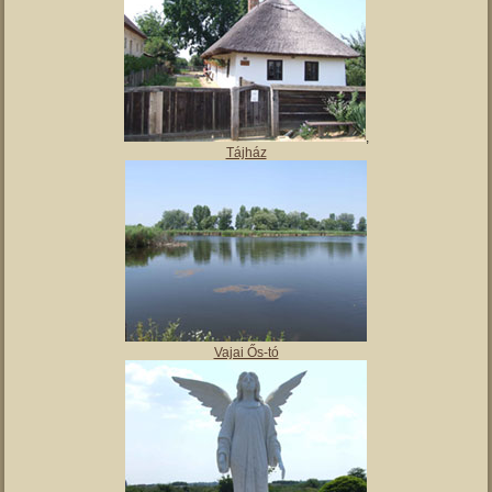
Magyar Nemzeti Múzeum Vay Ádám Muzeális Gyűjteménye
Kiskastély – Vaja szálláshely
,
Tájház