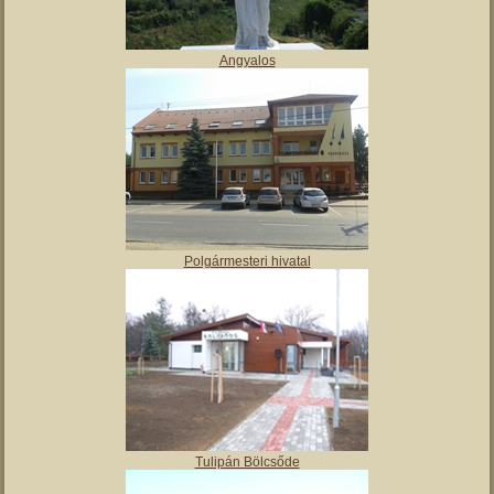
Vajai Ős-tó
Angyalos