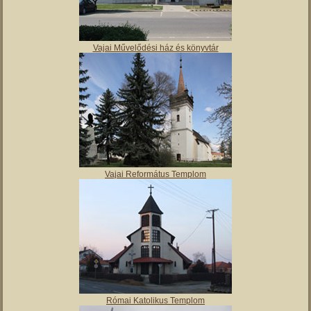
Molnár Mátyás Általános Iskola
Vajai Művelődési ház és könyvtár