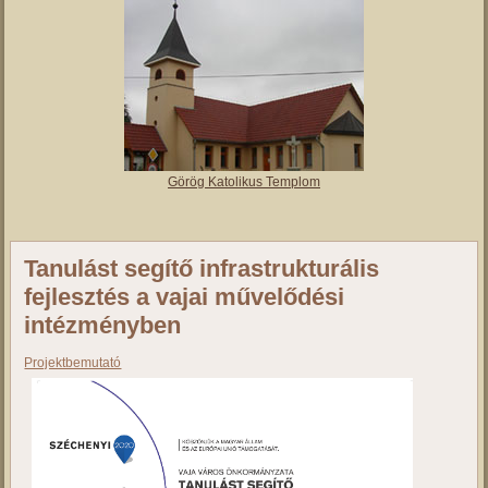
Vajai Református Templom
Római Katolikus Templom
Görög Katolikus Templom