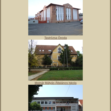
Polgármesteri hivatal
Tulipán Bölcsőde
Tavirózsa Óvoda