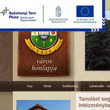
Vaja
Hírek
Szálláshely
Látnivalók – t
Tanulást seg
intézményb