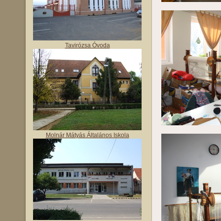
Tavirózsa Óvoda
Molnár Mátyás Általános Iskola