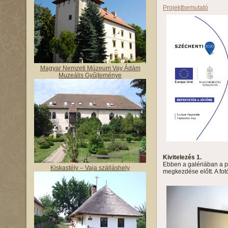
Projektbemutató
Magyar Nemzeti Múzeum Vay Ádám
Muzeális Gyűjteménye
Kivitelezés 1.
Ebben a galériában a pr
Kiskastély – Vaja szálláshely
megkezdése előtt. A fo