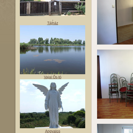
,
Tájház
Vajai Ős-tó
Angyalos