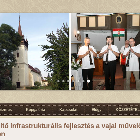
urizmus
Képgaléria
Kapcsolat
Elügy
KÖZZÉTÉTELI
ítő infrastrukturális fejlesztés a vajai műve
en