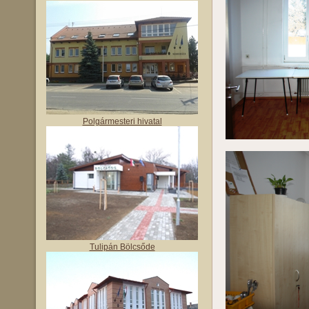
Polgármesteri hivatal
Tulipán Bölcsőde