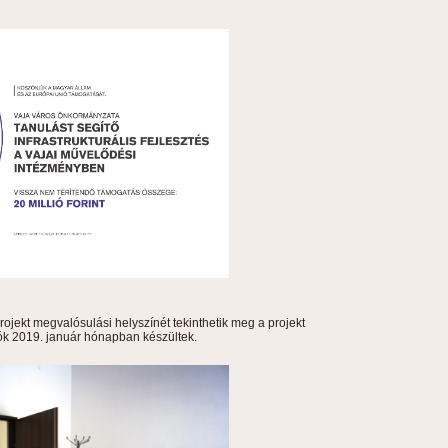
ojekt megvalósulási helyszínét tekinthetik meg a projekt
tók 2019. január hónapban készültek.