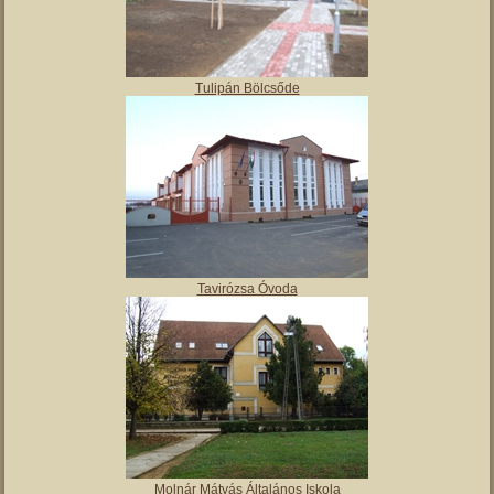
Tulipán Bölcsőde
Tavirózsa Óvoda
Molnár Mátyás Általános Iskola