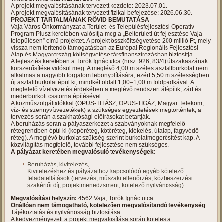
A projekt megvalósításának tervezett kezdete: 2023.07.01.
A projekt megvalósításának tervezett fizikai befejezése: 2026.06.30.
PROJEKT TARTALMÁNAK RÖVID BEMUTATÁSA
Vaja Város Önkormányzat a Terület- és Településfejlesztési Operatív
Program Plusz keretében valósítja meg a „Belterületi út fejlesztése Vaja
településen” című projektet. A projekt összköltségvetése 200 millió Ft, mely
vissza nem térítendő támogatásban az Európai Regionális Fejlesztési
Alap és Magyarország költségvetése társfinanszírozásban biztosítja.
A fejlesztés keretében a Török Ignác utca (hrsz: 926, 83/4) útszakaszának
korszerűsítése valósul meg. A meglévő 4,00 m széles aszfaltburkolat nem
alkalmas a nagyobb forgalom lebonyolítására, ezért 5,50 m szélességben
új aszfaltburkolat épül ki, mindkét oldalt 1,00–1,00 m földpadkával. A
megfelelő vízelvezetés érdekében a meglévő rendszert átépítik, zárt és
mederburkolt csatorna építésével.
A közműszolgáltatókkal (OPUS-TITÁSZ, OPUS-TIGÁZ, Magyar Telekom,
víz- és szennyvízvezetékek) a szükséges egyeztetések megtörténtek, a
tervezés során a szakhatósági előírásokat betartják.
A beruházás során a pályaszerkezet a szabványoknak megfelelő
rétegrendben épül ki (kopóréteg, kötőréteg, kiékelés, útalap, fagyvédő
réteg). A meglévő burkolat szükség szerint burkolatmegerősítést kap. A
közvilágítás megfelelő, további fejlesztése nem szükséges.
A pályázat keretében megvalósuló tevékenységek:
Beruházás, kivitelezés,
Kivitelezéshez és pályázathoz kapcsolódó egyéb kötelező
feladatellátások (tervezés, műszaki ellenőrzés, közbeszerzési
szakértői díj, projektmenedzsment, kötelező nyilvánosság).
Megvalósítási helyszín:
4562 Vaja, Török Ignác utca
Önállóan nem támogatható, kötelezően megvalósítandó tevékenység
Tájékoztatás és nyilvánosság biztosítása
A kedvezményezett a projekt megvalósítása során köteles a