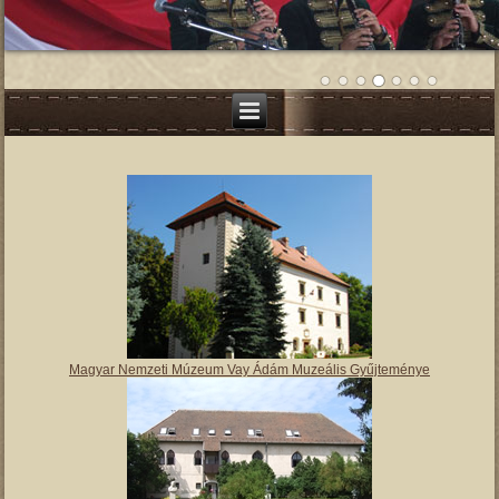
Magyar Nemzeti Múzeum Vay Ádám Muzeális Gyűjteménye