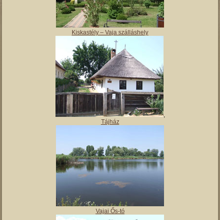
Kiskastély – Vaja szálláshely
,
Tájház
Vajai Ős-tó