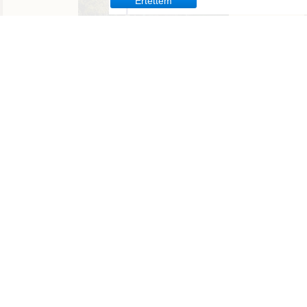
Értettem
Tavirózsa Óvoda
Molnár Mátyás Általános Iskola