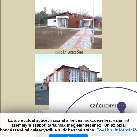
Angyalos
Polgármesteri hivatal
Ez a weboldal sütiket használ a helyes működéséhez, valamint
személyre szabott tartalmak megjelenítéséhez. Ön az oldal
Tulipán Bölcsőde
böngészésével beleegyezik a sütik használatába.
További információ