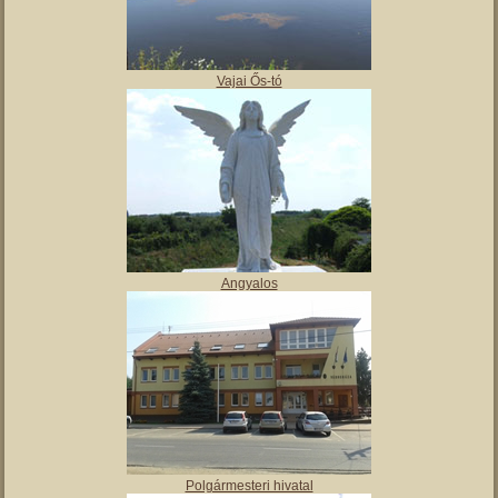
,
Tájház
Vajai Ős-tó