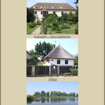
Magyar Nemzeti Múzeum Vay Ádám Muzeális Gyűjteménye
Kiskastély – Vaja szálláshely