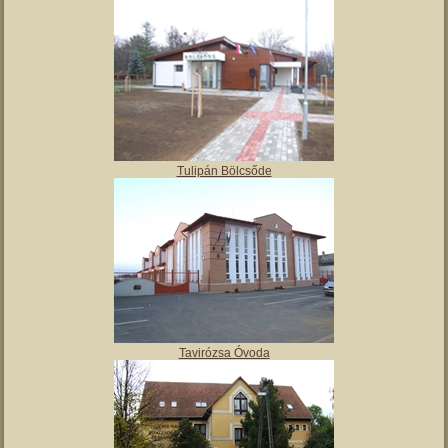
Angyalos
Polgármesteri hivatal
Tulipán Bölcsőde