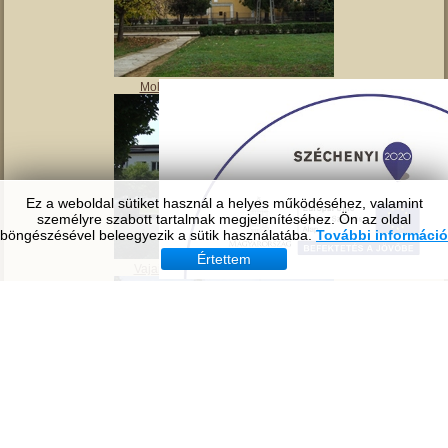
Tavirózsa Óvoda
Ez a weboldal sütiket használ a helyes működéséhez, valamint
személyre szabott tartalmak megjelenítéséhez. Ön az oldal
böngészésével beleegyezik a sütik használatába.
További információ
Értettem
Molnár Mátyás Általános Iskola