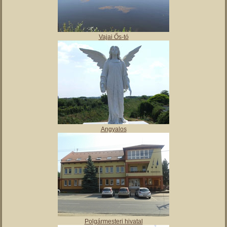
,
Tájház
Vajai Ős-tó