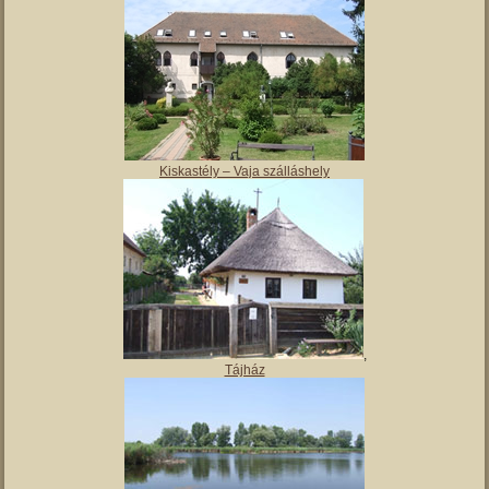
Magyar Nemzeti Múzeum Vay Ádám Muzeális Gyűjteménye
Kiskastély – Vaja szálláshely