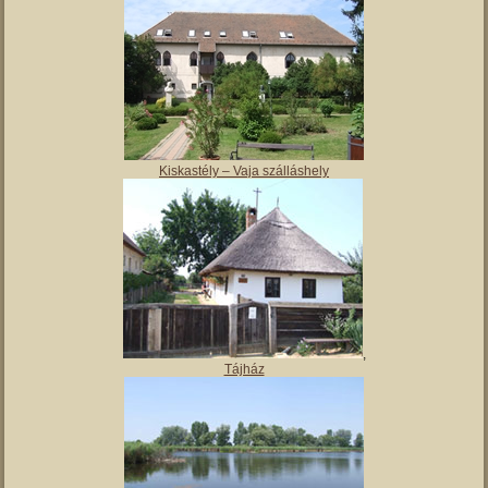
Magyar Nemzeti Múzeum Vay Ádám Muzeális Gyűjteménye
Kiskastély – Vaja szálláshely