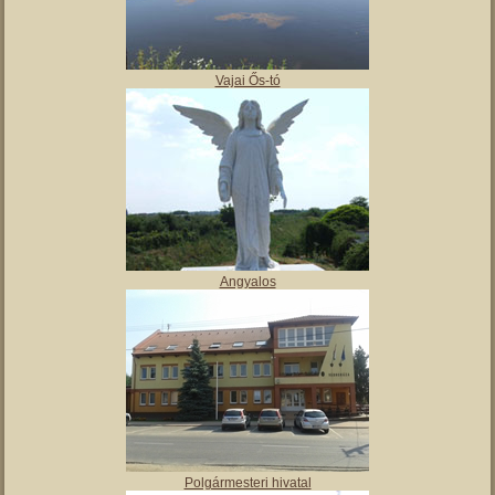
,
Tájház
Vajai Ős-tó