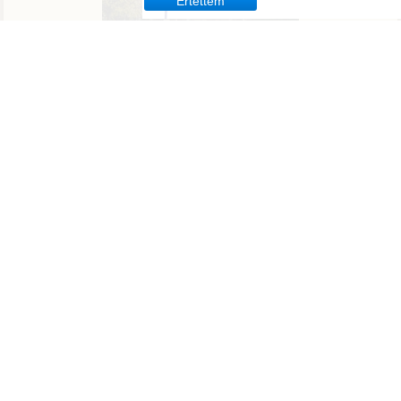
Értettem
Tavirózsa Óvoda
Molnár Mátyás Általános Iskola