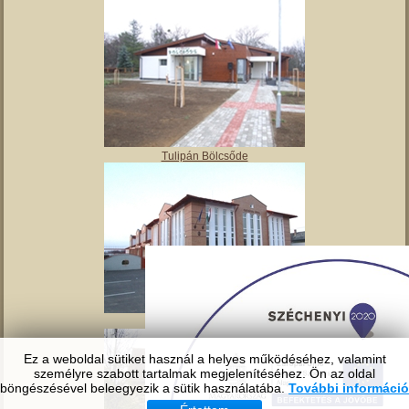
Angyalos
Polgármesteri hivatal
Ez a weboldal sütiket használ a helyes működéséhez, valamint
személyre szabott tartalmak megjelenítéséhez. Ön az oldal
Tulipán Bölcsőde
böngészésével beleegyezik a sütik használatába.
További információ