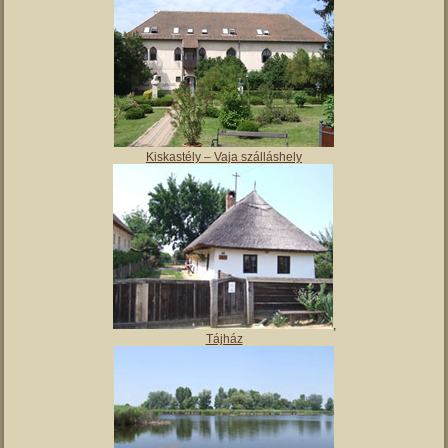
Magyar Nemzeti Múzeum Vay Ádám Muzeális Gyűjteménye
Kiskastély – Vaja szálláshely