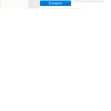
Értettem
Tavirózsa Óvoda
Molnár Mátyás Általános Iskola