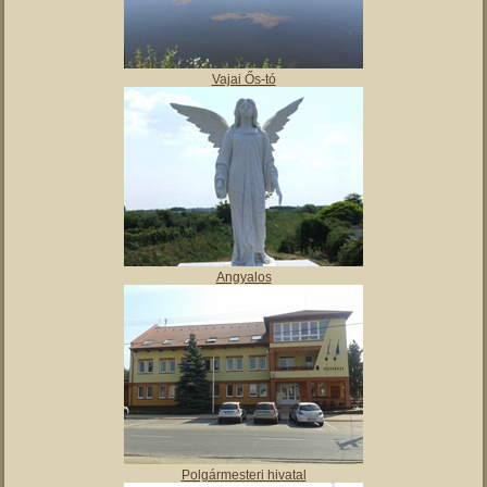
,
Tájház
Vajai Ős-tó