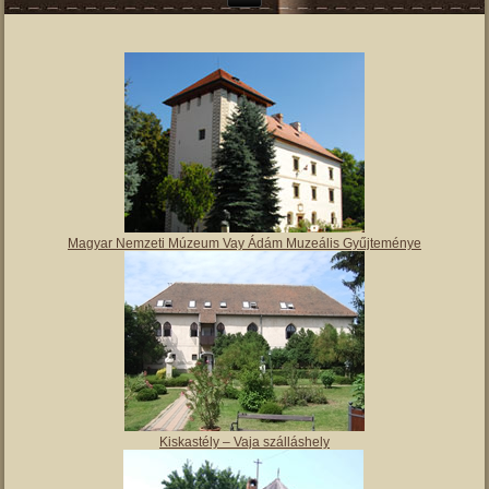
Magyar Nemzeti Múzeum Vay Ádám Muzeális Gyűjteménye
Kiskastély – Vaja szálláshely