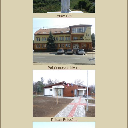
Angyalos
Polgármesteri hivatal
Tulipán Bölcsőde