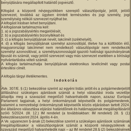
benyújtására megállapított határidő jogvesztő.
Kifogást a központi névjegyzékben szereplő választópolgár, jelölt, jelölő
szervezet, továbbá az ügyben érintett természetes és jogi személy, jogi
személyiség nélküli szervezet nyújthat be.
A kifogást írásban lehet benyújtani.
A kifogásnak tartalmaznia kell:
a) a jogszabálysértés megjelölését,
b) a jogszabálysértés bizonyítékait és
c) a kifogás benyújtójának nevét, lakcímét (székhelyét),
d) a kifogás benyújtójának személyi azonosítóját, illetve ha a külföldön élő,
magyarországi lakcímmel nem rendelkező választópolgár nem rendelkezik
személyi azonosítóval, a személyazonosságát igazoló hatósági igazolványának
típusát és számát, vagy jelölő szervezet vagy más szervezet esetében a bírósági
nyilvántartásba vételi számát.
A kifogás tartalmazhatja benyújtójának elektronikus levélcímét vagy postai
értesítési címét.
A kifogás tárgyi illetékmentes.
I n d o k o l á s
AVe. 307/E. § (1) bekezdése szerint az egyéni listás jelölt és a polgármesterjelölt
állításához szükséges ajánlások számát a helyi választási iroda vezetője
állapítja meg a szavazást megelőző hatvanhatodik napon, azazaz Európai
Parlament tagjainak, a helyi önkormányzati képviselők és polgármesterek,
valamint a nemzetiségi önkormányzati képviselők közös eljárásban tartott 2024.
évi általános választása eljárási határidőinek és határnapjainak megállapításáról
szóló 5/2024. (III. 12.) IM rendelet (a továbbiakban: IM rendelet) 28. § (1)
bekezdéseszerint 2024. április 4-én.
A Ve. ugyanezen §-ának (2) bekezdése szerint a szükséges ajánlások számának
megállapításakor a választópolgárok számát a központi névjegyzéknek a
szavazást megelőző hatvanhetedik napi – az IM rendelet 28.§ (2) bekezdésének