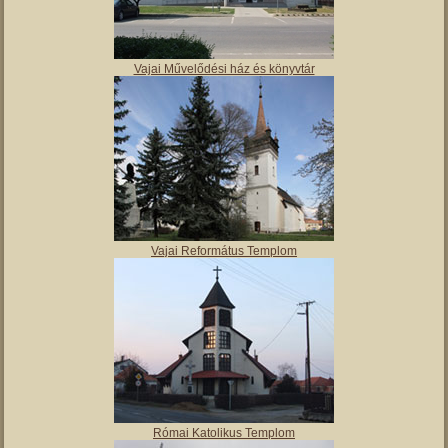
Vajai Művelődési ház és könyvtár
Vajai Református Templom
Római Katolikus Templom