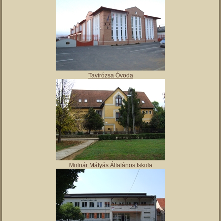
Tavirózsa Óvoda
Molnár Mátyás Általános Iskola