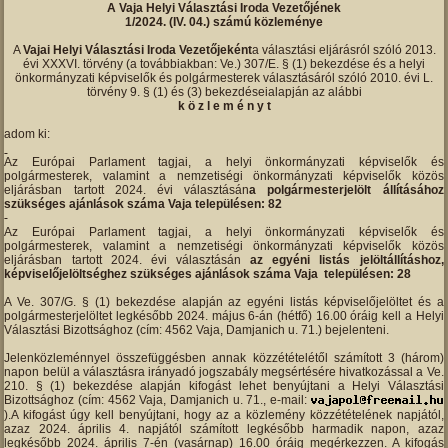
A Vaja Helyi Választási Iroda Vezetőjének
1/2024. (IV. 04.) számú közleménye
A
Vajai Helyi Választási Iroda Vezetőjeként
a választási eljárásról szóló 2013.
évi XXXVI. törvény (a továbbiakban: Ve.) 307/E. § (1) bekezdése és a helyi
önkormányzati képviselők és polgármesterek választásáról szóló 2010. évi L.
törvény 9. § (1) és (3) bekezdéseialapján az alábbi
k ö z l e m é n y t
adom ki:
Az Európai Parlament tagjai, a helyi önkormányzati képviselők és
polgármesterek, valamint a nemzetiségi önkormányzati képviselők közös
eljárásban tartott 2024. évi választásán
a polgármesterjelölt állításához
szükséges ajánlások száma Vaja településen: 82
Az Európai Parlament tagjai, a helyi önkormányzati képviselők és
polgármesterek, valamint a nemzetiségi önkormányzati képviselők közös
eljárásban tartott 2024. évi választásán
az egyéni listás jelöltállításhoz,
képviselőjelöltséghez szükséges ajánlások száma Vaja településen: 28
A Ve. 307/G. § (1) bekezdése alapján az egyéni listás képviselőjelöltet és a
polgármesterjelöltet legkésőbb 2024. május 6-án (hétfő) 16.00 óráig kell a Helyi
Választási Bizottsághoz (cím: 4562 Vaja, Damjanich u. 71.) bejelenteni.
Jelenközleménnyel összefüggésben annak közzétételétől számított 3 (három)
napon belül a választásra irányadó jogszabály megsértésére hivatkozással a Ve.
210. § (1) bekezdése alapján kifogást lehet benyújtani a Helyi Választási
Bizottsághoz (cím: 4562 Vaja, Damjanich u. 71., e-mail:
).A kifogást úgy kell benyújtani, hogy az a közlemény közzétételének napjától,
azaz 2024. április 4. napjától számított legkésőbb harmadik napon, azaz
legkésőbb 2024. április 7-én (vasárnap) 16.00 óráig megérkezzen. A kifogás