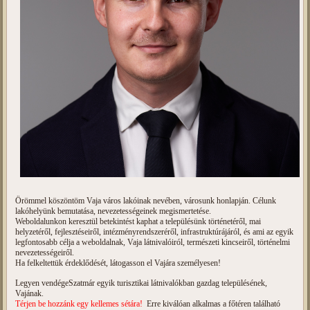
Örömmel köszöntöm Vaja város lakóinak nevében, városunk honlapján. Célunk
lakóhelyünk bemutatása, nevezetességeinek megismertetése.
Weboldalunkon keresztül betekintést kaphat a településünk történetéről, mai
helyzetéről, fejlesztéseiről, intézményrendszeréről, infrastruktúrájáról, és ami az egyik
legfontosabb célja a weboldalnak, Vaja látnivalóiról, természeti kincseiről, történelmi
nevezetességeiről.
Ha felkeltettük érdeklődését, látogasson el Vajára személyesen!
Legyen vendégeSzatmár egyik turisztikai látnivalókban gazdag településének,
Vajának.
Térjen be hozzánk egy kellemes sétára!
Erre kiválóan alkalmas a főtéren található