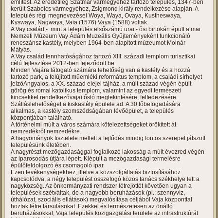
említést. Az eredetileg Szatmár vármegyéhez tartozó település, 1347-ben
került Szabolcs vármegyéhez, Zsigmond király rendelkezése alapján. A
település régi megnevezései Woya, Waya, Ovaya, Kustheswaya,
Kyswaya, Nagwaya, Vaia (1576) Vaya (1588) voltak.
A Vay család,- mint a település elsőszámú urai - ősi birtokán épült a mai
Nemzeti Múzeum Vay Ádám Muzeális Gyűjteményeként funkcionáló
reneszánsz kastély, melyben 1964-ben alapított múzeumot Molnár
Mátyás.
A Vay család fennhatóságához tartozó XIII. századi templom turisztikai
célú fejlesztése 2012-ben fejeződött be.
Minden Vajára látogató számára lehetőség van a kastély és a hozzá
tartozó park, a felújított műemléki református templom, a családi sírhelyet
jelzőAngyalos, a XX. század elejei tájház, a múlt század végén épült
görög és római katolikus templom, valamint az egyedi természeti
kincsekkel rendelkezővajai őstó megtekintésére, felfedezésére.
Szálláslehetőséget a kiskastély épülete ad. A 30 főbefogadására
alkalmas, a kastély szomszédságában lévőépület, a település
központjában található.
A történelmi múlt a város számára kötelezettségeket örökített át
nemzedékről nemzedékre.
A hagyományok tisztelete mellett a fejlődés mindig fontos szerepet játszott
településünk életében.
A nagyrészt mezőgazdasággal foglalkozó lakosság a múlt évezred végén
az iparosodás útjára lépett. Kiépült a mezőgazdasági termelésre
épülőfeldolgozó és csomagoló ipar.
Ezen tevékenységekhez, illetve a közszolgáltatás biztosításához
kapcsolódva, a négy települést összefogó közös tanács székhelye lett a
nagyközség. Az önkormányzati rendszer létrejöttét követően ugyan a
települések szétváltak, de a nagyobb beruházások (pl.: szennyvíz,
úthálózat, szociális ellátások) megvalósítása céljából Vaja központtal
hoztak létre társulásokat. Ezekkel és természetesen az önálló
beruházásokkal, Vaja település közigazgatási területe az infrastruktúrát