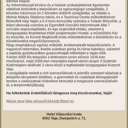
tekintve kiépült.
Az önkormányzati törvény és a helyiek szükségleteinek figyelembe
vételével biztosított a településen az egészségügyi szolgáltatás, 2
körzetes háziorvosi és 2 körzetes védőnői szolgálattal, az oktatás a
Molnár Mátyás Általános Iskola, és a Tavirózsa Óvoda működtetésével.
Biztosított még Vaján a 0-3 éves korosztály számára a Tulipán Bölcsőde, a
teljes lakosság számára az Egyesített Szociális Intézmények által 7
szociális alapszolgáltatás, és egy szakosított ellátás, valamint a
közigazgatási feladatokat ellátó polgármesteri hivatal, a művelődési ház
és könyvtár, és Körzeti Megbízotti Iroda működtetésével a bűnüldözés és a
bűnelkövetést megelőzőprevenció.
Négy meghatározó egyház működik, tevékenykedik településünkön. A
nagyrészt református, kisebb számban görög és római katolikus, valamint
a baptista gyülekezetben gyakorolhatják hitéletüket a Vaján élők.
A közel 4000 fős település a történelem során először 1836-ban
mezővárosi, majd 2009-ben másodjára kapott városi rangot. A Szatmári
Kistérségben található 3 város közül a legfiatalabb közigazgatási központ
Vaja.
A szolgáltatók mellett a civil szerveződések is jelentős szerepet vállalnak a
település társadalmi életében, a gyermekek és családjaik támogatásától
kezdve a vadászatnak hódolókon keresztül a horgászok szerveződésén
át, a templomfelújításáig.
Ha felkeltettük érdeklődését látogassa meg kisvárosunkat, Vaját!
Nézze meg Vaja városról készült filmet is!
Helyi Választási Iroda
4562 Vaja, Damjanich u. 71.