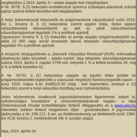
megfelelően a 2024. április 3-i -adatai alapján kell megállapítani.
A Ve. 307/E. § (3) bekezdés rendelkezése szerint a szükséges ajánlások számát
egész számra felfelé kerekítve kell megállapítani.
A helyi önkormányzati képviselők és polgármesterek választásáról szóló 2010.
évi L. törvény 9. § (1) bekezdése szerint egyéni listás, illetve egyéni
választókerületi képviselőjelölt az, akit az adott választókerület
választópolgárainak legalább 1%-a jelöltnek ajánlott.
Ugyanezen törvény 9. § (3) bekezdés a) pontja alapján polgármesterjelölt az,
akita 10 000 vagy annál kevesebb lakosú település választópolgárainak
legalább 3%-a jelöltnek ajánlott.
A központi névjegyzéknek–a „Nemzeti Választási Rendszer”(NVR) informatikai
alkalmazás útján közzétett – adatai szerint, Vaja település választópolgárainak
száma 2024. április 3. napján 2709 volt, melynek 1 %-a felfelé kerekítve 28, míg
3 %-a felfelé kerekítve 82.
A Ve. 307/G. § (1) bekezdése alapján az egyéni listás jelöltet és
polgármesterjelöltet legkésőbb a szavazást megelőző harmincnegyedik napon –
azaz 2024. május 6-án (hétfő)16.00 óráig - kell bejelenteni, amelyet a (2)
bekezdés szerint a helyi választási bizottság vesz nyilvántartásba.
Jelen közleményta hivatkozott jogszabályhelyekre figyelemmel adtam ki,
nyilvánosságra hozataláról a közleménykiadásának napján– a Vaja
Önkormányzati Hivatal hirdetőtábláján történő kifüggesztés és a
www.vaja.hu
internetes oldalon történő megjelenés útján - gondoskodtam. A jogorvoslati
tájékoztatás a Ve. 208-212. §-ain, az illetékmentesség az illetékekről szóló 1990.
évi XCIII. törvény 2. mellékletének XIII. 8. pontján alapul.
Vaja, 2024. április 04.