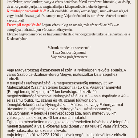
kastélykert, templomkert, vagy a város határában fekvő természeti kincsünk, az ősláp,
de a horgásztó partján is megtalálhatja a kikapcsolódási lehetőségeket.
Kiránduljon városunk felé!
Akár családdal, osztályközösséggel, munkaközösséggel
vagy baráti társasággal, és ismerje meg Vaja történelmi és természeti értékei mentén
városunkat!
Érezze jól magát Vaján!
Jöjjön városunkig az ország más részeiről az M3 – as
autópályán, kiránduljon városunk környékén.
Élvezze hagyományőrző és hagyománytisztelő vendégszeretetünket a Tájházban, és a
Kiskastélyban!
Várunk mindenkit szeretettel!
Tisza Sándor Rajmund
Vaja város polgármestere
Vaja Magyarország észak-keleti részén, a Nyírségben fekvőtelepülés. A
város Szabolcs-Szatmár-Bereg Megye, mátészalkai kistérségéhez
tartozik.
A település Nyíregyházától (a megyeszékhelytől) mintegy 35 km,
Mátészalkától (Szatmári térség központja) 15 km, Vásárosnaménytól
(Beregi térség központja) 17 km távolságra fekszik. Jól
megközelíthetőgépkocsival Nyíregyházától az M3 – as autópályán a 49 –
es számú főútig, 41. számú és 49. számú főútvonalon,
tömegközlekedéssel a Nyíregyháza – Mátészalka vagy Fehérgyarmat
útvonalon buszjárattal, illetve a Nyíregyháza - Vásárosnamény
vasútvonalon. A település kedvezőadottsága, hogy mintegy 30 km
választja el az ukrán, és 40 km a román határtól.
Éghajlata mérsékelten meleg, közel a mérsékelten hűvöshöz. A település
mellett található a Vajai-főfolyás által táplált 77 ha felületűVajai víztározó,
mely halászatra, öntözésre is kiváló.
Vaja településről az 1272-1290-es évek végén kelt oklevél tesz először