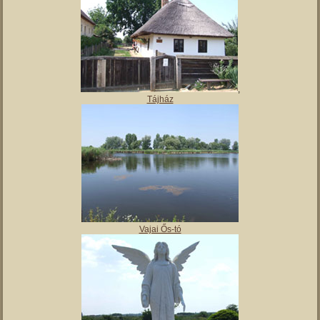
,
Tájház
Vajai Ős-tó