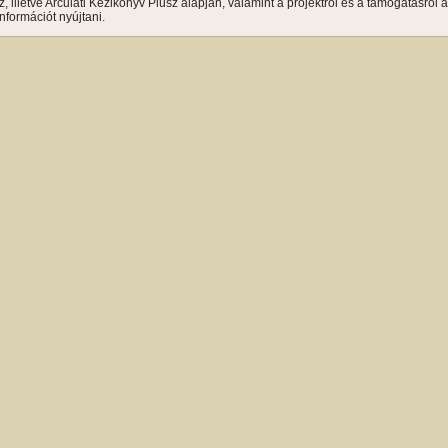
, illetve Arculati Kézikönyv Plusz alapján, valamint a projektről és a támogatásról 
formációt nyújtani.