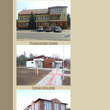
Polgármesteri hivatal
Tulipán Bölcsőde