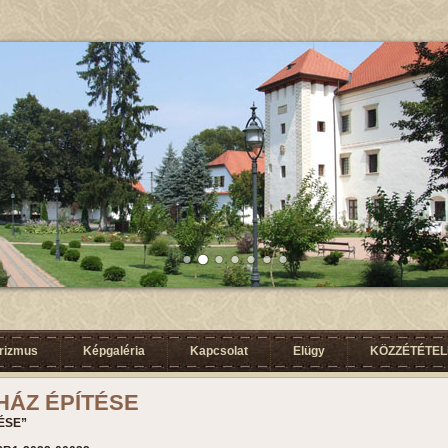
urizmus
Képgaléria
Kapcsolat
Elügy
KÖZZÉTÉTELI
ÁZ ÉPÍTÉSE
ÉSE”