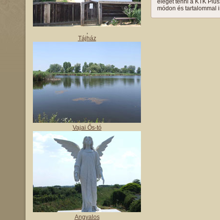
eleget tenni a KTK Plusz
módon és tartalommal in
,
Tájház
Vajai Ős-tó
Angyalos