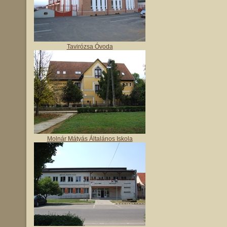
Tavirózsa Óvoda
Molnár Mátyás Általános Iskola