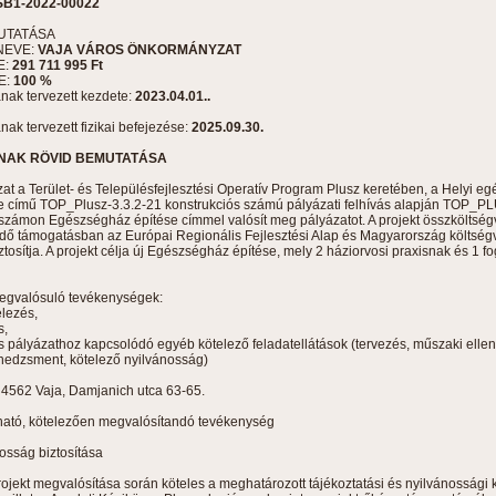
SB1-2022-00022
UTATÁSA
NEVE:
VAJA VÁROS ÖNKORMÁNYZAT
E:
291 711 995 Ft
E:
100 %
nak tervezett kezdete:
2023.04.01..
nak tervezett fizikai befejezése:
2025.09.30.
NAK RÖVID BEMUTATÁSA
 a Terület- és Településfejlesztési Operatív Program Plusz keretében, a Helyi eg
tése című TOP_Plusz-3.3.2-21 konstrukciós számú pályázati felhívás alapján TOP_
zámon Egészségház építése címmel valósít meg pályázatot. A projekt összköltség
ndő támogatásban az Európai Regionális Fejlesztési Alap és Magyarország költség
ztosítja. A projekt célja új Egészségház építése, mely 2 háziorvosi praxisnak és 1 f
megvalósuló tevékenységek:
lezés,
,
lyázathoz kapcsolódó egyéb kötelező feladatellátások (tervezés, műszaki ellen
enedzsment, kötelező nyilvánosság)
: 4562 Vaja, Damjanich utca 63-65.
ató, kötelezően megvalósítandó tevékenység
osság biztosítása
ojekt megvalósítása során köteles a meghatározott tájékoztatási és nyilvánossági