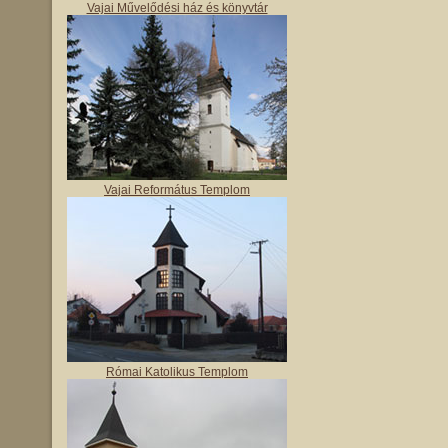
Vajai Művelődési ház és könyvtár
Vajai Református Templom
Római Katolikus Templom