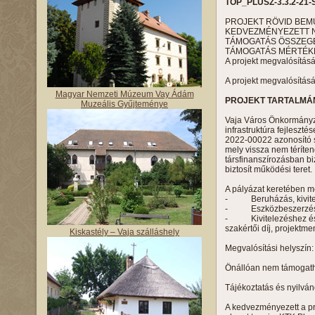
TOP_PLUSZ-3.3.2-21-
PROJEKT RÖVID BEM
KEDVEZMÉNYEZETT 
TÁMOGATÁS ÖSSZEG
TÁMOGATÁS MÉRTÉK
A projekt megvalósításá
A projekt megvalósításá
Magyar Nemzeti Múzeum Vay Ádám
PROJEKT TARTALMÁ
Muzeális Gyűjteménye
Vaja Város Önkormányzat
infrastruktúra fejlesz
2022-00022 azonosító s
mely vissza nem téríte
társfinanszírozásban bi
biztosít működési teret.
A pályázat keretében 
- Beruházás, kivite
- Eszközbeszerzés
- Kivitelezéshez és pá
szakértői díj, projektm
Kiskastély – Vaja szálláshely
Megvalósítási helyszín
Önállóan nem támogath
Tájékoztatás és nyilván
A kedvezményezett a pr