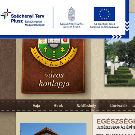
Vaja
Hírek
Szálláshely
Látnivalók – t
EGÉSZSÉGH
„EGÉSZSÉGHÁZ ÉPÍT