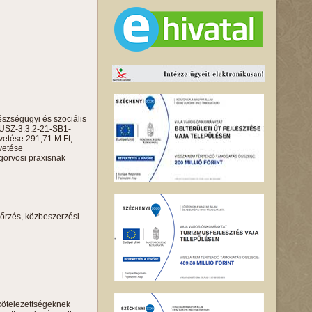
észségügyi és szociális
PLUSZ-3.3.2-21-SB1-
vetése 291,71 M Ft,
vetése
ogorvosi praxisnak
őrzés, közbeszerzési
 kötelezettségeknek