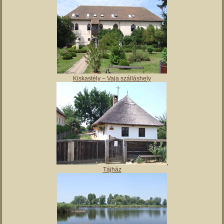
Magyar Nemzeti Múzeum Vay Ádám Muzeális Gyűjteménye
Kiskastély – Vaja szálláshely