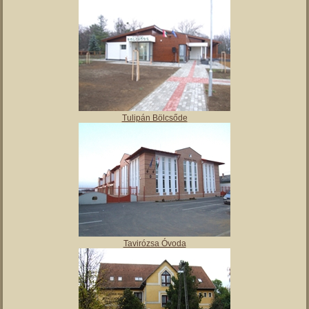
Angyalos
Polgármesteri hivatal
Tulipán Bölcsőde