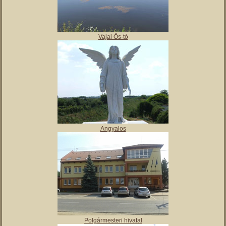
,
Tájház
Vajai Ős-tó