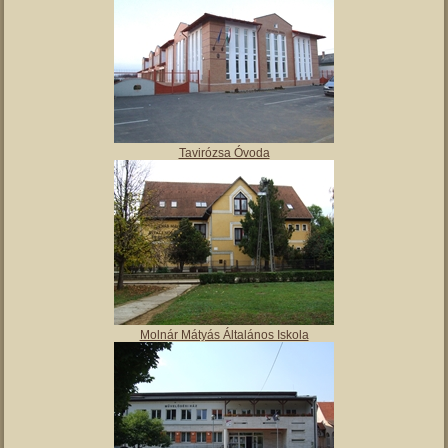
Polgármesteri hivatal
Tulipán Bölcsőde
Tavirózsa Óvoda