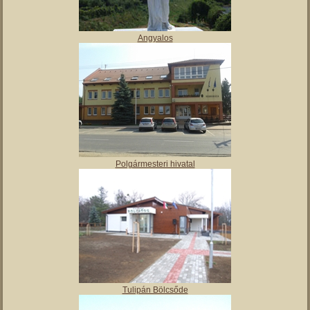
Vajai Ős-tó
Angyalos