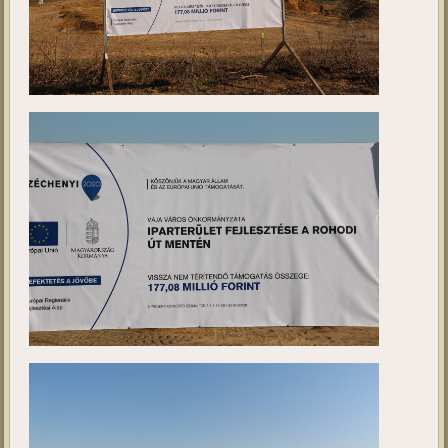
Záró Sajtóközlemény_Vaja Város Önkormányzata.pdf
Fotódokumentáció.docx
Aloldal_ Vaja ipar_záró.pdf
FOTÓDOKUMENTÁCIÓ: