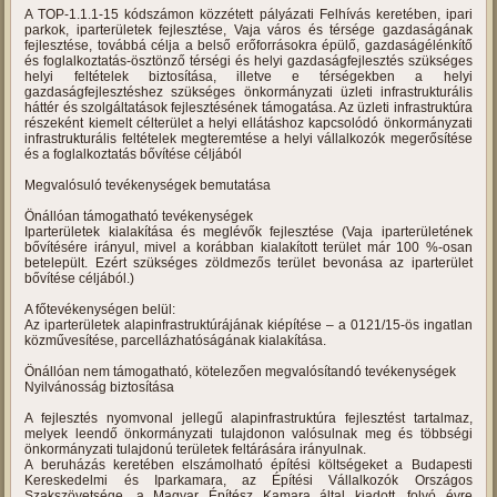
IPARTERÜLET FEJLESZTÉSE A
ROHODI ÚT MENTÉN
„IPARTERÜLET FEJLESZTÉSE A ROHODI ÚT MENTÉN”
TOP-1.1.1-15-SB1-2016-00008
PROJEKT RÖVID BEMUTATÁSA
KEDVEZMÉNYEZETT NEVE: VAJA VÁROS ÖNKORMÁNYZATA
TÁMOGATÁS ÖSSZEGE: 177.080.709 FT
TÁMOGATÁS MÉRTÉKE: 100 %
PROJEKT TARTALMÁNAK RÖVID BEMUTATÁSA
A TOP-1.1.1-15 kódszámon közzétett pályázati Felhívás keretében, ipari
parkok, iparterületek fejlesztése, Vaja város és térsége gazdaságának
fejlesztése, továbbá célja a belső erőforrásokra épülő, gazdaságélénkítő
és foglalkoztatás-ösztönző térségi és helyi gazdaságfejlesztés szükséges
helyi feltételek biztosítása, illetve e térségekben a helyi
gazdaságfejlesztéshez szükséges önkormányzati üzleti infrastrukturális
háttér és szolgáltatások fejlesztésének támogatása. Az üzleti infrastruktúra
részeként kiemelt célterület a helyi ellátáshoz kapcsolódó önkormányzati
infrastrukturális feltételek megteremtése a helyi vállalkozók megerősítése
és a foglalkoztatás bővítése céljából
Megvalósuló tevékenységek bemutatása
Önállóan támogatható tevékenységek