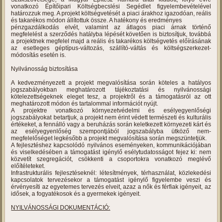
Iparterületek kialakítása és meglévők fejlesztése (Vaja iparterületének
bővítésére irányul, mivel a korábban kialakított terület már 100 %-osan
betelepült. Ezért szükséges zöldmezős terület bevonása az iparterület
bővítése céljából.)
A főtevékenységen belül:
Az iparterületek alapinfrastruktúrájának kiépítése – a 0121/15-ös ingatlan
közművesítése, parcellázhatóságának kialakítása.
Önállóan nem támogatható, kötelezően megvalósítandó tevékenységek
Nyilvánosság biztosítása
A fejlesztés nyomvonal jellegű alapinfrastruktúra fejlesztést tartalmaz,
melyek leendő önkormányzati tulajdonon valósulnak meg és többségi
önkormányzati tulajdonú területek feltárására irányulnak.
A beruházás keretében elszámolható építési költségeket a Budapesti
Kereskedelmi és Iparkamara, az Építési Vállalkozók Országos
Szakszövetsége, a Magyar Építész Kamara által kiadott, folyó évre
vonatkozó Építőipari Költségbecslési Segédlet figyelembevételével
határozzuk meg. A projekt költségvetését a piaci árakhoz igazodóan, reális
és takarékos módon állítottuk össze. A hatékony és eredményes
pénzgazdálkodás elvét, valamint az átlagos piaci árnak történő
megfelelést a szerződés hatályba lépését követően is biztosítjuk, továbbá
a projektnek megfelel majd a reális és takarékos költségvetés előírásának
az esetleges géptípus-változás, szállító-váltás és költségszerkezet-
módosítás esetén is.
Nyilvánosság biztosítása
A kedvezményezett a projekt megvalósítása során köteles a hatályos
jogszabályokban meghatározott tájékoztatási és nyilvánossági
kötelezettségeknek eleget tesz, a projektről és a támogatásról az ott