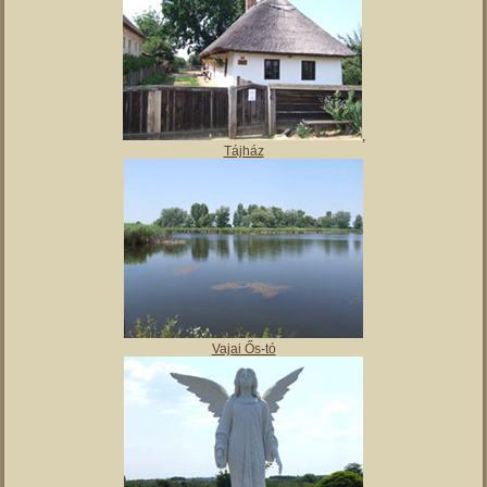
Magyar Nemzeti Múzeum Vay Ádám Muzeális Gyűjteménye
Kiskastély – Vaja szálláshely
,
Tájház