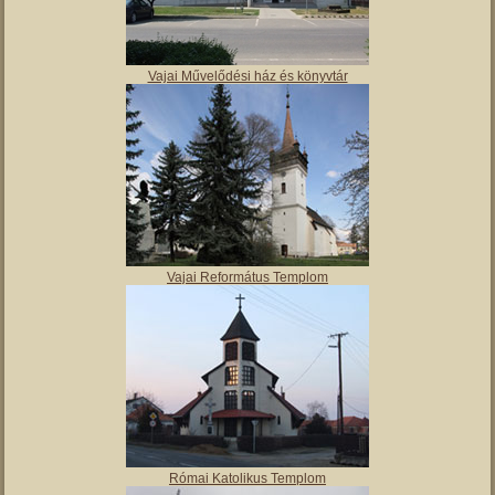
Molnár Mátyás Általános Iskola
Vajai Művelődési ház és könyvtár