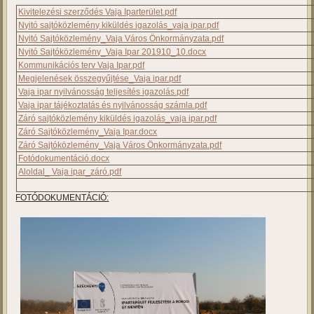
meghatározott módon és tartalommal információt nyújt.
A projektre vonatkozó környezetvédelmi és esélyegyenlőségi
jogszabályokat betartjuk, a projekt nem érint védett természeti és kulturális
értékeket, a fennálló vagy a beruházás során keletkezett környezeti kárt és
az esélyegyenlőség szempontjából jogszabályba ütköző nem-
megfelelőséget legkésőbb a projekt megvalósítása során megszüntetjük.
A fejlesztéshez kapcsolódó nyilvános eseményeken, kommunikációjában
és viselkedésében a támogatást igénylő esélytudatosságot fejez ki: nem
közvetít szegregációt, csökkenti a csoportokra vonatkozó meglévő
előítéleteket.
Infrastrukturális fejlesztéseknél: létesítmények, térhasználat, közlekedési
kapcsolatok tervezésekor a támogatást igénylő figyelembe veszi és
érvényesíti az egyetemes tervezés elveit, azaz a nők és férfiak igényeit, az
idősek, a fogyatékosok és a gyermekek igényeit.
NYILVÁNOSSÁGI DOKUMENTÁCIÓ:
Kivitelezési szerződés Vaja Iparterület.pdf
Nyitó sajtóközlemény kiküldés igazolás_vaja ipar.pdf
Nyitó Sajtóközlemény_Vaja Város Önkormányzata.pdf
Nyitó Sajtóközlemény_Vaja Ipar 201910_10.docx
Kommunikációs terv Vaja Ipar.pdf
Megjelenések összegyűjtése_Vaja ipar.pdf
Vaja ipar nyilvánosság teljesítés igazolás.pdf
Vaja ipar tájékoztatás és nyilvánosság számla.pdf
Záró sajtóközlemény kiküldés igazolás_vaja ipar.pdf
Záró Sajtóközlemény_Vaja Ipar.docx