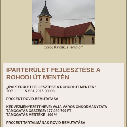
Vajai Református Templom
Római Katolikus Templom
Görög Katolikus Templom