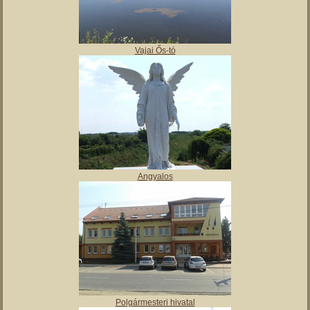
Vajai Ős-tó
Angyalos
Polgármesteri hivatal