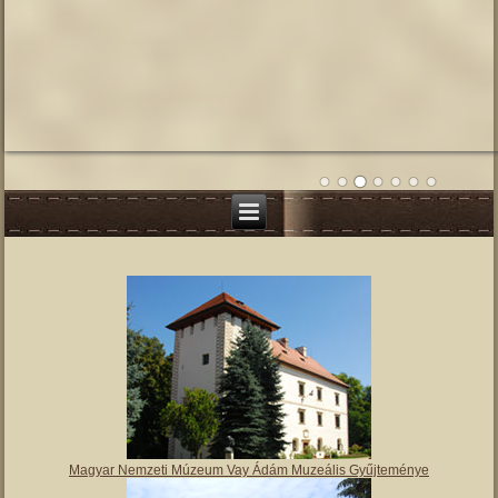
Magyar Nemzeti Múzeum Vay Ádám Muzeális Gyűjteménye