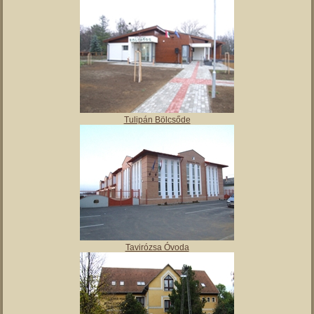
Angyalos
Polgármesteri hivatal
Tulipán Bölcsőde