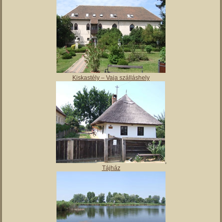
Magyar Nemzeti Múzeum Vay Ádám Muzeális Gyűjteménye
Kiskastély – Vaja szálláshely