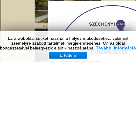
Ez a weboldal sütiket használ a helyes működéséhez, valamint
személyre szabott tartalmak megjelenítéséhez. Ön az oldal
Tavirózsa Óvoda
böngészésével beleegyezik a sütik használatába.
További információ
Értettem
Molnár Mátyás Általános Iskola