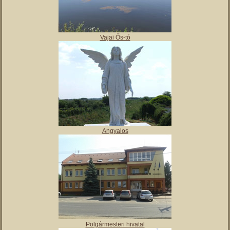
,
Tájház
Vajai Ős-tó