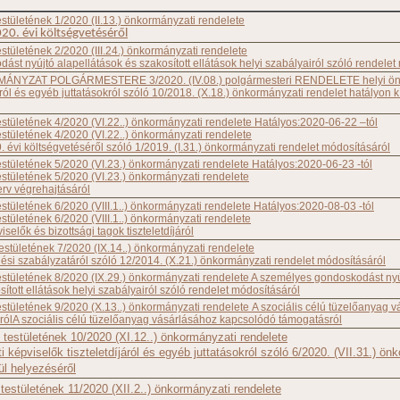
estületének 1/2020 (II.13.) önkormányzati rendelete
0. évi költségvetéséről
estületének 2/2020 (III.24.) önkormányzati rendelete
st nyújtó alapellátások és szakosított ellátások helyi szabályairól szóló rendelet
NYZAT POLGÁRMESTERE 3/2020. (IV.08.) polgármesteri RENDELETE helyi ön
áról és egyéb juttatásokról szóló 10/2018. (X.18.) önkormányzati rendelet hatályon k
estületének 4/2020 (VI.22..) önkormányzati rendelete Hatályos:2020-06-22 –tól
estületének 4/2020 (VI.22..) önkormányzati rendelete
évi költségvetéséről szóló 1/2019. (I.31.) önkormányzati rendelet módosításáról
estületének 5/2020 (VI.23.) önkormányzati rendelete Hatályos:2020-06-23 -tól
estületének 5/2020 (VI.23.) önkormányzati rendelete
erv végrehajtásáról
estületének 6/2020 (VIII.1..) önkormányzati rendelete Hatályos:2020-08-03 -tól
estületének 6/2020 (VIII.1..) önkormányzati rendelete
elők és bizottsági tagok tiszteletdíjáról
testületének 7/2020 (IX.14..) önkormányzati rendelete
ési szabályzatáról szóló 12/2014. (X.21.) önkormányzati rendelet módosításáról
testületének 8/2020 (IX.29.) önkormányzati rendelete A személyes gondoskodást ny
ított ellátások helyi szabályairól szóló rendelet módosításáról
estületének 9/2020 (X.13..) önkormányzati rendelete A szociális célú tüzelőanyag 
ólA szociális célú tüzelőanyag vásárlásához kapcsolódó támogatásról
 testületének 10/2020 (XI.12..) önkormányzati rendelete
 képviselők tiszteletdíjáról és egyéb juttatásokról szóló 6/2020. (VII.31.) ön
ül helyezéséről
testületének 11/2020 (XII.2..) önkormányzati rendelete