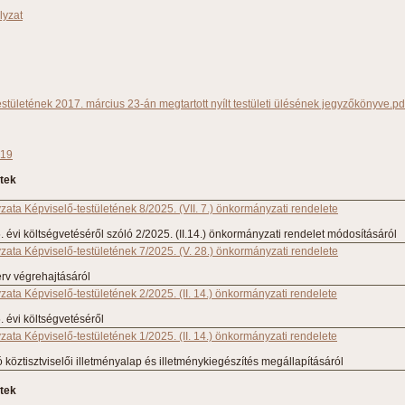
lyzat
stületének 2017. március 23-án megtartott nyílt testületi ülésének jegyzőkönyve.pd
019
etek
ta Képviselő-testületének 8/2025. (VII. 7.) önkormányzati rendelete
évi költségvetéséről szóló 2/2025. (II.14.) önkormányzati rendelet módosításáról
ata Képviselő-testületének 7/2025. (V. 28.) önkormányzati rendelete
erv végrehajtásáról
ta Képviselő-testületének 2/2025. (II. 14.) önkormányzati rendelete
 évi költségvetéséről
ta Képviselő-testületének 1/2025. (II. 14.) önkormányzati rendelete
 köztisztviselői illetményalap és illetménykiegészítés megállapításáról
tek