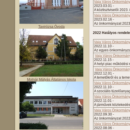
Vaja Város Önkormányza
2023.03.01 -
A köztisztviselői 2023.
Vaja Város Önkormányza
2023.02.16 -
Az önkormányzat 2023.
Tavirózsa Óvoda
2022 Hatályos rendele
Vaja Város Önkormányz
2022.11.10 -
Az egyes önkormányzati
Vaja Város Önkormányz
2022.11.15 -
A helyi piac működési
Vaja Város Önkormányz
2022.12.01 -
A temetőkről és a teme
Molnár Mátyás Általános Iskola
Vaja Város Önkormányz
2022.11.10 -
A szociális tüzelőany
Vaja Város Önkormányz
2022.11.01 -
A járművek közlekedés
Vaja Város Önkormányz
2022.09.30 -
Az önkormányzat 2022. 
Vaja Város Önkormányza
2022.08.06 -