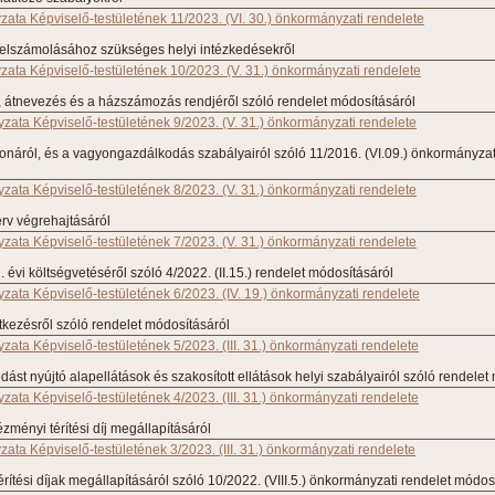
ata Képviselő-testületének 11/2023. (VI. 30.) önkormányzati rendelete
 felszámolásához szükséges helyi intézkedésekről
ata Képviselő-testületének 10/2023. (V. 31.) önkormányzati rendelete
, átnevezés és a házszámozás rendjéről szóló rendelet módosításáról
ata Képviselő-testületének 9/2023. (V. 31.) önkormányzati rendelete
náról, és a vagyongazdálkodás szabályairól szóló 11/2016. (VI.09.) önkormányzat
ata Képviselő-testületének 8/2023. (V. 31.) önkormányzati rendelete
erv végrehajtásáról
ata Képviselő-testületének 7/2023. (V. 31.) önkormányzati rendelete
évi költségvetéséről szóló 4/2022. (II.15.) rendelet módosításáról
ata Képviselő-testületének 6/2023. (IV. 19.) önkormányzati rendelete
tkezésről szóló rendelet módosításáról
ata Képviselő-testületének 5/2023. (III. 31.) önkormányzati rendelete
st nyújtó alapellátások és szakosított ellátások helyi szabályairól szóló rendelet
ata Képviselő-testületének 4/2023. (III. 31.) önkormányzati rendelete
zményi térítési díj megállapításáról
ta Képviselő-testületének 3/2023. (III. 31.) önkormányzati rendelete
rítési díjak megállapításáról szóló 10/2022. (VIII.5.) önkormányzati rendelet módos