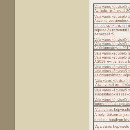
Vaja város képviselő t
Az önkormányzat 202
Vaja város képviselő t
A személyes gondoskodá
VAJA VÁROS ÖNKORMÁ
képviselők tiszteletdíj
helyezéséről
Vaja város képviselő t
Vaja város képviselő t
Az önkormányzat 2019. 
Vaja város képviselő t
Vaja város képviselő t
A 2019. évi pénzügyi t
Vaja város képviselő t
Vaja város képviselő t
Az önkormányzati képvis
Vaja város képviselő 
A szervezeti és működ
Vaja város képviselő 
alapellátások és szakos
Vaja város képviselő t
kapcsolódó támogatásr
Vaja város képviselő
A helyi önkormányzati
rendelet hatályon kív
Vaja város képviselő 