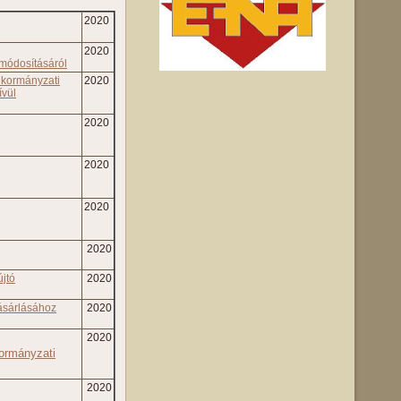
2020
2020
 módosításáról
kormányzati
2020
ívül
2020
2020
2020
2020
újtó
2020
vásárlásához
2020
2020
kormányzati
2020