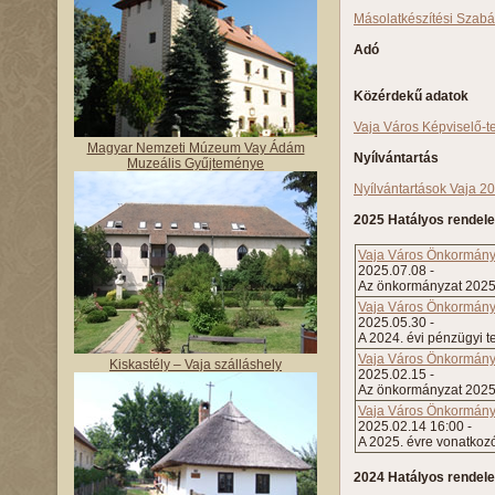
Másolatkészítési Szabá
Adó
Közérdekű adatok
Vaja Város Képviselő-te
Magyar Nemzeti Múzeum Vay Ádám
Nyílvántartás
Muzeális Gyűjteménye
Nyílvántartások Vaja 2
2025 Hatályos rendel
Vaja Város Önkormányza
2025.07.08 -
Az önkormányzat 2025. 
Vaja Város Önkormányz
2025.05.30 -
A 2024. évi pénzügyi t
Vaja Város Önkormányza
Kiskastély – Vaja szálláshely
2025.02.15 -
Az önkormányzat 2025.
Vaja Város Önkormányza
2025.02.14 16:00 -
A 2025. évre vonatkozó
2024 Hatályos rendele