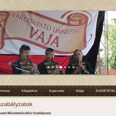
urizmus
Képgaléria
Kapcsolat
Elügy
KÖZZÉTÉTELI
szabályzatok
vatal Másolatkészítési Szabályzata