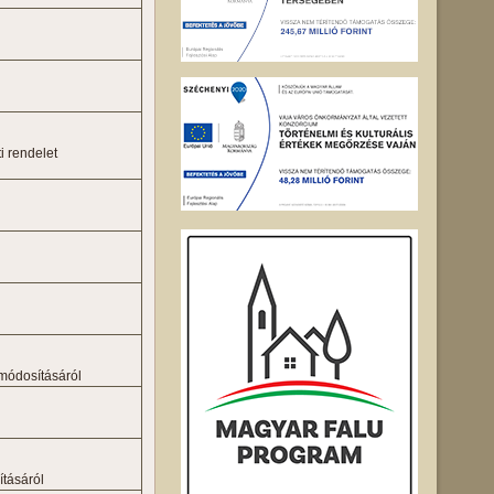
i rendelet
 módosításáról
ításáról