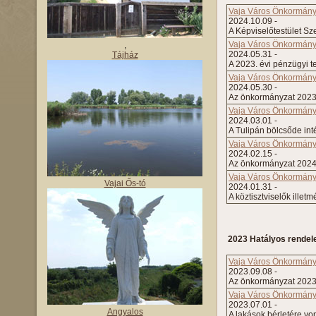
Vaja Város Önkormányz
2024.10.09 -
A Képviselőtestület Sz
Vaja Város Önkormányz
,
2024.05.31 -
Tájház
A 2023. évi pénzügyi t
Vaja Város Önkormányz
2024.05.30 -
Az önkormányzat 2023. 
Vaja Város Önkormányza
2024.03.01 -
A Tulipán bölcsőde inté
Vaja Város Önkormányza
2024.02.15 -
Az önkormányzat 2024.
Vaja Város Önkormányza
Vajai Ős-tó
2024.01.31 -
A köztisztviselők illet
2023 Hatályos rendel
Vaja Város Önkormányz
2023.09.08 -
Az önkormányzat 2023. 
Vaja Város Önkormányz
2023.07.01 -
Angyalos
A lakások bérletére vo