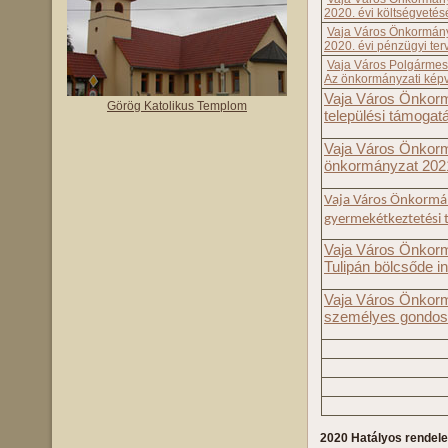
2020. évi költségvetésé
Vaja Város Önkormányz
2020. évi pénzügyi ter
Vaja Város Polgármest
Az önkormányzati képvis
Vaja Város Önkormá
Görög Katolikus Templom
települési támogat
Vaja Város Önkormá
önkormányzat 2021.
Vaja Város Önkormán
gyermekétkeztetési té
Vaja Város Önkormá
Tulipán bölcsőde in
Vaja Város Önkormá
személyes gondosko
2020 Hatályos rendele