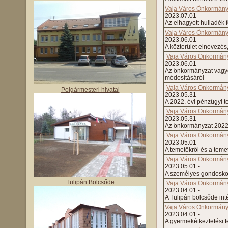
Vaja Város Önkormányz
2023.07.01 -
Az elhagyott hulladék
Vaja Város Önkormányz
2023.06.01 -
A közterület elnevezés
Vaja Város Önkormányz
2023.06.01 -
Az önkormányzat vagyo
módosításáról
Vaja Város Önkormányz
Polgármesteri hivatal
2023.05.31 -
A 2022. évi pénzügyi t
Vaja Város Önkormányz
2023.05.31 -
Az önkormányzat 2022. 
Vaja Város Önkormányz
2023.05.01 -
A temetőkről és a teme
Vaja Város Önkormányz
2023.05.01 -
A személyes gondoskodá
Tulipán Bölcsőde
Vaja Város Önkormányz
2023.04.01 -
A Tulipán bölcsőde inté
Vaja Város Önkormányza
2023.04.01 -
A gyermekétkeztetési té