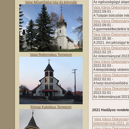
Az egészségügyi alapel
Vajai Művelődési ház és könyvtár
Vaja Város Önkormányza
2022.09.01 -
A Tulipán bölcsőde inté
Vaja Város Önkormányza
2022.09.01 -
A gyermekétkeztetési té
Vaja Város Önkormányz
2022.05.30 -
A 2021. évi pénzügyi t
Vaja Város Önkormányza
2022.02.15 -
Vajai Református Templom
Az önkormányzat 2022.
Vaja Város Önkormányza
2022.02.03 -
A településkép védelmé
Vaja Város Önkormányz
2022.02.01 -
A helyi közművelődési 
Vaja Város Önkormányz
2022.02.01 -
Az önkormányzat 2021. 
Római Katolikus Templom
2021 Hatályos rendele
Vaja Város Önkormányz
önkormányzat 2021. év
Vaja Város Önkormányz