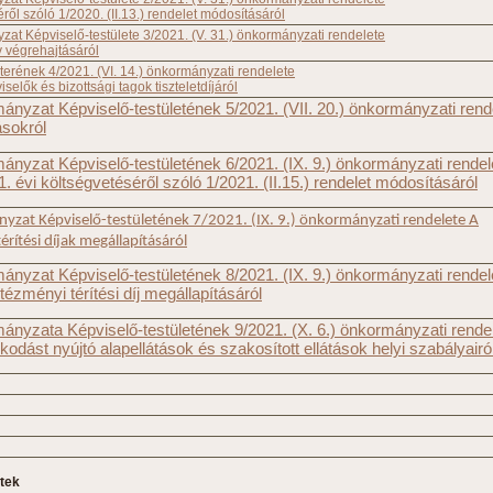
ről szóló 1/2020. (II.13.) rendelet módosításáról
at Képviselő-testülete 3/2021. (V. 31.) önkormányzati rendelete
v végrehajtásáról
erének 4/2021. (VI. 14.) önkormányzati rendelete
elők és bizottsági tagok tiszteletdíjáról
nyzat Képviselő-testületének 5/2021. (VII. 20.) önkormányzati rend
ásokról
nyzat Képviselő-testületének 6/2021. (IX. 9.) önkormányzati rendel
 évi költségvetéséről szóló 1/2021. (II.15.) rendelet módosításáról
yzat Képviselő-testületének 7/2021. (IX. 9.) önkormányzati rendelete
A
rítési díjak megállapításáról
nyzat Képviselő-testületének 8/2021. (IX. 9.) önkormányzati rendel
tézményi térítési díj megállapításáról
nyzata Képviselő-testületének 9/2021. (X. 6.) önkormányzati rende
dást nyújtó alapellátások és szakosított ellátások helyi szabályairó
tek