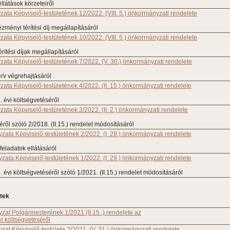
látások körzeteiről
ta Képviselő-testületének 12/2022. (VIII. 5.) önkormányzati rendelete
zményi térítési díj megállapításáról
ta Képviselő-testületének 10/2022. (VIII. 5.) önkormányzati rendelete
rítési díjak megállapításáról
ata Képviselő-testületének 7/2022. (V. 30.) önkormányzati rendelete
erv végrehajtásáról
ta Képviselő-testületének 4/2022. (II. 15.) önkormányzati rendelete
 évi költségvetéséről
ta Képviselő-testületének 3/2022. (II. 2.) önkormányzati rendelete
ről szóló 2/2018. (II.15.) rendelet módosításáról
ata Képviselő-testületének 2/2022. (I. 29.) önkormányzati rendelete
feladatok ellátásáról
ata Képviselő-testületének 1/2022. (I. 29.) önkormányzati rendelete
évi költségvetéséről szóló 1/2021. (II.15.) rendelet módosításáról
tek
at Polgármesterének 1/2021 (II.15..) rendelete az
i költségvetéséről
at Képviselő-testülete 2/2021. (V. 31.) önkormányzati rendelete