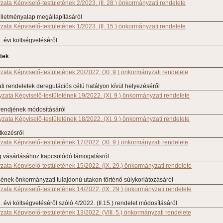
ta Képviselő-testületének 2/2023. (II. 28.) önkormányzati rendelete
 illetményalap megállapításáról
ta Képviselő-testületének 1/2023. (II. 15.) önkormányzati rendelete
 évi költségvetéséről
tek
ata Képviselő-testületének 20/2022. (XI. 9.) önkormányzati rendelete
 rendeletek deregulációs célú hatályon kívül helyezéséről
ata Képviselő-testületének 19/2022. (XI. 9.) önkormányzati rendelete
 rendjének módosításáról
ata Képviselő-testületének 18/2022. (XI. 9.) önkormányzati rendelete
tkezésről
ata Képviselő-testületének 17/2022. (XI. 9.) önkormányzati rendelete
ag vásárlásához kapcsolódó támogatásról
ata Képviselő-testületének 15/2022. (IX. 29.) önkormányzati rendelete
ének önkormányzati tulajdonú utakon történő súlykorlátozásáról
ata Képviselő-testületének 14/2022. (IX. 29.) önkormányzati rendelete
évi költségvetéséről szóló 4/2022. (II.15.) rendelet módosításáról
ta Képviselő-testületének 13/2022. (VIII. 5.) önkormányzati rendelete