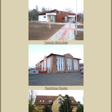
Angyalos
Polgármesteri hivatal
Tulipán Bölcsőde