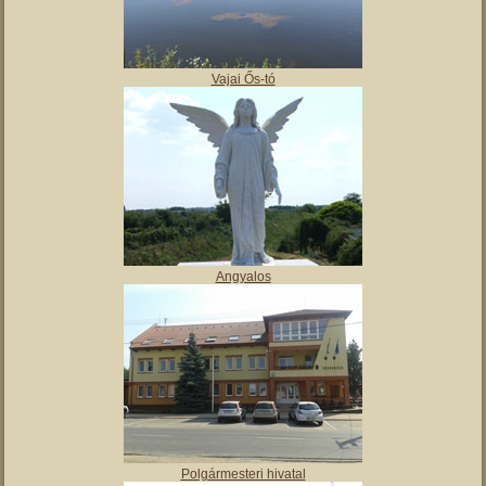
,
Tájház
Vajai Ős-tó