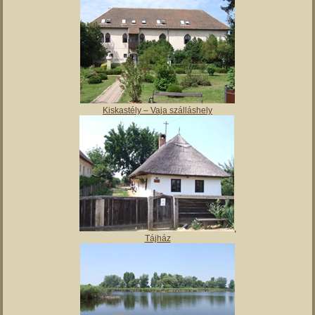
Magyar Nemzeti Múzeum Vay Ádám Muzeális Gyűjteménye
Kiskastély – Vaja szálláshely