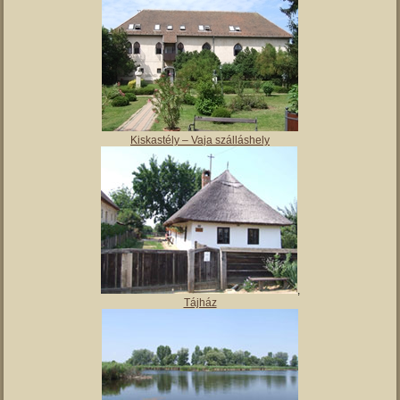
Magyar Nemzeti Múzeum Vay Ádám Muzeális Gyűjteménye
Kiskastély – Vaja szálláshely