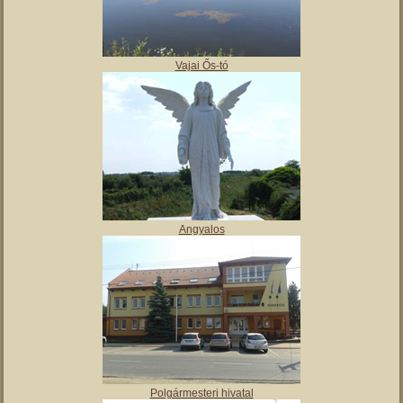
,
Tájház
Vajai Ős-tó