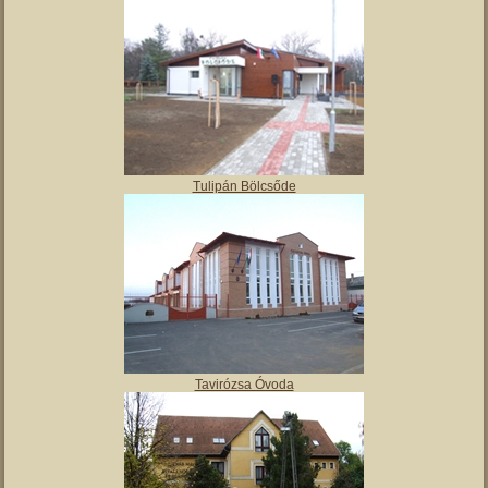
Angyalos
Polgármesteri hivatal
Tulipán Bölcsőde