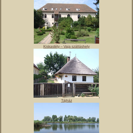
Magyar Nemzeti Múzeum Vay Ádám Muzeális Gyűjteménye
Kiskastély – Vaja szálláshely