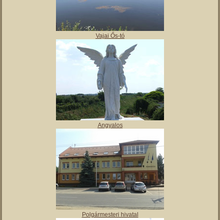
,
Tájház
Vajai Ős-tó