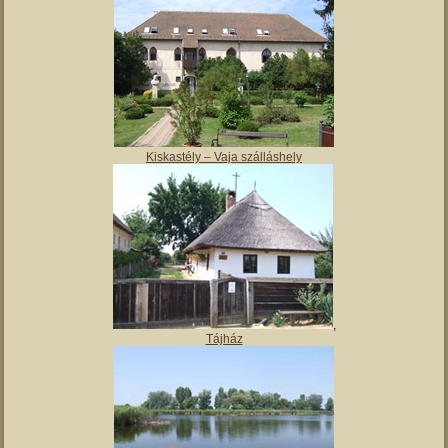
Magyar Nemzeti Múzeum Vay Ádám Muzeális Gyűjteménye
Kiskastély – Vaja szálláshely