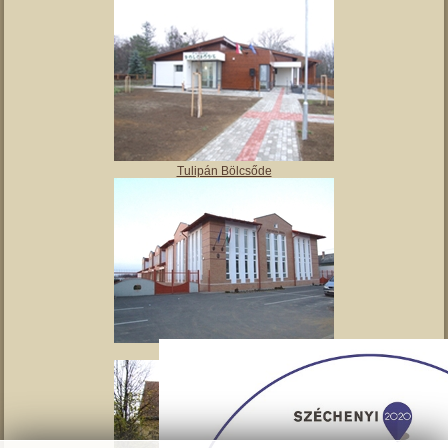
Angyalos
Polgármesteri hivatal
Tulipán Bölcsőde