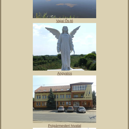
,
Tájház
Vajai Ős-tó