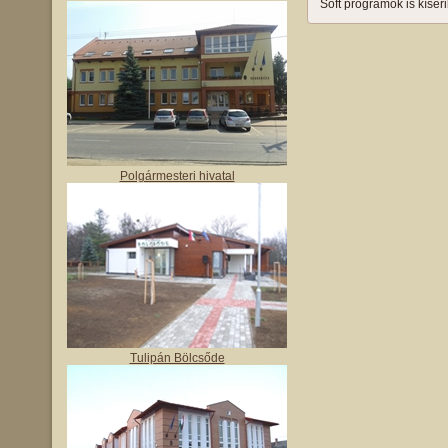
Soft programok is kísér
Polgármesteri hivatal
Tulipán Bölcsőde