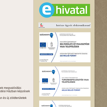
sek megvalósítás:
elődési Házban képzések
án és új zöldterületek