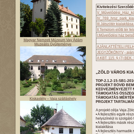
Kivitelezési Szerződé
V_Művelődési_Ház_kö
IV_769_hrsz_park_kial
III.Játszótér kialakítása
II.Templom előtti tér fel
I.Művelődési ház belső 
Magyar Nemzeti Múzeum Vay Ádám
Muzeális Gyűjteménye
AJÁNLATTÉTELI FELH
JEGYZŐKÖNYV
- aján
A KBT. 115. § (7) BE
„ZÖLD VÁROS KIA
TOP-2.1.2-15-SB1-201
PROJEKT RÖVID BE
KEDVEZMÉNYEZETT 
TÁMOGATÁS ÖSSZEGE:
TÁMOGATÁS MÉRTÉKE
Kiskastély – Vaja szálláshely
PROJEKT TARTALMÁ
A projekt célja Vaja Zö
• A fejlesztés egyik r
helyszínéül is szolgáló 
• A fejlesztés másik rés
kialakítása
• A fejlesztés harmadi