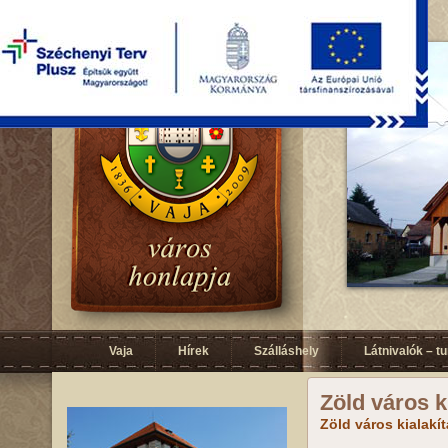
Vaja
Hírek
Szálláshely
Látnivalók – t
Zöld város k
Zöld város kialakí