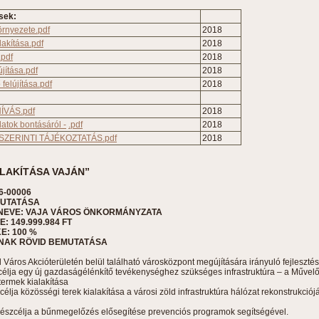
sek:
rnyezete.pdf
2018
akítása.pdf
2018
.pdf
2018
újítása.pdf
2018
felújítása.pdf
2018
ÍVÁS.pdf
2018
latok bontásáról -
.pdf
2018
K. SZERINTI TÁJÉKOZTATÁS.pdf
2018
LAKÍTÁSA VAJÁN”
6-00006
MUTATÁSA
NEVE: VAJA VÁROS ÖNKORMÁNYZATA
 149.999.984 FT
: 100 %
NAK RÖVID BEMUTATÁSA
ld Város Akcióterületén belül található városközpont megújítására irányuló fejleszté
észcélja egy új gazdaságélénkítő tevékenységhez szükséges infrastruktúra – a Műv
termek kialakítása
zcélja közösségi terek kialakítása a városi zöld infrastruktúra hálózat rekonstrukciój
k részcélja a bűnmegelőzés elősegítése prevenciós programok segítségével.