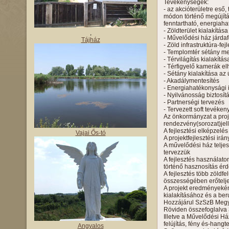
Tevékenységek:
- az akcióterületre eső
módon történő megújítá
fenntartható, energiaha
- Zöldterület kialakítá
,
- Művelődési ház járdaf
Tájház
- Zöld infrastruktúra-fej
- Templomtér sétány me
- Térvilágítás kialakít
- Térfigyelő kamerák elh
- Sétány kialakítása az
- Akadálymentesítés
- Energiahatékonysági
- Nyilvánosság biztosít
- Partnerségi tervezés
- Tervezett soft tevék
Az önkormányzat a proj
rendezvény(sorozat)jel
A fejlesztési elképzelé
Vajai Ős-tó
A projektfejlesztési irá
A művelődési ház telje
tervezzük
A fejlesztés használato
történő hasznosítás ér
A fejlesztés több zöldf
összességében erőteljes
A projekt eredményeként
kialakításához és a be
Hozzájárul SzSzB Megye
Röviden összefoglalva 3
Illetve a Művelődési Ház
felújítás, fény és-hangt
Angyalos