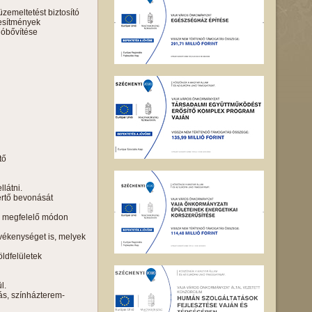
zemeltetést biztosító
tesítmények
ióbővítése
tő
llátni.
értő bevonását
nak megfelelő módon
evékenységet is, melyek
ldfelületek
l.
tás, színházterem-