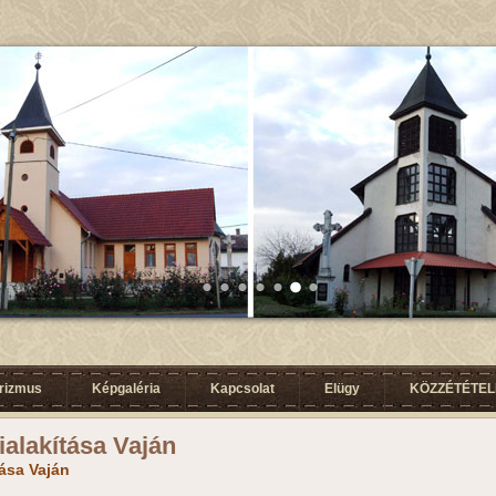
urizmus
Képgaléria
Kapcsolat
Elügy
KÖZZÉTÉTELI
ialakítása Vaján
tása Vaján