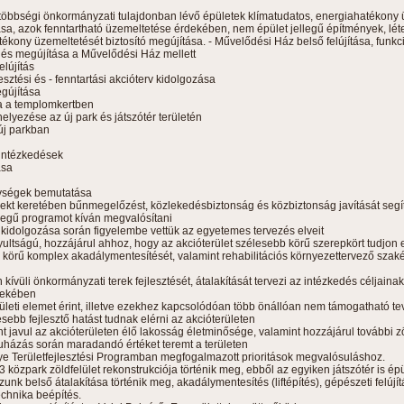
, többségi önkormányzati tulajdonban lévő épületek klímatudatos, energiahatékony ü
sa, azok fenntartható üzemeltetése érdekében, nem épület jellegű építmények, lé
tékony üzemeltetését biztosító megújítása. - Művelődési Ház belső felújítása, funkc
sa és megújítása a Művelődési Ház mellett
elújítás
lesztési és - fenntartási akcióterv kidolgozása
gújítása
ása a templomkertben
elyezése az új park és játszótér területén
 új parkban
 intézkedések
ása
enységek bemutatása
ekt keretében bűnmegelőzést, közlekedésbiztonság és közbiztonság javítását segí
legű programot kíván megvalósítani
s kidolgozása során figyelembe vettük az egyetemes tervezés elveit
nyultságú, hozzájárul ahhoz, hogy az akcióterület szélesebb körű szerepkört tudjon e
s körű komplex akadálymentesítését, valamint rehabilitációs környezettervező szak
n kívüli önkormányzati terek fejlesztését, átalakítását tervezi az intézkedés céljai
dekében
elületi elemet érint, illetve ezekhez kapcsolódóan több önállóan nem támogatható t
ebb fejlesztő hatást tudnak elérni az akcióterületen
 javul az akcióterületen élő lakosság életminősége, valamint hozzájárul további zö
ruházás során maradandó értéket teremt a területen
 Területfejlesztési Programban megfogalmazott prioritások megvalósuláshoz.
 közpark zöldfelület rekonstrukciója történik meg, ebből az egyiken játszótér is épü
unk belső átalakítása történik meg, akadálymentesítés (liftépítés), gépészeti felújí
echnika beépítés.