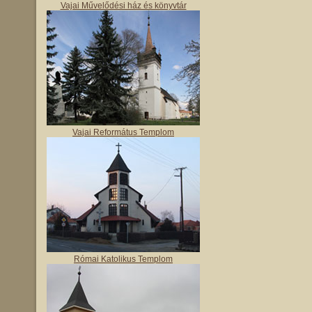
Vajai Művelődési ház és könyvtár
Vajai Református Templom
Római Katolikus Templom