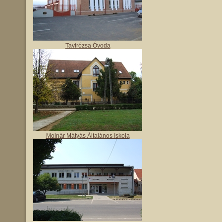
Tavirózsa Óvoda
Molnár Mátyás Általános Iskola