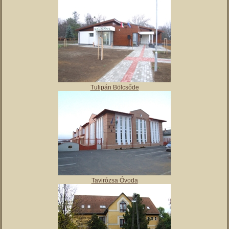
Angyalos
Polgármesteri hivatal
Tulipán Bölcsőde