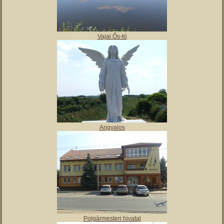
,
Tájház
Vajai Ős-tó