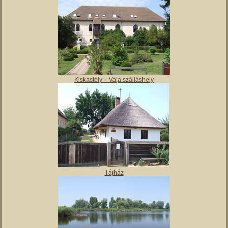
Magyar Nemzeti Múzeum Vay Ádám Muzeális Gyűjteménye
Kiskastély – Vaja szálláshely