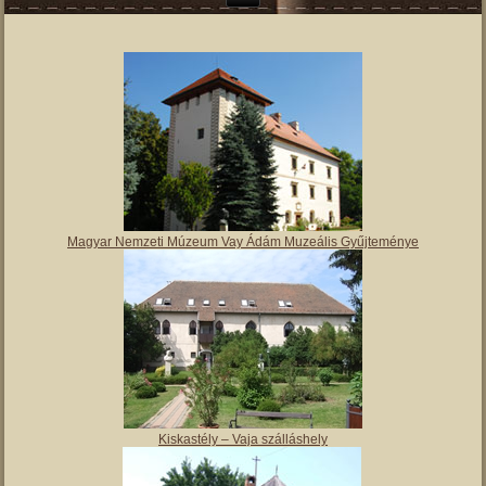
Magyar Nemzeti Múzeum Vay Ádám Muzeális Gyűjteménye
Kiskastély – Vaja szálláshely