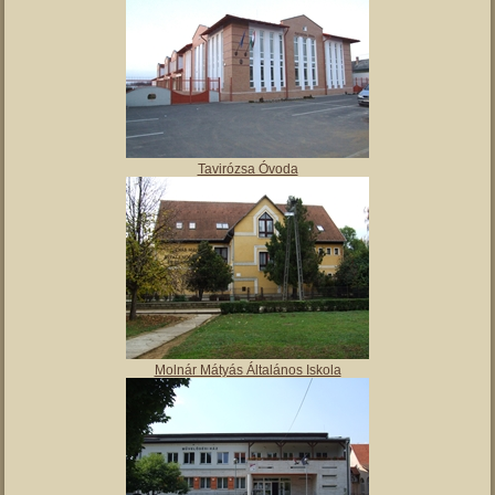
Tavirózsa Óvoda
Molnár Mátyás Általános Iskola