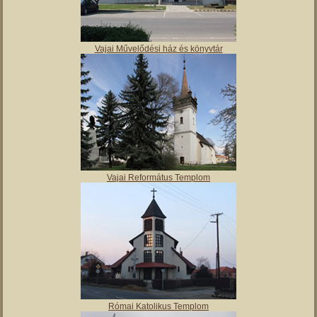
Vajai Művelődési ház és könyvtár
Vajai Református Templom
Római Katolikus Templom