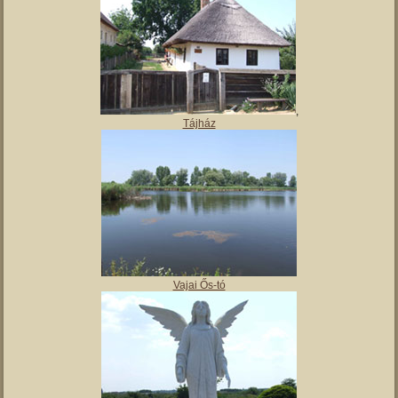
,
Tájház
Vajai Ős-tó