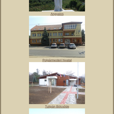
Angyalos
Polgármesteri hivatal
Tulipán Bölcsőde