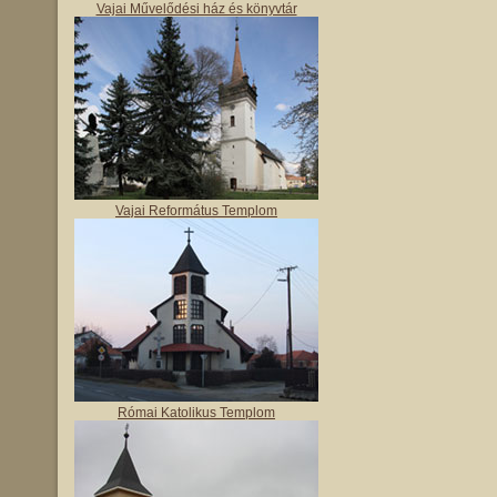
Vajai Művelődési ház és könyvtár
Vajai Református Templom
Római Katolikus Templom