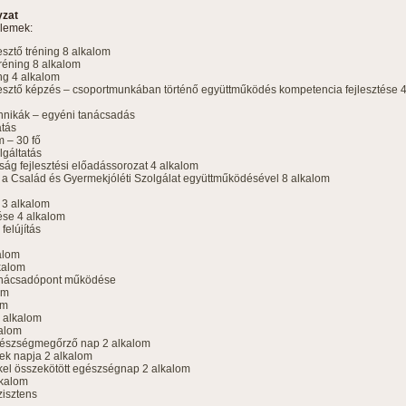
yzat
elemek:
sztő tréning 8 alkalom
éning 8 alkalom
ng 4 alkalom
esztő képzés – csoportmunkában történő együttműködés kompetencia fejlesztése 
chnikák – egyéni tanácsadás
atás
m – 30 fő
lgáltatás
ág fejlesztési előadássorozat 4 alkalom
a Család és Gyermekjóléti Szolgálat együttműködésével 8 alkalom
 3 alkalom
ése 4 alkalom
felújítás
alom
kalom
tanácsadópont működése
om
om
4 alkalom
kalom
gészségmegőrző nap 2 alkalom
ek napja 2 alkalom
el összekötött egészségnap 2 alkalom
lkalom
zisztens