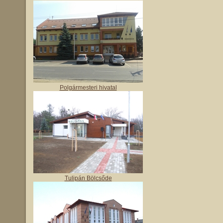
Polgármesteri hivatal
Tulipán Bölcsőde