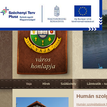
Vaja
Hírek
Szálláshely
Látnivalók – t
Humán szolg
Humán szolgáltatások fe