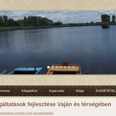
urizmus
Képgaléria
Kapcsolat
Elügy
KÖZZÉTÉTELI
áltatások fejlesztése Vaján és térségében
jlesztése projekt rövid összefoglalója