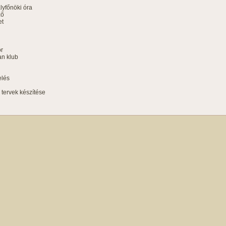
yfőnöki óra
ző
et
ör
an klub
elés
i tervek készítése