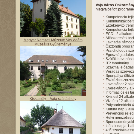
Vaja Város Önkormán
Megvalósított program
Kompetencia fejle
Kommunikációs tr
Érzékenyítő tréni
Kompetencia fejl
ECDL 2 alkalom
Álláskeresési te
Magyar Nemzeti Múzeum Vay Ádám
Lakhatási támog
Muzeális Gyűjteménye
Ösztöndíj progra
Pszichológus szo
Egészségtudatoss
Szülők bevonása 
ITP tanulmány
Szakmai előadás
Véradás szervez
Sportpálya öltöző 
Eszközbeszerzés
Lovastábor 2 alk
Gyerektábor 2 al
Információs és 
Kvíz est 24 alkal
Kiskastély – Vaja szálláshely
Vízitúra 12 alkal
Pályaorientáció 
Kultúra nap 2 al
Prevenciós és e
Helyi nemzetiség
Sporteseményekk
Idősek napja 1 a
4 fő szociális ass