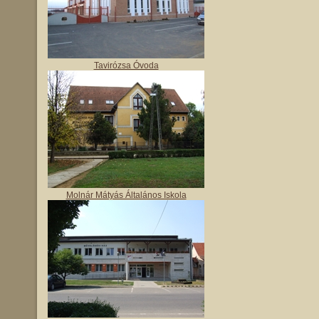
Tavirózsa Óvoda
Molnár Mátyás Általános Iskola