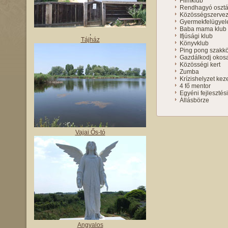
Filmklub
Rendhagyó osztál
Közösségszerve
Gyermekfelügyel
Baba mama klub
,
Ifjúsági klub
Tájház
Könyvklub
Ping pong szakk
Gazdálkodj okos
Közösségi kert
Zumba
Krízishelyzet kez
4 fő mentor
Egyéni fejlesztés
Állásbörze
Vajai Ős-tó
Angyalos