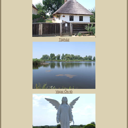
,
Tájház
Vajai Ős-tó