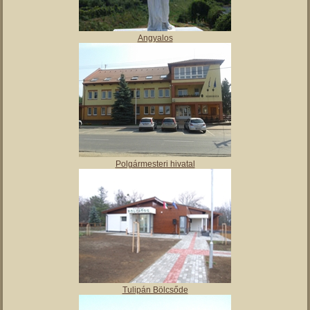
Angyalos
Polgármesteri hivatal
Tulipán Bölcsőde