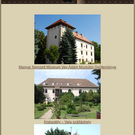
Magyar Nemzeti Múzeum Vay Ádám Muzeális Gyűjteménye
Kiskastély – Vaja szálláshely