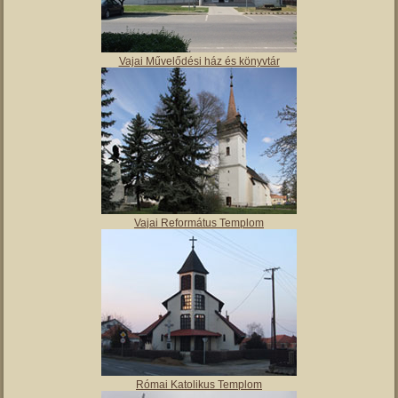
Vajai Művelődési ház és könyvtár
Vajai Református Templom
Római Katolikus Templom