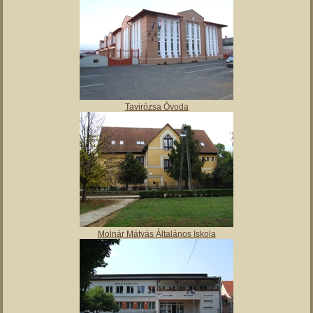
Tavirózsa Óvoda
Molnár Mátyás Általános Iskola