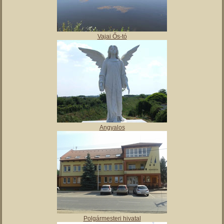
,
Tájház
Vajai Ős-tó