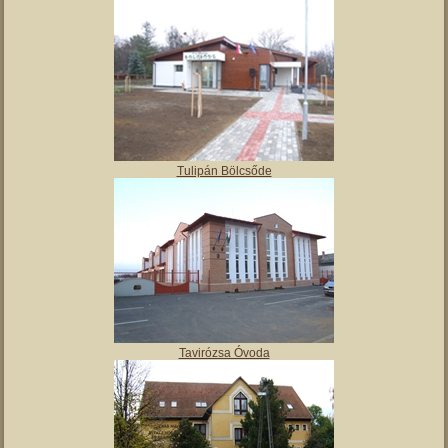
Angyalos
Polgármesteri hivatal
Tulipán Bölcsőde