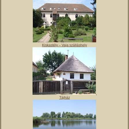
Magyar Nemzeti Múzeum Vay Ádám Muzeális Gyűjteménye
Kiskastély – Vaja szálláshely