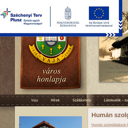
Vaja
Hírek
Szálláshely
Látnivalók – t
Humán szolg
Humán szolgáltatások fe