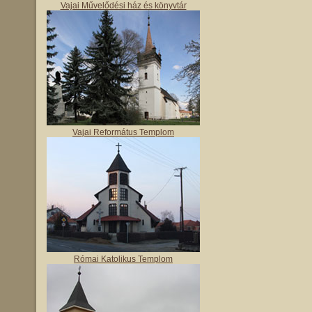
Vajai Művelődési ház és könyvtár
Vajai Református Templom
Római Katolikus Templom