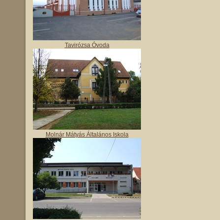
Tavirózsa Óvoda
Molnár Mátyás Általános Iskola