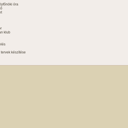
yfőnöki óra
ző
et
ör
an klub
elés
i tervek készítése