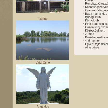
Filmklub
Rendhagyó osztál
Közösségszerve
Gyermekfelügyel
Baba mama klub
,
Ifjúsági klub
Tájház
Könyvklub
Ping pong szakk
Gazdálkodj okos
Közösségi kert
Zumba
Krízishelyzet kez
4 fő mentor
Egyéni fejlesztés
Állásbörze
Vajai Ős-tó
Angyalos