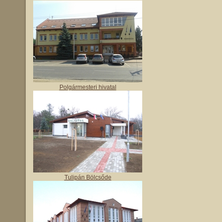
Polgármesteri hivatal
Tulipán Bölcsőde