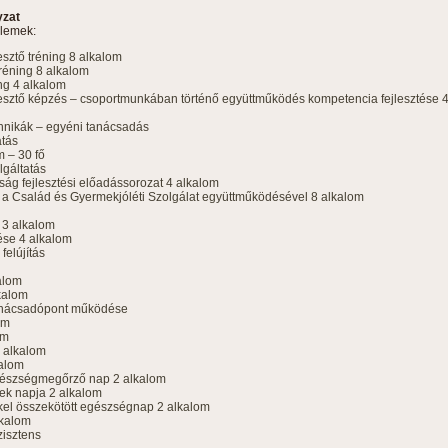
yzat
elemek:
sztő tréning 8 alkalom
éning 8 alkalom
ng 4 alkalom
esztő képzés – csoportmunkában történő együttműködés kompetencia fejlesztése 
chnikák – egyéni tanácsadás
atás
m – 30 fő
lgáltatás
ág fejlesztési előadássorozat 4 alkalom
a Család és Gyermekjóléti Szolgálat együttműködésével 8 alkalom
 3 alkalom
ése 4 alkalom
felújítás
alom
kalom
tanácsadópont működése
om
om
4 alkalom
kalom
gészségmegőrző nap 2 alkalom
ek napja 2 alkalom
el összekötött egészségnap 2 alkalom
lkalom
zisztens