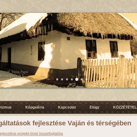
urizmus
Képgaléria
Kapcsolat
Elügy
KÖZZÉTÉTELI
áltatások fejlesztése Vaján és térségében
jlesztése projekt rövid összefoglalója