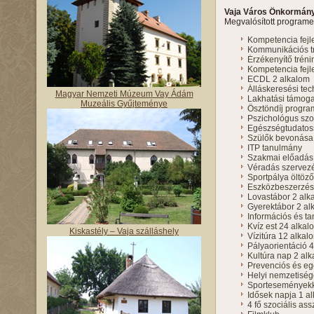
Vaja Város Önkormán
Megvalósított program
Kompetencia fejle
Kommunikációs tr
Érzékenyítő tréni
Kompetencia fejl
ECDL 2 alkalom
Álláskeresési te
Magyar Nemzeti Múzeum Vay Ádám
Lakhatási támog
Muzeális Gyűjteménye
Ösztöndíj progra
Pszichológus szo
Egészségtudatoss
Szülők bevonása 
ITP tanulmány
Szakmai előadás
Véradás szervez
Sportpálya öltöző 
Eszközbeszerzés
Lovastábor 2 alk
Gyerektábor 2 al
Információs és 
Kvíz est 24 alkal
Kiskastély – Vaja szálláshely
Vízitúra 12 alkal
Pályaorientáció 
Kultúra nap 2 al
Prevenciós és e
Helyi nemzetiség
Sporteseményekk
Idősek napja 1 a
4 fő szociális ass