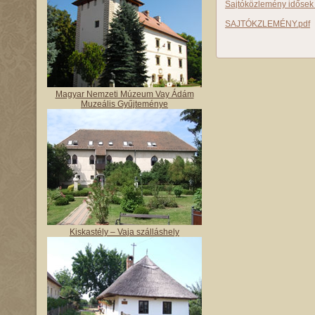
Sajtóközlemény idősek 
SAJTÓKZLEMÉNY.pdf
Magyar Nemzeti Múzeum Vay Ádám
Muzeális Gyűjteménye
Kiskastély – Vaja szálláshely