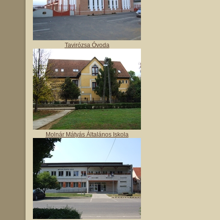
Tavirózsa Óvoda
Molnár Mátyás Általános Iskola