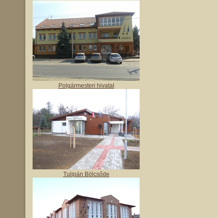
Polgármesteri hivatal
Tulipán Bölcsőde