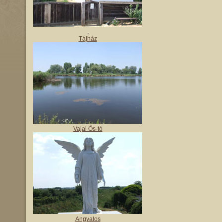
,
Tájház
Vajai Ős-tó
Angyalos