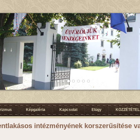
urizmus
Képgaléria
Kapcsolat
Elügy
KÖZZÉTÉTELI
entlakásos intézményének korszerűsítése v