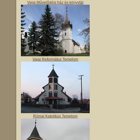
Vajai Művelődési ház és könyvtár
Vajai Református Templom
Római Katolikus Templom