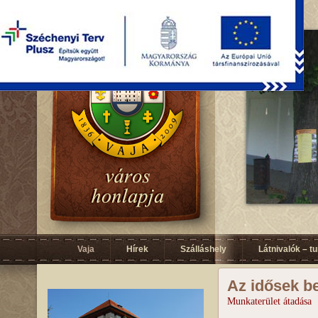
Vaja
Hírek
Szálláshely
Látnivalók – t
Az idősek b
Munkaterület átadása