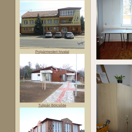
Polgármesteri hivatal
Tulipán Bölcsőde