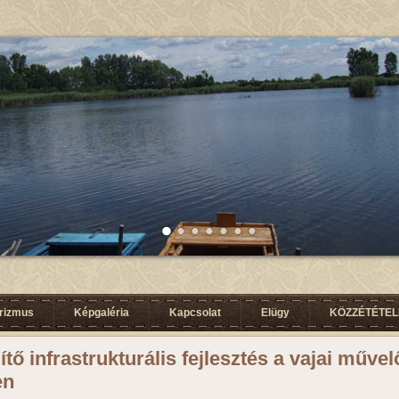
urizmus
Képgaléria
Kapcsolat
Elügy
KÖZZÉTÉTELI
ítő infrastrukturális fejlesztés a vajai műve
en