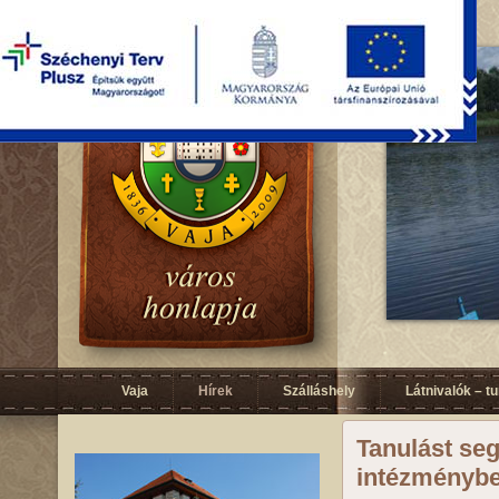
Vaja
Hírek
Szálláshely
Látnivalók – t
Tanulást seg
intézményb