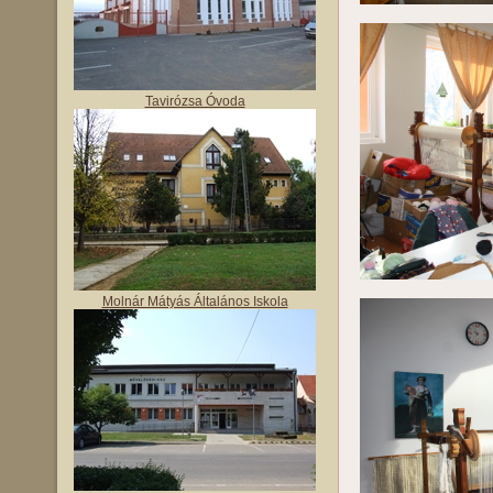
Tavirózsa Óvoda
Molnár Mátyás Általános Iskola