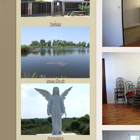
,
Tájház
Vajai Ős-tó
Angyalos