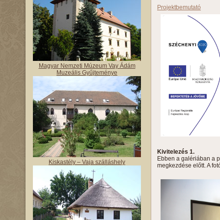
Projektbemutató
Magyar Nemzeti Múzeum Vay Ádám
Muzeális Gyűjteménye
Kivitelezés 1.
Ebben a galériában a pr
Kiskastély – Vaja szálláshely
megkezdése előtt. A fo