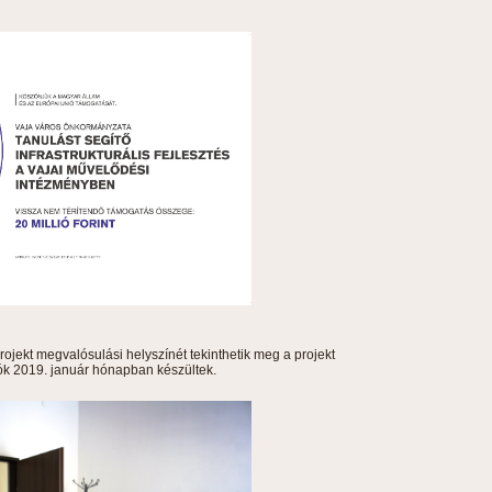
ojekt megvalósulási helyszínét tekinthetik meg a projekt
tók 2019. január hónapban készültek.