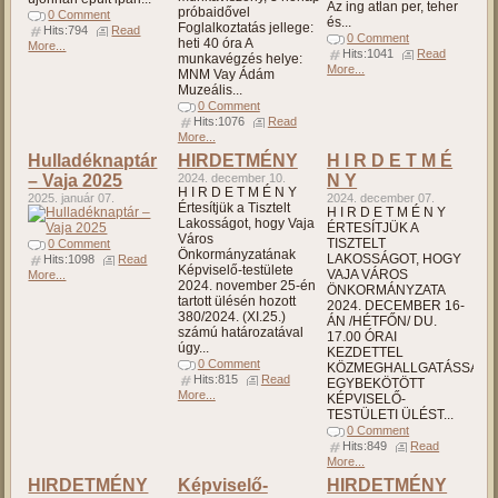
Az ing atlan per, teher
próbaidővel
0 Comment
és...
Foglalkoztatás jellege:
Hits:794
Read
0 Comment
heti 40 óra A
More...
Hits:1041
Read
munkavégzés helye:
More...
MNM Vay Ádám
Muzeális...
0 Comment
Hits:1076
Read
More...
Hulladéknaptár
HIRDETMÉNY
H I R D E T M É
– Vaja 2025
2024. december 10.
N Y
H I R D E T M É N Y
2025. január 07.
2024. december 07.
Értesítjük a Tisztelt
H I R D E T M É N Y
Lakosságot, hogy Vaja
ÉRTESÍTJÜK A
Város
TISZTELT
0 Comment
Önkormányzatának
LAKOSSÁGOT, HOGY
Hits:1098
Read
Képviselő-testülete
VAJA VÁROS
More...
2024. november 25-én
ÖNKORMÁNYZATA
tartott ülésén hozott
2024. DECEMBER 16-
380/2024. (XI.25.)
ÁN /HÉTFŐN/ DU.
számú határozatával
17.00 ÓRAI
úgy...
KEZDETTEL
0 Comment
KÖZMEGHALLGATÁSSAL
Hits:815
Read
EGYBEKÖTÖTT
More...
KÉPVISELŐ-
TESTÜLETI ÜLÉST...
0 Comment
Hits:849
Read
More...
HIRDETMÉNY
Képviselő-
HIRDETMÉNY