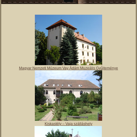
Magyar Nemzeti Múzeum Vay Ádám Muzeális Gyűjteménye
Kiskastély – Vaja szálláshely