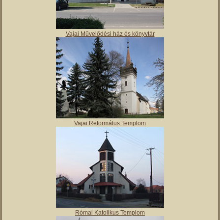
Vajai Művelődési ház és könyvtár
Vajai Református Templom
Római Katolikus Templom