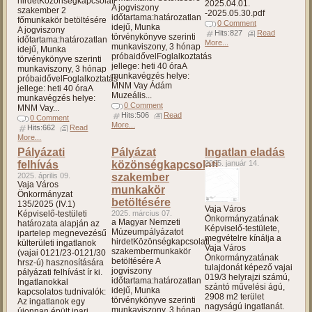
hirdetKözönségkapcsolati
2025.04.01.
A jogviszony
szakember 2
-2025.05.30.pdf
időtartama:határozatlan
főmunkakör betöltésére
0 Comment
idejű, Munka
A jogviszony
Hits:827
Read
törvénykönyve szerinti
időtartama:határozatlan
More...
munkaviszony, 3 hónap
idejű, Munka
próbaidővelFoglalkoztatás
törvénykönyve szerinti
jellege: heti 40 óraA
munkaviszony, 3 hónap
munkavégzés helye:
próbaidővelFoglalkoztatás
MNM Vay Ádám
jellege: heti 40 óraA
Muzeális...
munkavégzés helye:
0 Comment
MNM Vay...
Hits:506
Read
0 Comment
More...
Hits:662
Read
More...
Pályázati
Pályázat
Ingatlan eladás
felhívás
közönségkapcsolati
2025. január 14.
2025. április 09.
szakember
Vaja Város
munkakör
Önkormányzat
betöltésére
135/2025 (IV.1)
Vaja Város
Képviselő-testületi
2025. március 07.
Önkormányzatának
a Magyar Nemzeti
határozata alapján az
Képviselő-testülete,
Múzeumpályázatot
ipartelep megnevezésű
megvételre kínálja a
hirdetKözönségkapcsolati
külterületi ingatlanok
Vaja Város
szakembermunkakör
(vajai 0121/23-0121/30
Önkormányzatának
betöltésére A
hrsz-ú) hasznosítására
tulajdonát képező vajai
jogviszony
pályázati felhívást ír ki.
019/3 helyrajzi számú,
időtartama:határozatlan
Ingatlanokkal
szántó művelési ágú,
idejű, Munka
kapcsolatos tudnivalók:
2908 m2 terület
törvénykönyve szerinti
Az ingatlanok egy
nagyságú ingatlanát.
munkaviszony, 3 hónap
újonnan épült ipari...