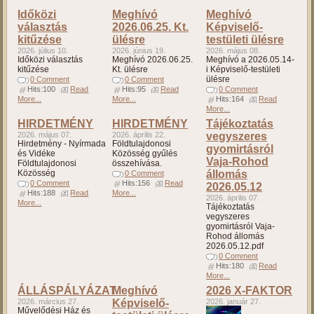
Időközi
Meghívó
Meghívó
választás
2026.06.25. Kt.
Képviselő-
kitűzése
ülésre
testületi ülésre
2026. július 10.
2026. június 19.
2026. május 08.
Időközi választás
Meghívó 2026.06.25.
Meghívó a 2026.05.14-
kitűzése
Kt. ülésre
i Képviselő-testületi
ülésre
0 Comment
0 Comment
Hits:100
Read
Hits:95
Read
0 Comment
More...
More...
Hits:164
Read
More...
HIRDETMÉNY
HIRDETMÉNY
Tájékoztatás
2026. május 07.
2026. április 22.
vegyszeres
Hirdetmény - Nyírmada
Földtulajdonosi
gyomirtásról
és Vidéke
Közösség gyűlés
Vaja-Rohod
Földtulajdonosi
összehívása.
Közösség
állomás
0 Comment
0 Comment
Hits:156
Read
2026.05.12
Hits:188
Read
More...
2026. április 07.
More...
Tájékoztatás
vegyszeres
gyomirtásról Vaja-
Rohod állomás
2026.05.12.pdf
0 Comment
Hits:180
Read
More...
ÁLLÁSPÁLYÁZAT
Meghívó
2026 X-FAKTOR
2026. március 27.
Képviselő-
2026. január 27.
Művelődési Ház és