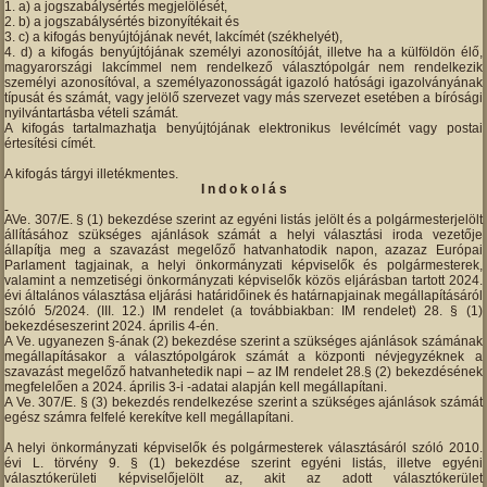
a) a jogszabálysértés megjelölését,
b) a jogszabálysértés bizonyítékait és
c) a kifogás benyújtójának nevét, lakcímét (székhelyét),
d) a kifogás benyújtójának személyi azonosítóját, illetve ha a külföldön élő,
magyarországi lakcímmel nem rendelkező választópolgár nem rendelkezik
személyi azonosítóval, a személyazonosságát igazoló hatósági igazolványának
típusát és számát, vagy jelölő szervezet vagy más szervezet esetében a bírósági
nyilvántartásba vételi számát.
A kifogás tartalmazhatja benyújtójának elektronikus levélcímét vagy postai
értesítési címét.
A kifogás tárgyi illetékmentes.
I n d o k o l á s
AVe. 307/E. § (1) bekezdése szerint az egyéni listás jelölt és a polgármesterjelölt
állításához szükséges ajánlások számát a helyi választási iroda vezetője
állapítja meg a szavazást megelőző hatvanhatodik napon, azazaz Európai
Parlament tagjainak, a helyi önkormányzati képviselők és polgármesterek,
valamint a nemzetiségi önkormányzati képviselők közös eljárásban tartott 2024.
évi általános választása eljárási határidőinek és határnapjainak megállapításáról
szóló 5/2024. (III. 12.) IM rendelet (a továbbiakban: IM rendelet) 28. § (1)
bekezdéseszerint 2024. április 4-én.
A Ve. ugyanezen §-ának (2) bekezdése szerint a szükséges ajánlások számának
megállapításakor a választópolgárok számát a központi névjegyzéknek a
szavazást megelőző hatvanhetedik napi – az IM rendelet 28.§ (2) bekezdésének
megfelelően a 2024. április 3-i -adatai alapján kell megállapítani.
A Ve. 307/E. § (3) bekezdés rendelkezése szerint a szükséges ajánlások számát
egész számra felfelé kerekítve kell megállapítani.
A helyi önkormányzati képviselők és polgármesterek választásáról szóló 2010.
évi L. törvény 9. § (1) bekezdése szerint egyéni listás, illetve egyéni
választókerületi képviselőjelölt az, akit az adott választókerület