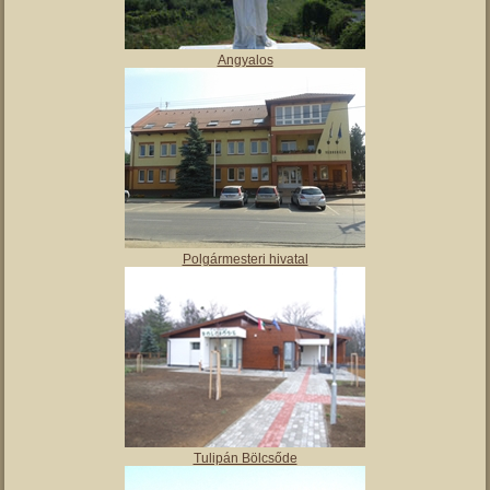
Angyalos
Polgármesteri hivatal
Tulipán Bölcsőde