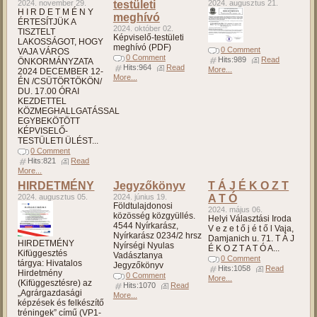
2024. november 29.
testületi
2024. augusztus 21.
H I R D E T M É N Y
meghívó
ÉRTESÍTJÜK A
2024. október 02.
TISZTELT
Képviselő-testületi
LAKOSSÁGOT, HOGY
meghívó (PDF)
0 Comment
VAJA VÁROS
0 Comment
Hits:989
Read
ÖNKORMÁNYZATA
Hits:964
Read
More...
2024 DECEMBER 12-
More...
ÉN /CSÜTÖRTÖKÖN/
DU. 17.00 ÓRAI
KEZDETTEL
KÖZMEGHALLGATÁSSAL
EGYBEKÖTÖTT
KÉPVISELŐ-
TESTÜLETI ÜLÉST...
0 Comment
Hits:821
Read
More...
HIRDETMÉNY
Jegyzőkönyv
T Á J É K O Z T
2024. augusztus 05.
2024. június 19.
A T Ó
Földtulajdonosi
2024. május 06.
közösség közgyüllés.
Helyi Választási Iroda
4544 Nyírkarász,
V e z e t ő j é t ő l Vaja,
Nyírkarász 0234/2 hrsz
Damjanich u. 71. T Á J
HIRDETMÉNY
Nyírségi Nyulas
É K O Z T A T Ó A...
Kifüggesztés
Vadásztanya
0 Comment
tárgya: Hivatalos
Jegyzőkönyv
Hits:1058
Read
Hirdetmény
0 Comment
More...
(Kifüggesztésre) az
Hits:1070
Read
„Agrárgazdasági
More...
képzések és felkészítő
tréningek” című (VP1-