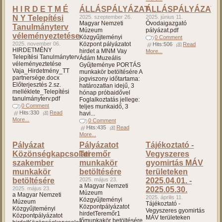
H I R D E T M É
ÁLLÁSPÁLYÁZAT
ÁLLÁSPÁLYÁZAT
N Y Telepítési
2025. szeptember 26.
2025. június 11.
Magyar Nemzeti
Óvodaigazgató
Tanulmányterv
Múzeum
pályázat.pdf
véleményeztetése
Közgyűjteményi
0 Comment
2025. november 06.
Központ pályázatot
Hits:506
Read
HIRDETMÉNY
hirdet a MNM Vay
More...
Telepítési Tanulmányterv
Ádám Muzeális
véleményeztetése
Gyűjteménye PORTÁS
Vaja_Hirdetmény_TT
munkakör betöltésére A
partnersége.docx
jogviszony időtartama:
Előterjesztés 2.sz.
határozatlan idejű, 3
melléklete_Telepítési
hónap próbaidővel
tanulmányterv.pdf
Foglalkoztatás jellege:
0 Comment
teljes munkaidő, 3
Hits:330
Read
havi...
More...
0 Comment
Hits:435
Read
More...
Pályázat
Pályázatot
Tájékoztató -
Közönségkapcsolati
Teremőr
Vegyszeres
szakember
munkakör
gyomirtás MÁV
munkakör
betöltésére
területeken
betöltésére
2025. május 23.
2025.04.01. -
a Magyar Nemzeti
2025. május 23.
2025.05.30.
Múzeum
a Magyar Nemzeti
2025. április 11.
Közgyűjteményi
Múzeum
Tájékoztató -
Központpályázatot
Közgyűjteményi
Vegyszeres gyomirtás
hirdetTeremőr1
Központpályázatot
MÁV területeken
főmunkakör betöltésére