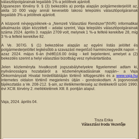
választópolgárainak legalább 1%-a jelöltnek ajánlott.
Ugyanezen törvény 9. § (3) bekezdés a) pontja alapján polgármesterjelölt az,
akita 10 000 vagy annál kevesebb lakosú település választópolgárainak
legalább 3%-a jelöltnek ajánlott.
A központi névjegyzéknek–a „Nemzeti Választási Rendszer”(NVR) informatikai
alkalmazás útján közzétett – adatai szerint, Vaja település választópolgárainak
száma 2024. április 3. napján 2709 volt, melynek 1 %-a felfelé kerekítve 28, míg
3 %-a felfelé kerekítve 82.
A Ve. 307/G. § (1) bekezdése alapján az egyéni listás jelöltet és
polgármesterjelöltet legkésőbb a szavazást megelőző harmincnegyedik napon –
azaz 2024. május 6-án (hétfő)16.00 óráig - kell bejelenteni, amelyet a (2)
bekezdés szerint a helyi választási bizottság vesz nyilvántartásba.
Jelen közleményta hivatkozott jogszabályhelyekre figyelemmel adtam ki,
nyilvánosságra hozataláról a közleménykiadásának napján– a Vaja
Önkormányzati Hivatal hirdetőtábláján történő kifüggesztés és a
www.vaja.hu
internetes oldalon történő megjelenés útján - gondoskodtam. A jogorvoslati
tájékoztatás a Ve. 208-212. §-ain, az illetékmentesség az illetékekről szóló 1990.
évi XCIII. törvény 2. mellékletének XIII. 8. pontján alapul.
Vaja, 2024. április 04.
Tisza Erika
Választási Iroda Vezetője