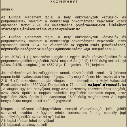
k ö z l e m é n y t
adom ki:
Az Európai Parlament tagjai, a helyi önkormányzati képviselők és
polgármesterek, valamint a nemzetiségi önkormányzati képviselők közös
eljárásban tartott 2024. évi választásán
a polgármesterjelölt állításához
szükséges ajánlások száma Vaja településen: 82
Az Európai Parlament tagjai, a helyi önkormányzati képviselők és
polgármesterek, valamint a nemzetiségi önkormányzati képviselők közös
eljárásban tartott 2024. évi választásán
az egyéni listás jelöltállításhoz,
képviselőjelöltséghez szükséges ajánlások száma Vaja településen: 28
A Ve. 307/G. § (1) bekezdése alapján az egyéni listás képviselőjelöltet és a
polgármesterjelöltet legkésőbb 2024. május 6-án (hétfő) 16.00 óráig kell a Helyi
Választási Bizottsághoz (cím: 4562 Vaja, Damjanich u. 71.) bejelenteni.
Jelenközleménnyel összefüggésben annak közzétételétől számított 3 (három)
napon belül a választásra irányadó jogszabály megsértésére hivatkozással a Ve.
210. § (1) bekezdése alapján kifogást lehet benyújtani a Helyi Választási
Bizottsághoz (cím: 4562 Vaja, Damjanich u. 71., e-mail:
).A kifogást úgy kell benyújtani, hogy az a közlemény közzétételének napjától,
azaz 2024. április 4. napjától számított legkésőbb harmadik napon, azaz
legkésőbb 2024. április 7-én (vasárnap) 16.00 óráig megérkezzen. A kifogás
benyújtására megállapított határidő jogvesztő.
Kifogást a központi névjegyzékben szereplő választópolgár, jelölt, jelölő
szervezet, továbbá az ügyben érintett természetes és jogi személy, jogi
személyiség nélküli szervezet nyújthat be.
A kifogást írásban lehet benyújtani.
A kifogásnak tartalmaznia kell: