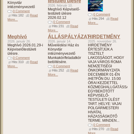
testületi ülésre
Könyvtár
2026. február 10.
intézményvezető
Meghívó Képviselő-
0 Comment
testületi ülésre
0 Comment
Hits:182
Read
2026.02.12
Hits:294
Read
More...
0 Comment
More...
Hits:231
Read
More...
Meghívó
ÁLLÁSPÁLYÁZAT
HIRDETMÉNY
2026. január 26.
2026. január 14.
2025. november 26.
Meghívó 2026.01.29-i
Művelédési Ház és
HIRDETMÉNY
Képviselőtestületi
Könyvtár
ÉRTESÍTJÜK A
ülésre.
intézményvezető
TISZTELT
Munkakör/feladatkör
LAKOSSÁGOT, HOGY
0 Comment
betöltésére.
VAJA VÁROS ROMA
Hits:310
Read
NEMZETISÉGI
More...
0 Comment
ÖNKORMÁNYZATA
Hits:252
Read
DECEMBER 01-ÉN
More...
/HETFŐN DU. 15:00
ÓRAI KEZDETTEL
KÖZMEGHALLGATÁSSAL
EGYBEKÖTÖTT
KÉPVISELŐ-
TESTÜLETI ÜLÉST
TART. HELYE: VAJAI
POLGÁRMESTERI
HIVATAL
HÁZASSÁGKÖTŐ
TERME. MINDEN...
0 Comment
Hits:270
Read
More...