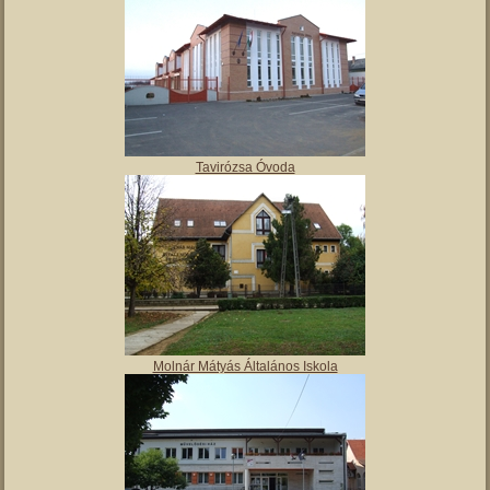
Tavirózsa Óvoda
Molnár Mátyás Általános Iskola