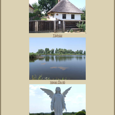
,
Tájház
Vajai Ős-tó