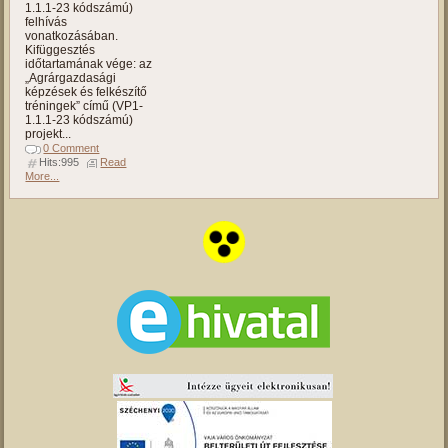
1.1.1-23 kódszámú)
felhívás
vonatkozásában.
Kifüggesztés
időtartamának vége: az
„Agrárgazdasági
képzések és felkészítő
tréningek” című (VP1-
1.1.1-23 kódszámú)
projekt...
0 Comment
Hits:995
Read
More...