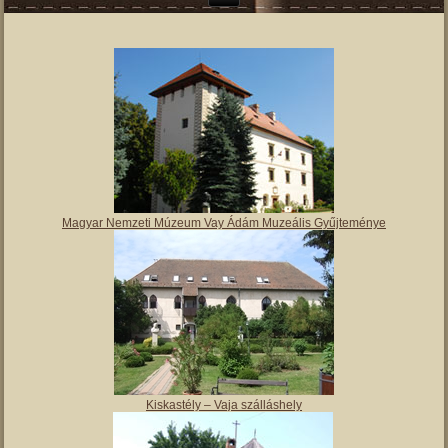
Magyar Nemzeti Múzeum Vay Ádám Muzeális Gyűjteménye
Kiskastély – Vaja szálláshely