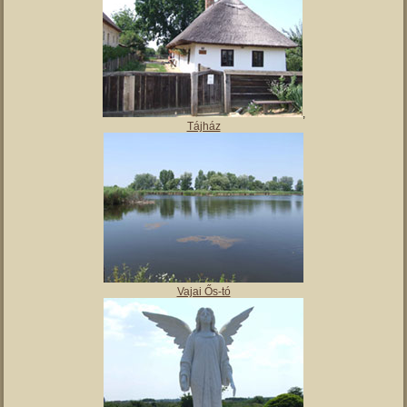
,
Tájház
Vajai Ős-tó