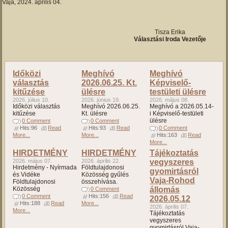
Vaja, 2024. április 04.
Tisza Erika
Választási Iroda Vezetője
Időközi
Meghívó
Meghívó
választás
2026.06.25. Kt.
Képviselő-
kitűzése
ülésre
testületi ülésre
2026. július 10.
2026. június 19.
2026. május 08.
Időközi választás
Meghívó 2026.06.25.
Meghívó a 2026.05.14-
kitűzése
Kt. ülésre
i Képviselő-testületi
ülésre
0 Comment
0 Comment
Hits:96
Read
Hits:93
Read
0 Comment
More...
More...
Hits:163
Read
More...
HIRDETMÉNY
HIRDETMÉNY
Tájékoztatás
2026. május 07.
2026. április 22.
vegyszeres
Hirdetmény - Nyírmada
Földtulajdonosi
gyomirtásról
és Vidéke
Közösség gyűlés
Vaja-Rohod
Földtulajdonosi
összehívása.
Közösség
állomás
0 Comment
0 Comment
Hits:156
Read
2026.05.12
Hits:188
Read
More...
2026. április 07.
More...
Tájékoztatás
vegyszeres
gyomirtásról Vaja-