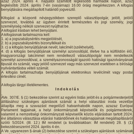
azaz 2024. április 4. napjától számított legkésőbb harmadik napon, azaz
legkésőbb 2024. április 7-én (vasárnap) 16.00 óráig megérkezzen. A kifogás
benyújtására megállapított határidő jogvesztő.
Kifogást a központi névjegyzékben szereplő választópolgár, jelölt, jelölő
szervezet, továbbá az ügyben érintett természetes és jogi személy, jogi
személyiség nélküli szervezet nyújthat be.
A kifogást írásban lehet benyújtani.
A kifogásnak tartalmaznia kell:
a) a jogszabálysértés megjelölését,
b) a jogszabálysértés bizonyítékait és
c) a kifogás benyújtójának nevét, lakcímét (székhelyét),
d) a kifogás benyújtójának személyi azonosítóját, illetve ha a külföldön élő,
magyarországi lakcímmel nem rendelkező választópolgár nem rendelkezik
személyi azonosítóval, a személyazonosságát igazoló hatósági igazolványának
típusát és számát, vagy jelölő szervezet vagy más szervezet esetében a bírósági
nyilvántartásba vételi számát.
A kifogás tartalmazhatja benyújtójának elektronikus levélcímét vagy postai
értesítési címét.
A kifogás tárgyi illetékmentes.
I n d o k o l á s
AVe. 307/E. § (1) bekezdése szerint az egyéni listás jelölt és a polgármesterjelölt
állításához szükséges ajánlások számát a helyi választási iroda vezetője
állapítja meg a szavazást megelőző hatvanhatodik napon, azazaz Európai
Parlament tagjainak, a helyi önkormányzati képviselők és polgármesterek,
valamint a nemzetiségi önkormányzati képviselők közös eljárásban tartott 2024.
évi általános választása eljárási határidőinek és határnapjainak megállapításáról
szóló 5/2024. (III. 12.) IM rendelet (a továbbiakban: IM rendelet) 28. § (1)
bekezdéseszerint 2024. április 4-én.
A Ve. ugyanezen §-ának (2) bekezdése szerint a szükséges ajánlások számának