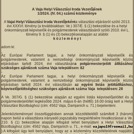
A Vaja Helyi Választási Iroda Vezetőjének
1/2024. (IV. 04.) számú közleménye
A
Vajai Helyi Választási Iroda Vezetőjeként
a választási eljárásról szóló 2013.
évi XXXVI. törvény (a továbbiakban: Ve.) 307/E. § (1) bekezdése és a helyi
önkormányzati képviselők és polgármesterek választásáról szóló 2010. évi L.
törvény 9. § (1) és (3) bekezdéseialapján az alábbi
k ö z l e m é n y t
adom ki:
Az Európai Parlament tagjai, a helyi önkormányzati képviselők és
polgármesterek, valamint a nemzetiségi önkormányzati képviselők közös
eljárásban tartott 2024. évi választásán
a polgármesterjelölt állításához
szükséges ajánlások száma Vaja településen: 82
Az Európai Parlament tagjai, a helyi önkormányzati képviselők és
polgármesterek, valamint a nemzetiségi önkormányzati képviselők közös
eljárásban tartott 2024. évi választásán
az egyéni listás jelöltállításhoz,
képviselőjelöltséghez szükséges ajánlások száma Vaja településen: 28
A Ve. 307/G. § (1) bekezdése alapján az egyéni listás képviselőjelöltet és a
polgármesterjelöltet legkésőbb 2024. május 6-án (hétfő) 16.00 óráig kell a Helyi
Választási Bizottsághoz (cím: 4562 Vaja, Damjanich u. 71.) bejelenteni.
Jelenközleménnyel összefüggésben annak közzétételétől számított 3 (három)
napon belül a választásra irányadó jogszabály megsértésére hivatkozással a Ve.
210. § (1) bekezdése alapján kifogást lehet benyújtani a Helyi Választási
Bizottsághoz (cím: 4562 Vaja, Damjanich u. 71., e-mail:
).A kifogást úgy kell benyújtani, hogy az a közlemény közzétételének napjától,