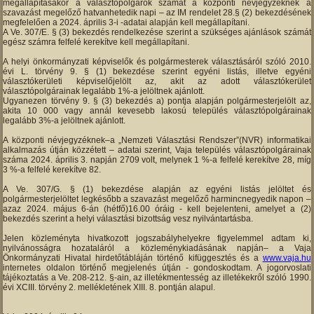
megállapításakor a választópolgárok számát a központi névjegyzéknek a
szavazást megelőző hatvanhetedik napi – az IM rendelet 28.§ (2) bekezdésének
megfelelően a 2024. április 3-i -adatai alapján kell megállapítani.
A Ve. 307/E. § (3) bekezdés rendelkezése szerint a szükséges ajánlások számát
egész számra felfelé kerekítve kell megállapítani.
A helyi önkormányzati képviselők és polgármesterek választásáról szóló 2010.
évi L. törvény 9. § (1) bekezdése szerint egyéni listás, illetve egyéni
választókerületi képviselőjelölt az, akit az adott választókerület
választópolgárainak legalább 1%-a jelöltnek ajánlott.
Ugyanezen törvény 9. § (3) bekezdés a) pontja alapján polgármesterjelölt az,
akita 10 000 vagy annál kevesebb lakosú település választópolgárainak
legalább 3%-a jelöltnek ajánlott.
A központi névjegyzéknek–a „Nemzeti Választási Rendszer”(NVR) informatikai
alkalmazás útján közzétett – adatai szerint, Vaja település választópolgárainak
száma 2024. április 3. napján 2709 volt, melynek 1 %-a felfelé kerekítve 28, míg
3 %-a felfelé kerekítve 82.
A Ve. 307/G. § (1) bekezdése alapján az egyéni listás jelöltet és
polgármesterjelöltet legkésőbb a szavazást megelőző harmincnegyedik napon –
azaz 2024. május 6-án (hétfő)16.00 óráig - kell bejelenteni, amelyet a (2)
bekezdés szerint a helyi választási bizottság vesz nyilvántartásba.
Jelen közleményta hivatkozott jogszabályhelyekre figyelemmel adtam ki,
nyilvánosságra hozataláról a közleménykiadásának napján– a Vaja
Önkormányzati Hivatal hirdetőtábláján történő kifüggesztés és a
www.vaja.hu
internetes oldalon történő megjelenés útján - gondoskodtam. A jogorvoslati
tájékoztatás a Ve. 208-212. §-ain, az illetékmentesség az illetékekről szóló 1990.
évi XCIII. törvény 2. mellékletének XIII. 8. pontján alapul.