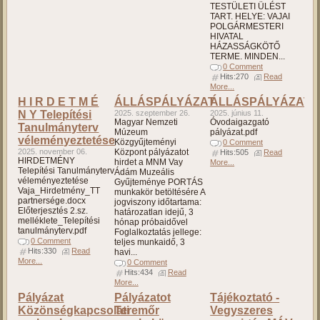
TESTÜLETI ÜLÉST
TART. HELYE: VAJAI
POLGÁRMESTERI
HIVATAL
HÁZASSÁGKÖTŐ
TERME. MINDEN...
0 Comment
Hits:270
Read
More...
H I R D E T M É
ÁLLÁSPÁLYÁZAT
ÁLLÁSPÁLYÁZAT
N Y Telepítési
2025. szeptember 26.
2025. június 11.
Magyar Nemzeti
Óvodaigazgató
Tanulmányterv
Múzeum
pályázat.pdf
véleményeztetése
Közgyűjteményi
0 Comment
2025. november 06.
Központ pályázatot
Hits:505
Read
HIRDETMÉNY
hirdet a MNM Vay
More...
Telepítési Tanulmányterv
Ádám Muzeális
véleményeztetése
Gyűjteménye PORTÁS
Vaja_Hirdetmény_TT
munkakör betöltésére A
partnersége.docx
jogviszony időtartama:
Előterjesztés 2.sz.
határozatlan idejű, 3
melléklete_Telepítési
hónap próbaidővel
tanulmányterv.pdf
Foglalkoztatás jellege:
0 Comment
teljes munkaidő, 3
Hits:330
Read
havi...
More...
0 Comment
Hits:434
Read
More...
Pályázat
Pályázatot
Tájékoztató -
Közönségkapcsolati
Teremőr
Vegyszeres