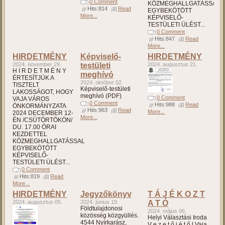
0 Comment
KÖZMEGHALLGATÁSSAL
Hits:814
Read
EGYBEKÖTÖTT
More...
KÉPVISELŐ-
TESTÜLETI ÜLÉST...
0 Comment
Hits:847
Read
More...
HIRDETMÉNY
Képviselő-
HIRDETMÉNY
2024. november 29.
testületi
2024. augusztus 21.
H I R D E T M É N Y
meghívó
ÉRTESÍTJÜK A
2024. október 02.
TISZTELT
Képviselő-testületi
LAKOSSÁGOT, HOGY
meghívó (PDF)
0 Comment
VAJA VÁROS
0 Comment
Hits:988
Read
ÖNKORMÁNYZATA
Hits:963
Read
More...
2024 DECEMBER 12-
More...
ÉN /CSÜTÖRTÖKÖN/
DU. 17.00 ÓRAI
KEZDETTEL
KÖZMEGHALLGATÁSSAL
EGYBEKÖTÖTT
KÉPVISELŐ-
TESTÜLETI ÜLÉST...
0 Comment
Hits:819
Read
More...
HIRDETMÉNY
Jegyzőkönyv
T Á J É K O Z T
2024. augusztus 05.
2024. június 19.
A T Ó
Földtulajdonosi
2024. május 06.
közösség közgyüllés.
Helyi Választási Iroda
4544 Nyírkarász,
V e z e t ő j é t ő l Vaja,