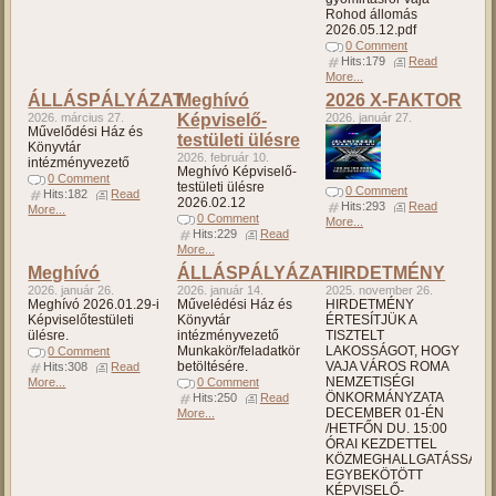
Rohod állomás
2026.05.12.pdf
0 Comment
Hits:179
Read
More...
ÁLLÁSPÁLYÁZAT
Meghívó
2026 X-FAKTOR
2026. március 27.
Képviselő-
2026. január 27.
Művelődési Ház és
testületi ülésre
Könyvtár
2026. február 10.
intézményvezető
Meghívó Képviselő-
0 Comment
testületi ülésre
0 Comment
Hits:182
Read
2026.02.12
Hits:293
Read
More...
0 Comment
More...
Hits:229
Read
More...
Meghívó
ÁLLÁSPÁLYÁZAT
HIRDETMÉNY
2026. január 26.
2026. január 14.
2025. november 26.
Meghívó 2026.01.29-i
Művelédési Ház és
HIRDETMÉNY
Képviselőtestületi
Könyvtár
ÉRTESÍTJÜK A
ülésre.
intézményvezető
TISZTELT
Munkakör/feladatkör
LAKOSSÁGOT, HOGY
0 Comment
betöltésére.
VAJA VÁROS ROMA
Hits:308
Read
NEMZETISÉGI
More...
0 Comment
ÖNKORMÁNYZATA
Hits:250
Read
DECEMBER 01-ÉN
More...
/HETFŐN DU. 15:00
ÓRAI KEZDETTEL
KÖZMEGHALLGATÁSSAL
EGYBEKÖTÖTT
KÉPVISELŐ-