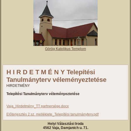
Görög Katolikus Templom
H I R D E T M É N Y Telepítési
Tanulmányterv véleményeztetése
HIRDETMÉNY
T
elepítési
T
anulmányterv
véleményeztetése
Vaja_Hirdetmény_TT partnersége.docx
Előterjesztés 2.sz. melléklete_Telepítési tanulmányterv.pdf
Helyi Választási Iroda
4562 Vaja, Damjanich u. 71.