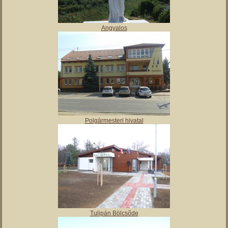
Angyalos
Polgármesteri hivatal
Tulipán Bölcsőde