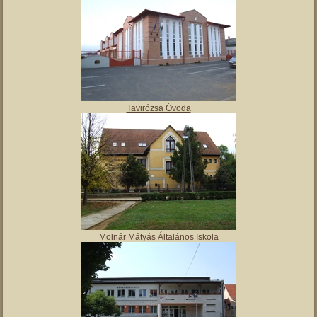
Tavirózsa Óvoda
Molnár Mátyás Általános Iskola