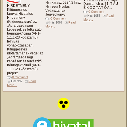
Nyírkarász 0234/2 hrsz
Damjanich u. 71. T Á J
HIRDETMÉNY
Nyírségi Nyulas
É K O Z T A T Ó A...
Kifüggesztés
Vadásztanya
0 Comment
tárgya: Hivatalos
Jegyzőkönyv
Hits:1056
Read
Hirdetmény
0 Comment
More...
(Kifüggesztésre) az
Hits:1067
Read
„Agrárgazdasági
More...
képzések és felkészítő
tréningek” című (VP1-
1.1.1-23 kódszámú)
felhívás
vonatkozásában.
Kifüggesztés
időtartamának vége: az
„Agrárgazdasági
képzések és felkészítő
tréningek” című (VP1-
1.1.1-23 kódszámú)
projekt...
0 Comment
Hits:992
Read
More...