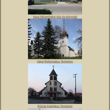
Vajai Művelődési ház és könyvtár
Vajai Református Templom
Római Katolikus Templom