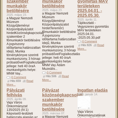
szakember
munkakör
gyomirtás MÁV
munkakör
betöltésére
területeken
betöltésére
2025. május 23.
2025.04.01. -
a Magyar Nemzeti
2025. május 23.
2025.05.30.
Múzeum
a Magyar Nemzeti
2025. április 11.
Közgyűjteményi
Múzeum
Tájékoztató -
Központpályázatot
Közgyűjteményi
Vegyszeres gyomirtás
hirdetTeremőr1
Központpályázatot
MÁV területeken
főmunkakör betöltésére
hirdetKözönségkapcsolati
2025.04.01.
A jogviszony
szakember 2
-2025.05.30.pdf
időtartama:határozatlan
főmunkakör betöltésére
0 Comment
idejű, Munka
A jogviszony
Hits:826
Read
törvénykönyve szerinti
időtartama:határozatlan
More...
munkaviszony, 3 hónap
idejű, Munka
próbaidővelFoglalkoztatás
törvénykönyve szerinti
jellege: heti 40 óraA
munkaviszony, 3 hónap
munkavégzés helye:
próbaidővelFoglalkoztatás
MNM Vay Ádám
jellege: heti 40 óraA
Muzeális...
munkavégzés helye:
0 Comment
MNM Vay...
Hits:506
Read
0 Comment
More...
Hits:659
Read
More...
Pályázati
Pályázat
Ingatlan eladás
felhívás
közönségkapcsolati
2025. január 14.
2025. április 09.
szakember
Vaja Város
munkakör
Önkormányzat
betöltésére
135/2025 (IV.1)
Vaja Város
Képviselő-testületi
2025. március 07.
Önkormányzatának
a Magyar Nemzeti
határozata alapján az