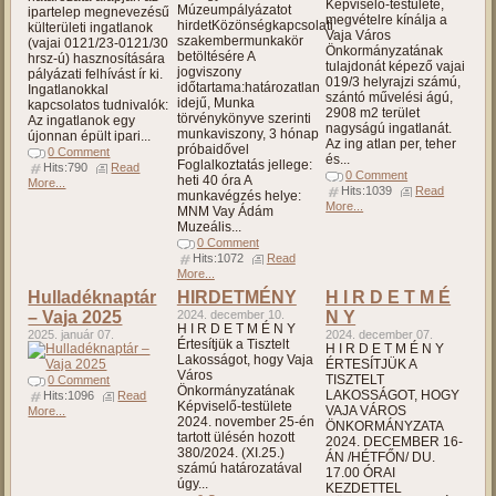
Képviselő-testülete,
Múzeumpályázatot
ipartelep megnevezésű
megvételre kínálja a
hirdetKözönségkapcsolati
külterületi ingatlanok
Vaja Város
szakembermunkakör
(vajai 0121/23-0121/30
Önkormányzatának
betöltésére A
hrsz-ú) hasznosítására
tulajdonát képező vajai
jogviszony
pályázati felhívást ír ki.
019/3 helyrajzi számú,
időtartama:határozatlan
Ingatlanokkal
szántó művelési ágú,
idejű, Munka
kapcsolatos tudnivalók:
2908 m2 terület
törvénykönyve szerinti
Az ingatlanok egy
nagyságú ingatlanát.
munkaviszony, 3 hónap
újonnan épült ipari...
Az ing atlan per, teher
próbaidővel
0 Comment
és...
Foglalkoztatás jellege:
Hits:790
Read
0 Comment
heti 40 óra A
More...
Hits:1039
Read
munkavégzés helye:
More...
MNM Vay Ádám
Muzeális...
0 Comment
Hits:1072
Read
More...
Hulladéknaptár
HIRDETMÉNY
H I R D E T M É
– Vaja 2025
2024. december 10.
N Y
H I R D E T M É N Y
2025. január 07.
2024. december 07.
Értesítjük a Tisztelt
H I R D E T M É N Y
Lakosságot, hogy Vaja
ÉRTESÍTJÜK A
Város
TISZTELT
0 Comment
Önkormányzatának
LAKOSSÁGOT, HOGY
Hits:1096
Read
Képviselő-testülete
VAJA VÁROS
More...
2024. november 25-én
ÖNKORMÁNYZATA
tartott ülésén hozott
2024. DECEMBER 16-
380/2024. (XI.25.)
ÁN /HÉTFŐN/ DU.
számú határozatával
17.00 ÓRAI
úgy...
KEZDETTEL