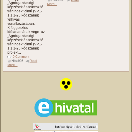
„Agrárgazdasági
More...
képzések és felkészítő
tréningek” című (VP1-
1.1.1-23 kódszámú)
felhívás
vonatkozásában.
Kifüggesztés
időtartamának vége: az
„Agrárgazdasági
képzések és felkészítő
tréningek” című (VP1-
1.1.1-23 kódszámú)
projekt...
0 Comment
Hits:993
Read
More...