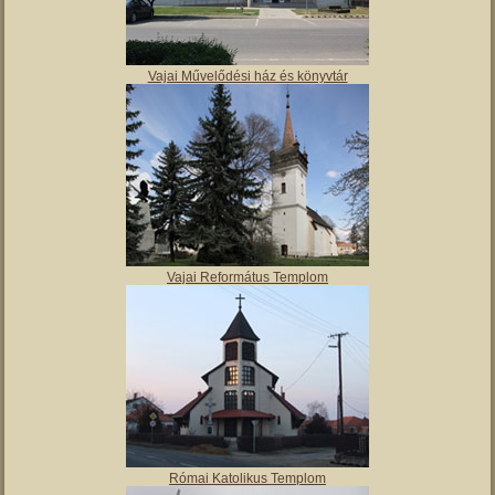
Vajai Művelődési ház és könyvtár
Vajai Református Templom
Római Katolikus Templom