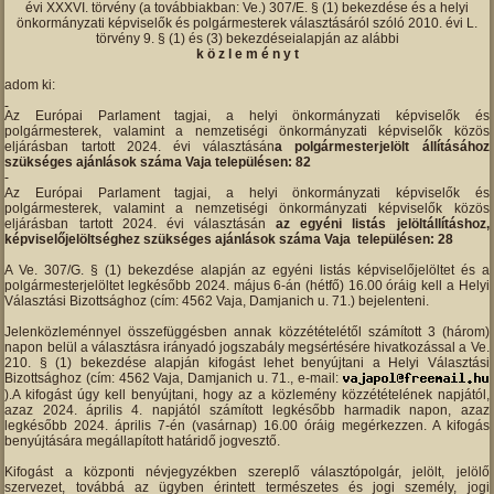
évi XXXVI. törvény (a továbbiakban: Ve.) 307/E. § (1) bekezdése és a helyi
önkormányzati képviselők és polgármesterek választásáról szóló 2010. évi L.
törvény 9. § (1) és (3) bekezdéseialapján az alábbi
k ö z l e m é n y t
adom ki:
Az Európai Parlament tagjai, a helyi önkormányzati képviselők és
polgármesterek, valamint a nemzetiségi önkormányzati képviselők közös
eljárásban tartott 2024. évi választásán
a polgármesterjelölt állításához
szükséges ajánlások száma Vaja településen: 82
Az Európai Parlament tagjai, a helyi önkormányzati képviselők és
polgármesterek, valamint a nemzetiségi önkormányzati képviselők közös
eljárásban tartott 2024. évi választásán
az egyéni listás jelöltállításhoz,
képviselőjelöltséghez szükséges ajánlások száma Vaja településen: 28
A Ve. 307/G. § (1) bekezdése alapján az egyéni listás képviselőjelöltet és a
polgármesterjelöltet legkésőbb 2024. május 6-án (hétfő) 16.00 óráig kell a Helyi
Választási Bizottsághoz (cím: 4562 Vaja, Damjanich u. 71.) bejelenteni.
Jelenközleménnyel összefüggésben annak közzétételétől számított 3 (három)
napon belül a választásra irányadó jogszabály megsértésére hivatkozással a Ve.
210. § (1) bekezdése alapján kifogást lehet benyújtani a Helyi Választási
Bizottsághoz (cím: 4562 Vaja, Damjanich u. 71., e-mail:
).A kifogást úgy kell benyújtani, hogy az a közlemény közzétételének napjától,
azaz 2024. április 4. napjától számított legkésőbb harmadik napon, azaz
legkésőbb 2024. április 7-én (vasárnap) 16.00 óráig megérkezzen. A kifogás
benyújtására megállapított határidő jogvesztő.
Kifogást a központi névjegyzékben szereplő választópolgár, jelölt, jelölő
szervezet, továbbá az ügyben érintett természetes és jogi személy, jogi