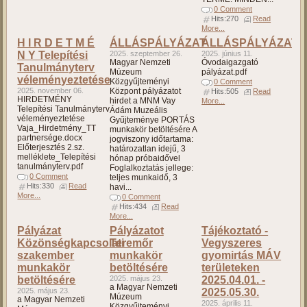
0 Comment
Hits:270
Read
More...
H I R D E T M É
ÁLLÁSPÁLYÁZAT
ÁLLÁSPÁLYÁZAT
N Y Telepítési
2025. szeptember 26.
2025. június 11.
Magyar Nemzeti
Óvodaigazgató
Tanulmányterv
Múzeum
pályázat.pdf
véleményeztetése
Közgyűjteményi
0 Comment
2025. november 06.
Központ pályázatot
Hits:505
Read
HIRDETMÉNY
hirdet a MNM Vay
More...
Telepítési Tanulmányterv
Ádám Muzeális
véleményeztetése
Gyűjteménye PORTÁS
Vaja_Hirdetmény_TT
munkakör betöltésére A
partnersége.docx
jogviszony időtartama:
Előterjesztés 2.sz.
határozatlan idejű, 3
melléklete_Telepítési
hónap próbaidővel
tanulmányterv.pdf
Foglalkoztatás jellege:
0 Comment
teljes munkaidő, 3
Hits:330
Read
havi...
More...
0 Comment
Hits:434
Read
More...
Pályázat
Pályázatot
Tájékoztató -
Közönségkapcsolati
Teremőr
Vegyszeres
szakember
munkakör
gyomirtás MÁV
munkakör
betöltésére
területeken
betöltésére
2025. május 23.
2025.04.01. -
a Magyar Nemzeti
2025. május 23.
2025.05.30.
Múzeum
a Magyar Nemzeti
2025. április 11.
Közgyűjteményi