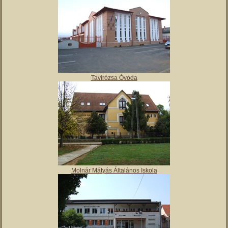
Tavirózsa Óvoda
Molnár Mátyás Általános Iskola