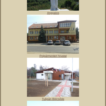
Angyalos
Polgármesteri hivatal
Tulipán Bölcsőde