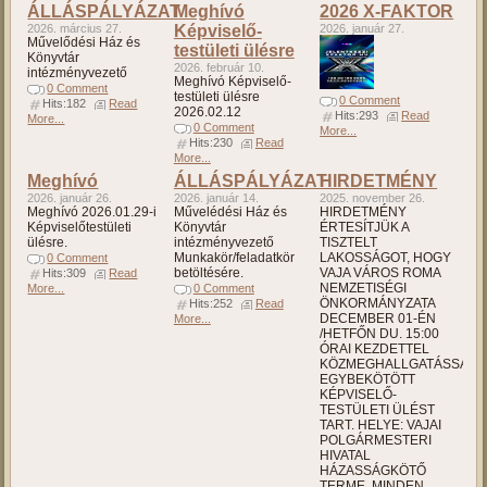
ÁLLÁSPÁLYÁZAT
Meghívó
2026 X-FAKTOR
2026. március 27.
Képviselő-
2026. január 27.
Művelődési Ház és
testületi ülésre
Könyvtár
2026. február 10.
intézményvezető
Meghívó Képviselő-
0 Comment
testületi ülésre
0 Comment
Hits:182
Read
2026.02.12
Hits:293
Read
More...
0 Comment
More...
Hits:230
Read
More...
Meghívó
ÁLLÁSPÁLYÁZAT
HIRDETMÉNY
2026. január 26.
2026. január 14.
2025. november 26.
Meghívó 2026.01.29-i
Művelédési Ház és
HIRDETMÉNY
Képviselőtestületi
Könyvtár
ÉRTESÍTJÜK A
ülésre.
intézményvezető
TISZTELT
Munkakör/feladatkör
LAKOSSÁGOT, HOGY
0 Comment
betöltésére.
VAJA VÁROS ROMA
Hits:309
Read
NEMZETISÉGI
More...
0 Comment
ÖNKORMÁNYZATA
Hits:252
Read
DECEMBER 01-ÉN
More...
/HETFŐN DU. 15:00
ÓRAI KEZDETTEL
KÖZMEGHALLGATÁSSAL
EGYBEKÖTÖTT
KÉPVISELŐ-
TESTÜLETI ÜLÉST
TART. HELYE: VAJAI
POLGÁRMESTERI
HIVATAL
HÁZASSÁGKÖTŐ
TERME. MINDEN...