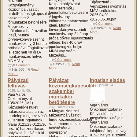
Múzeum
Tájékoztató -
Központpályázatot
Közgyűjteményi
Vegyszeres gyomirtás
hirdetTeremőr1
Központpályázatot
MÁV területeken
főmunkakör betöltésére
hirdetKözönségkapcsolati
2025.04.01.
A jogviszony
szakember 2
-2025.05.30.pdf
időtartama:határozatlan
főmunkakör betöltésére
0 Comment
idejű, Munka
A jogviszony
Hits:826
Read
törvénykönyve szerinti
időtartama:határozatlan
More...
munkaviszony, 3 hónap
idejű, Munka
próbaidővelFoglalkoztatás
törvénykönyve szerinti
jellege: heti 40 óraA
munkaviszony, 3 hónap
munkavégzés helye:
próbaidővelFoglalkoztatás
MNM Vay Ádám
jellege: heti 40 óraA
Muzeális...
munkavégzés helye:
0 Comment
MNM Vay...
Hits:506
Read
0 Comment
More...
Hits:660
Read
More...
Pályázati
Pályázat
Ingatlan eladás
felhívás
közönségkapcsolati
2025. január 14.
2025. április 09.
szakember
Vaja Város
munkakör
Önkormányzat
betöltésére
135/2025 (IV.1)
Vaja Város
Képviselő-testületi
2025. március 07.
Önkormányzatának
a Magyar Nemzeti
határozata alapján az
Képviselő-testülete,
Múzeumpályázatot
ipartelep megnevezésű
megvételre kínálja a
hirdetKözönségkapcsolati
külterületi ingatlanok
Vaja Város
szakembermunkakör
(vajai 0121/23-0121/30
Önkormányzatának
betöltésére A
hrsz-ú) hasznosítására
tulajdonát képező vajai
jogviszony
pályázati felhívást ír ki.
019/3 helyrajzi számú,
időtartama:határozatlan