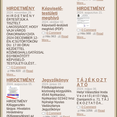
More...
HIRDETMÉNY
Képviselő-
HIRDETMÉNY
2024. november 29.
testületi
2024. augusztus 21.
H I R D E T M É N Y
meghívó
ÉRTESÍTJÜK A
2024. október 02.
TISZTELT
Képviselő-testületi
LAKOSSÁGOT, HOGY
meghívó (PDF)
0 Comment
VAJA VÁROS
0 Comment
Hits:988
Read
ÖNKORMÁNYZATA
Hits:963
Read
More...
2024 DECEMBER 12-
More...
ÉN /CSÜTÖRTÖKÖN/
DU. 17.00 ÓRAI
KEZDETTEL
KÖZMEGHALLGATÁSSAL
EGYBEKÖTÖTT
KÉPVISELŐ-
TESTÜLETI ÜLÉST...
0 Comment
Hits:820
Read
More...
HIRDETMÉNY
Jegyzőkönyv
T Á J É K O Z T
2024. augusztus 05.
2024. június 19.
A T Ó
Földtulajdonosi
2024. május 06.
közösség közgyüllés.
Helyi Választási Iroda
4544 Nyírkarász,
V e z e t ő j é t ő l Vaja,
Nyírkarász 0234/2 hrsz
Damjanich u. 71. T Á J
HIRDETMÉNY
Nyírségi Nyulas
É K O Z T A T Ó A...
Kifüggesztés
Vadásztanya
0 Comment
tárgya: Hivatalos
Jegyzőkönyv
Hits:1056
Read
Hirdetmény
0 Comment
More...
(Kifüggesztésre) az
Hits:1067
Read