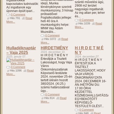
Ingatlanokkal
szántó művelési ágú,
idejű, Munka
kapcsolatos tudnivalók:
2908 m2 terület
törvénykönyve szerinti
Az ingatlanok egy
nagyságú ingatlanát.
munkaviszony, 3 hónap
újonnan épült ipari...
Az ing atlan per, teher
próbaidővel
0 Comment
és...
Foglalkoztatás jellege:
Hits:791
Read
0 Comment
heti 40 óra A
More...
Hits:1039
Read
munkavégzés helye:
More...
MNM Vay Ádám
Muzeális...
0 Comment
Hits:1072
Read
More...
Hulladéknaptár
HIRDETMÉNY
H I R D E T M É
– Vaja 2025
2024. december 10.
N Y
H I R D E T M É N Y
2025. január 07.
2024. december 07.
Értesítjük a Tisztelt
H I R D E T M É N Y
Lakosságot, hogy Vaja
ÉRTESÍTJÜK A
Város
TISZTELT
0 Comment
Önkormányzatának
LAKOSSÁGOT, HOGY
Hits:1096
Read
Képviselő-testülete
VAJA VÁROS
More...
2024. november 25-én
ÖNKORMÁNYZATA
tartott ülésén hozott
2024. DECEMBER 16-
380/2024. (XI.25.)
ÁN /HÉTFŐN/ DU.
számú határozatával
17.00 ÓRAI
úgy...
KEZDETTEL
0 Comment
KÖZMEGHALLGATÁSSAL
Hits:814
Read
EGYBEKÖTÖTT
More...
KÉPVISELŐ-
TESTÜLETI ÜLÉST...
0 Comment
Hits:848
Read