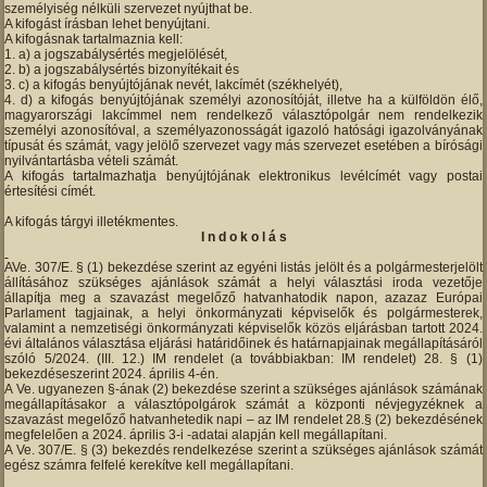
személyiség nélküli szervezet nyújthat be.
A kifogást írásban lehet benyújtani.
A kifogásnak tartalmaznia kell:
a) a jogszabálysértés megjelölését,
b) a jogszabálysértés bizonyítékait és
c) a kifogás benyújtójának nevét, lakcímét (székhelyét),
d) a kifogás benyújtójának személyi azonosítóját, illetve ha a külföldön élő,
magyarországi lakcímmel nem rendelkező választópolgár nem rendelkezik
személyi azonosítóval, a személyazonosságát igazoló hatósági igazolványának
típusát és számát, vagy jelölő szervezet vagy más szervezet esetében a bírósági
nyilvántartásba vételi számát.
A kifogás tartalmazhatja benyújtójának elektronikus levélcímét vagy postai
értesítési címét.
A kifogás tárgyi illetékmentes.
I n d o k o l á s
AVe. 307/E. § (1) bekezdése szerint az egyéni listás jelölt és a polgármesterjelölt
állításához szükséges ajánlások számát a helyi választási iroda vezetője
állapítja meg a szavazást megelőző hatvanhatodik napon, azazaz Európai
Parlament tagjainak, a helyi önkormányzati képviselők és polgármesterek,
valamint a nemzetiségi önkormányzati képviselők közös eljárásban tartott 2024.
évi általános választása eljárási határidőinek és határnapjainak megállapításáról
szóló 5/2024. (III. 12.) IM rendelet (a továbbiakban: IM rendelet) 28. § (1)
bekezdéseszerint 2024. április 4-én.
A Ve. ugyanezen §-ának (2) bekezdése szerint a szükséges ajánlások számának
megállapításakor a választópolgárok számát a központi névjegyzéknek a
szavazást megelőző hatvanhetedik napi – az IM rendelet 28.§ (2) bekezdésének
megfelelően a 2024. április 3-i -adatai alapján kell megállapítani.
A Ve. 307/E. § (3) bekezdés rendelkezése szerint a szükséges ajánlások számát
egész számra felfelé kerekítve kell megállapítani.