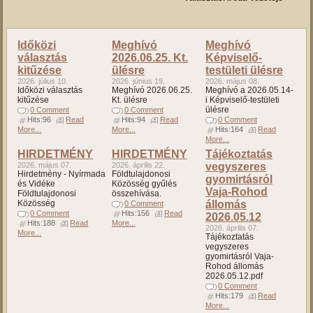
Időközi
Meghívó
Meghívó
választás
2026.06.25. Kt.
Képviselő-
kitűzése
ülésre
testületi ülésre
2026. július 10.
2026. június 19.
2026. május 08.
Időközi választás
Meghívó 2026.06.25.
Meghívó a 2026.05.14-
kitűzése
Kt. ülésre
i Képviselő-testületi
ülésre
0 Comment
0 Comment
Hits:96
Read
Hits:94
Read
0 Comment
More...
More...
Hits:164
Read
More...
HIRDETMÉNY
HIRDETMÉNY
Tájékoztatás
2026. május 07.
2026. április 22.
vegyszeres
Hirdetmény - Nyírmada
Földtulajdonosi
gyomirtásról
és Vidéke
Közösség gyűlés
Vaja-Rohod
Földtulajdonosi
összehívása.
Közösség
állomás
0 Comment
0 Comment
Hits:156
Read
2026.05.12
Hits:188
Read
More...
2026. április 07.
More...
Tájékoztatás
vegyszeres
gyomirtásról Vaja-
Rohod állomás
2026.05.12.pdf
0 Comment
Hits:179
Read
More...