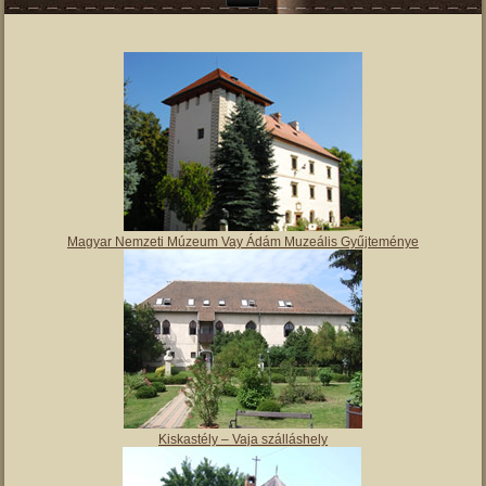
Magyar Nemzeti Múzeum Vay Ádám Muzeális Gyűjteménye
Kiskastély – Vaja szálláshely