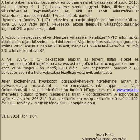
A helyi önkormányzati képviselők és polgármesterek választásáról szóló 2010.
évi L. törvény 9. § (1) bekezdése szerint egyéni listás, illetve egyéni
választókerületi képviselőjelölt az, akit az adott választókerület
választópolgárainak legalább 1%-a jelöltnek ajánlott.
Ugyanezen törvény 9. § (3) bekezdés a) pontja alapján polgármesterjelölt az,
akita 10 000 vagy annál kevesebb lakosú település választópolgárainak
legalább 3%-a jelöltnek ajánlott.
A központi névjegyzéknek–a „Nemzeti Választási Rendszer”(NVR) informatikai
alkalmazás útján közzétett – adatai szerint, Vaja település választópolgárainak
száma 2024. április 3. napján 2709 volt, melynek 1 %-a felfelé kerekítve 28, míg
3 %-a felfelé kerekítve 82.
A Ve. 307/G. § (1) bekezdése alapján az egyéni listás jelöltet és
polgármesterjelöltet legkésőbb a szavazást megelőző harmincnegyedik napon –
azaz 2024. május 6-án (hétfő)16.00 óráig - kell bejelenteni, amelyet a (2)
bekezdés szerint a helyi választási bizottság vesz nyilvántartásba.
Jelen közleményta hivatkozott jogszabályhelyekre figyelemmel adtam ki,
nyilvánosságra hozataláról a közleménykiadásának napján– a Vaja
Önkormányzati Hivatal hirdetőtábláján történő kifüggesztés és a
www.vaja.hu
internetes oldalon történő megjelenés útján - gondoskodtam. A jogorvoslati
tájékoztatás a Ve. 208-212. §-ain, az illetékmentesség az illetékekről szóló 1990.
évi XCIII. törvény 2. mellékletének XIII. 8. pontján alapul.
Vaja, 2024. április 04.
Tisza Erika
Választási Iroda Vezetője