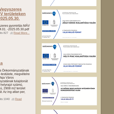
 Vegyszeres
V területeken
2025.05.30.
yszeres gyomirtás MÁV
4.01. -2025.05.30.pdf
its:827
Read More...
ás
os Önkormányzatának
-testülete, megvételre
 Vaja Város
yzatának tulajdonát
 helyrajzi számú,
ú, 2908 m2 terület
. Az ing atlan per,
its:1040
Read