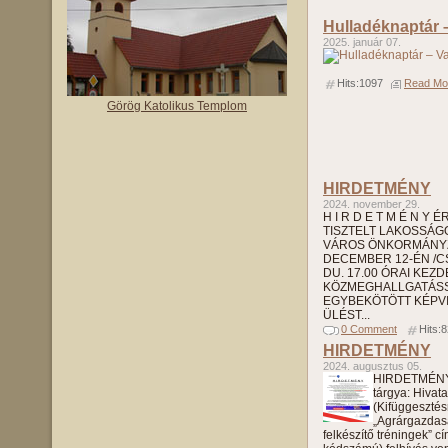
Hulladéknaptár 
2025. január 07.
Hits:1097
Read Mor
Görög Katolikus Templom
HIRDETMÉNY
2024. november 29.
H I R D E T M É N Y 
TISZTELT LAKOSSÁGO
VÁROS ÖNKORMÁNYZ
DECEMBER 12-ÉN /
DU. 17.00 ÓRAI KEZ
KÖZMEGHALLGATÁS
EGYBEKÖTÖTT KÉPVI
ÜLÉST...
0 Comment
Hits:
HIRDETMÉNY
2024. augusztus 05.
HIRDETMÉNY 
tárgya: Hivat
(Kifüggesztés
„Agrárgazdas
felkészítő tréningek” c