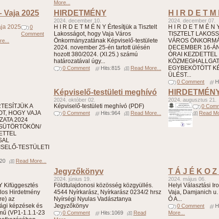
More...
– Vaja 2025
HIRDETMÉNY
H I R D E T M
2024. december 10.
2024. december 07.
H I R D E T M É N Y Értesítjük a Tisztelt
H I R D E T M É N
0
Lakosságot, hogy Vaja Város
TISZTELT LAKOS
Comment
Önkormányzatának Képviselő-testülete
VÁROS ÖNKORMÁN
e...
2024. november 25-én tartott ülésén
DECEMBER 16-ÁN 
hozott 380/2024. (XI.25.) számú
ÓRAI KEZDETTEL
határozatával úgy...
KÖZMEGHALLGA
EGYBEKÖTÖTT KÉ
0 Comment
Hits:815
Read More...
ÜLÉST...
0 Comment
H
Képviselő-testületi meghívó
HIRDETMÉN
2024. október 02.
2024. augusztus 21.
ÉRTESÍTJÜK A
Képviselő-testületi meghívó (PDF)
0 Com
T, HOGY VAJA
0 Comment
Hits:964
Read More...
Read Mo
ATA 2024
CSÜTÖRTÖKÖN/
DETTEL
SAL
SELŐ-TESTÜLETI
820
Read More...
Jegyzőkönyv
T Á J É K O Z
2024. június 19.
2024. május 06.
Kifüggesztés
Földtulajdonosi közösség közgyüllés.
Helyi Választási Irod
alos Hirdetmény
4544 Nyírkarász, Nyírkarász 0234/2 hrsz
Vaja, Damjanich u. 
re) az
Nyírségi Nyulas Vadásztanya
Ó A...
ági képzések és
Jegyzőkönyv
0 Comment
H
ímű (VP1-1.1.1-23
0 Comment
Hits:1069
Read
More...