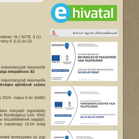
iakban: Ve.) 307/E. § (1)
ény 9. § (1) és (3)
i önkormányzati képviselők
Vaja településen: 82
i önkormányzati képviselők
 szükséges ajánlások száma
bb 2024. május 6-án (hétfő)
ásra irányadó jogszabály
si Bizottsághoz (cím: 4562
ny közzétételének napjától,
én (vasárnap) 16.00 óráig
intett természetes és jogi