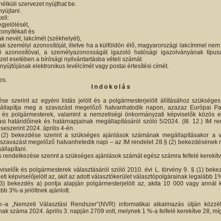
nélküli szervezet nyújthat be.
nyújtani.
ell:
gjelölését,
zonyítékait és
ak nevét, lakcímét (székhelyét),
nak személyi azonosítóját, illetve ha a külföldön élő, magyarországi lakcímmel ne
 azonosítóval, a személyazonosságát igazoló hatósági igazolványának típus
et esetében a bírósági nyilvántartásba vételi számát.
nyújtójának elektronikus levélcímét vagy postai értesítési címét.
es.
I n d o k o l á s
se szerint az egyéni listás jelölt és a polgármesterjelölt állításához szüksége
e állapítja meg a szavazást megelőző hatvanhatodik napon, azazaz Európai Par
 és polgármesterek, valamint a nemzetiségi önkormányzati képviselők közös elj
ási határidőinek és határnapjainak megállapításáról szóló 5/2024. (III. 12.) IM r
seszerint 2024. április 4-én.
(2) bekezdése szerint a szükséges ajánlások számának megállapításakor a v
szavazást megelőző hatvanhetedik napi – az IM rendelet 28.§ (2) bekezdésének m
állapítani.
s rendelkezése szerint a szükséges ajánlások számát egész számra felfelé kerekítve
iselők és polgármesterek választásáról szóló 2010. évi L. törvény 9. § (1) bekez
leti képviselőjelölt az, akit az adott választókerület választópolgárainak legalább 1%
3) bekezdés a) pontja alapján polgármesterjelölt az, akita 10 000 vagy annál 
bb 3%-a jelöltnek ajánlott.
–a „Nemzeti Választási Rendszer”(NVR) informatikai alkalmazás útján közzéte
ak száma 2024. április 3. napján 2709 volt, melynek 1 %-a felfelé kerekítve 28, míg