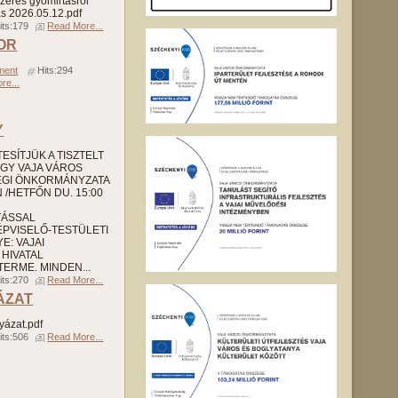
zeres gyomirtásról
s 2026.05.12.pdf
its:179
Read More...
TOR
ment
Hits:294
re...
Y
SÍTJÜK A TISZTELT
GY VAJA VÁROS
ÉGI ÖNKORMÁNYZATA
/HETFŐN DU. 15:00
TÁSSAL
PVISELŐ-TESTÜLETI
E: VAJAI
HIVATAL
ERME. MINDEN...
its:270
Read More...
ÁZAT
yázat.pdf
its:506
Read More...