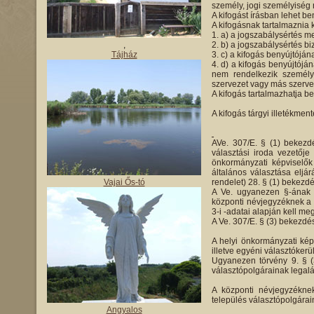
személy, jogi személyiség 
A kifogást írásban lehet be
A kifogásnak tartalmaznia k
a) a jogszabálysértés me
,
b) a jogszabálysértés bi
Tájház
c) a kifogás benyújtóján
d) a kifogás benyújtójá
nem rendelkezik személyi
szervezet vagy más szervez
A kifogás tartalmazhatja be
A kifogás tárgyi illetékment
AVe. 307/E. § (1) bekezdé
választási iroda vezetőj
önkormányzati képviselők
általános választása eljár
Vajai Ős-tó
rendelet) 28. § (1) bekezdé
A Ve. ugyanezen §-ának 
központi névjegyzéknek a 
3-i -adatai alapján kell meg
A Ve. 307/E. § (3) bekezdé
A helyi önkormányzati képv
illetve egyéni választókerü
Ugyanezen törvény 9. § (
választópolgárainak legalá
A központi névjegyzéknek
település választópolgárain
Angyalos