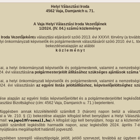
Helyi Választási Iroda
4562 Vaja, Damjanich u. 71.
A Vaja Helyi Választási Iroda Vezetőjének
1/2024. (IV. 04.) számú közleménye
i Iroda Vezetőjeként
a választási eljárásról szóló 2013. évi XXXVI. törvény (a tovább
yi önkormányzati képviselők és polgármesterek választásáról szóló 2010. évi L. törv
bekezdéseialapján az alábbi
k ö z l e m é n y t
ai, a helyi önkormányzati képviselők és polgármesterek, valamint a nemzetiség
24. évi választásán
a polgármesterjelölt állításához szükséges ajánlások száma 
ai, a helyi önkormányzati képviselők és polgármesterek, valamint a nemzetiség
2024. évi választásán
az egyéni listás jelöltállításhoz, képviselőjelöltséghez
se alapján az egyéni listás képviselőjelöltet és a polgármesterjelöltet legkéső
lasztási Bizottsághoz (cím: 4562 Vaja, Damjanich u. 71.) bejelenteni.
függésben annak közzétételétől számított 3 (három) napon belül a választ
l a Ve. 210. § (1) bekezdése alapján kifogást lehet benyújtani a Helyi Választá
-mail:
).A kifogást úgy kell benyújtani, hogy az a közlemé
pjától számított legkésőbb harmadik napon, azaz legkésőbb 2024. április 7-
yújtására megállapított határidő jogvesztő.
gyzékben szereplő választópolgár, jelölt, jelölő szervezet, továbbá az ügyben ér