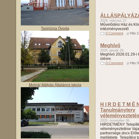
ÁLLÁSPÁLYÁZ
2026. március 27.
Művelődési Ház és Kö
Tavirózsa Óvoda
intézményvezető
0 Comment
Hits:
Meghívó
2026. január 26.
Meghívó 2026.01.29-i K
ülésre.
0 Comment
Hits:
Molnár Mátyás Általános Iskola
H I R D E T M É N
Tanulmányterv
véleményezteté
2025. november 06.
HIRDETMÉNY Telepítés
véleményeztetése Vaj
partnersége.docx Előte
melléklete_Telepítési 