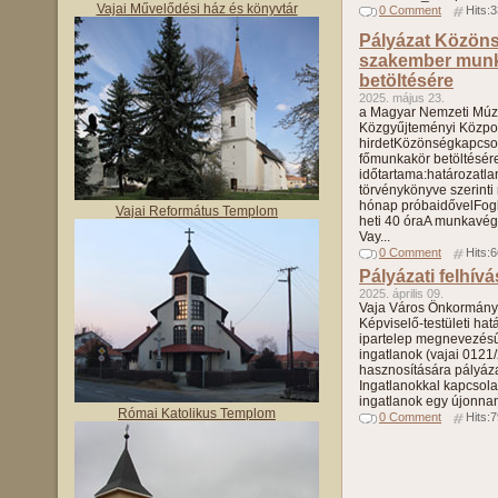
Vajai Művelődési ház és könyvtár
0 Comment
Hits:
Pályázat Közöns
szakember mun
betöltésére
2025. május 23.
a Magyar Nemzeti Mú
Közgyűjteményi Közpo
hirdetKözönségkapcsol
főmunkakör betöltésére
időtartama:határozatla
törvénykönyve szerinti
hónap próbaidővelFogla
Vajai Református Templom
heti 40 óraA munkavé
Vay...
0 Comment
Hits:
Pályázati felhívá
2025. április 09.
Vaja Város Önkormányz
Képviselő-testületi hat
ipartelep megnevezésű 
ingatlanok (vajai 0121
hasznosítására pályázati
Ingatlanokkal kapcsola
ingatlanok egy újonnan 
Római Katolikus Templom
0 Comment
Hits: