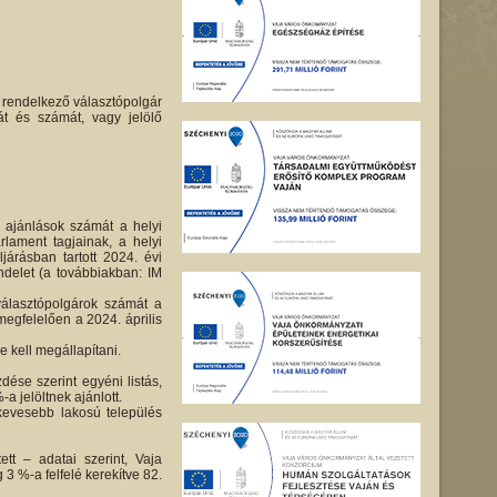
m rendelkező választópolgár
át és számát, vagy jelölő
s ajánlások számát a helyi
lament tagjainak, a helyi
árásban tartott 2024. évi
endelet (a továbbiakban: IM
álasztópolgárok számát a
egfelelően a 2024. április
 kell megállapítani.
dése szerint egyéni listás,
-a jelöltnek ajánlott.
kevesebb lakosú település
tt – adatai szerint, Vaja
 3 %-a felfelé kerekítve 82.