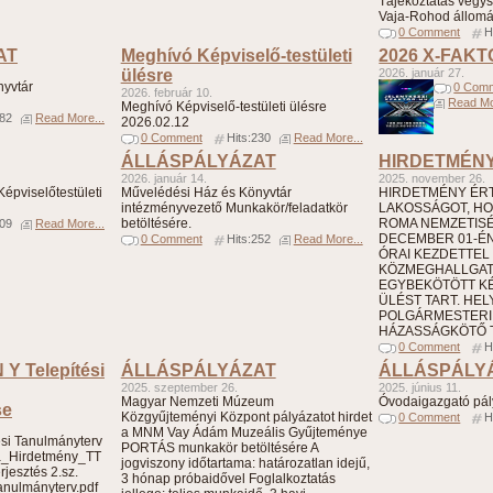
Tájékoztatás vegys
Vaja-Rohod állomá
0 Comment
H
AT
Meghívó Képviselő-testületi
2026 X-FAK
ülésre
2026. január 27.
nyvtár
0 Com
2026. február 10.
Read Mo
Meghívó Képviselő-testületi ülésre
182
Read More...
2026.02.12
0 Comment
Hits:230
Read More...
ÁLLÁSPÁLYÁZAT
HIRDETMÉN
2026. január 14.
2025. november 26.
épviselőtestületi
Művelédési Ház és Könyvtár
HIRDETMÉNY ÉRTE
intézményvezető Munkakör/feladatkör
LAKOSSÁGOT, HO
betöltésére.
ROMA NEMZETIS
309
Read More...
DECEMBER 01-ÉN 
0 Comment
Hits:252
Read More...
ÓRAI KEZDETTEL
KÖZMEGHALLGA
EGYBEKÖTÖTT KÉ
ÜLÉST TART. HELY
POLGÁRMESTERI 
HÁZASSÁGKÖTŐ T
0 Comment
H
 Y Telepítési
ÁLLÁSPÁLYÁZAT
ÁLLÁSPÁLY
2025. szeptember 26.
2025. június 11.
Magyar Nemzeti Múzeum
Óvodaigazgató pál
se
Közgyűjteményi Központ pályázatot hirdet
0 Comment
H
a MNM Vay Ádám Muzeális Gyűjteménye
i Tanulmányterv
PORTÁS munkakör betöltésére A
a_Hirdetmény_TT
jogviszony időtartama: határozatlan idejű,
rjesztés 2.sz.
3 hónap próbaidővel Foglalkoztatás
tanulmányterv.pdf