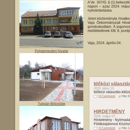
A Ve. 307/G. § (1) bekezdé
napon – azaz 2024. május 6
nyilvántartásba.
Jelen közleményta hivatko
Vaja Önkormányzati Hivat
gondoskodtam. A jogorvosla
mellékletének XIII. 8. pontj
Vaja, 2024. április 0
Polgármesteri hivatal
Időközi választá
2026. július 10.
Időközi választás kitűz
0 Comment
Hits:
Tulipán Bölcsőde
HIRDETMÉNY
2026. május 07.
Hirdetmény - Nyírmada
Földtulajdonosi Közös
0 Comment
Hits: