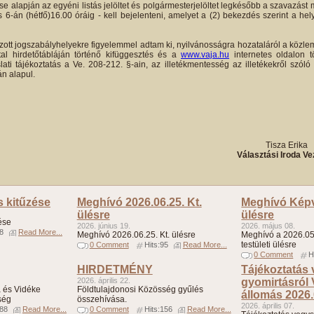
se alapján az egyéni listás jelöltet és polgármesterjelöltet legkésőbb a szavazá
-án (hétfő)16.00 óráig - kell bejelenteni, amelyet a (2) bekezdés szerint a hely
zott jogszabályhelyekre figyelemmel adtam ki, nyilvánosságra hozataláról a köz
al hirdetőtábláján történő kifüggesztés és a
www.vaja.hu
internetes oldalon t
ti tájékoztatás a Ve. 208-212. §-ain, az illetékmentesség az illetékekről szóló 
án alapul.
4.
Tisza Erika
Választási Iroda Ve
s kitűzése
Meghívó 2026.06.25. Kt.
Meghívó Képvi
ülésre
ülésre
ése
2026. június 19.
2026. május 08.
98
Read More...
Meghívó 2026.06.25. Kt. ülésre
Meghívó a 2026.05.
testületi ülésre
0 Comment
Hits:95
Read More...
0 Comment
H
HIRDETMÉNY
Tájékoztatás
2026. április 22.
gyomirtásról
 és Vidéke
Földtulajdonosi Közösség gyűlés
állomás 2026.
ség
összehívása.
2026. április 07.
188
Read More...
0 Comment
Hits:156
Read More...