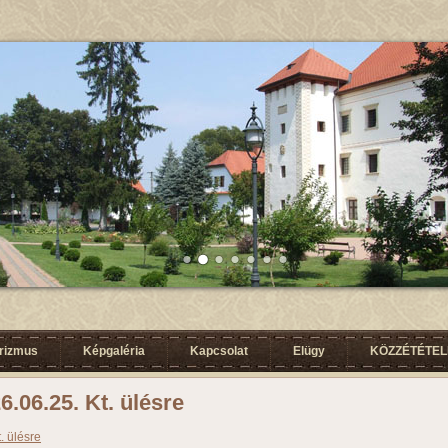
urizmus
Képgaléria
Kapcsolat
Elügy
KÖZZÉTÉTELI
.06.25. Kt. ülésre
. ülésre