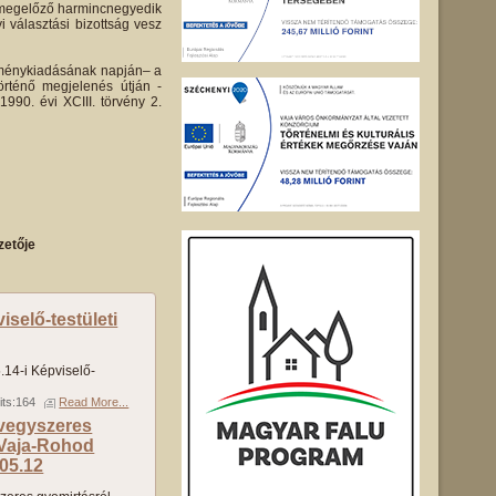
st megelőző harmincnegyedik
i választási bizottság vesz
leménykiadásának napján– a
örténő megjelenés útján -
1990. évi XCIII. törvény 2.
zetője
selő-testületi
14-i Képviselő-
its:164
Read More...
 vegyszeres
 Vaja-Rohod
05.12