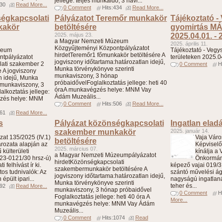
jellege: teljes munkaidő, 3 havi...
330
Read More...
0 Comment
Hits:434
Read More...
égkapcsolati
Pályázatot Teremőr munkakör
Tájékoztató -
kakör
betöltésére
gyomirtás MÁ
2025. május 23.
2025.04.01. - 
a Magyar Nemzeti Múzeum
2025. április 11.
Közgyűjteményi Központpályázatot
zeum
Tájékoztató - Veg
hirdetTeremőr1 főmunkakör betöltésére A
ntpályázatot
területeken 2025.0
jogviszony időtartama:határozatlan idejű,
ati szakember 2
0 Comment
H
Munka törvénykönyve szerinti
 A jogviszony
munkaviszony, 3 hónap
n idejű, Munka
próbaidővelFoglalkoztatás jellege: heti 40
 munkaviszony, 3
óraA munkavégzés helye: MNM Vay
lkoztatás jellege:
Ádám Muzeális...
gzés helye: MNM
0 Comment
Hits:506
Read More...
661
Read More...
s
Pályázat közönségkapcsolati
Ingatlan elad
szakember munkakör
2025. január 14.
at 135/2025 (IV.1)
Vaja Vár
betöltésére
ározata alapján az
Képviselő
2025. március 07.
külterületi
kínálja a
a Magyar Nemzeti Múzeumpályázatot
/23-0121/30 hrsz-ú)
Önkormán
hirdetKözönségkapcsolati
 felhívást ír ki.
képező vajai 019/3
szakembermunkakör betöltésére A
tos tudnivalók: Az
szántó művelési ág
jogviszony időtartama:határozatlan idejű,
épült ipari...
nagyságú ingatlanát
Munka törvénykönyve szerinti
teher és...
792
Read More...
munkaviszony, 3 hónap próbaidővel
0 Comment
H
Foglalkoztatás jellege: heti 40 óra A
More...
munkavégzés helye: MNM Vay Ádám
Muzeális...
0 Comment
Hits:1074
Read