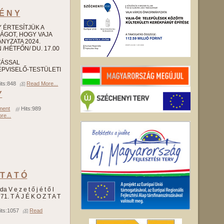
 É N Y
 Y ÉRTESÍTJÜK A
SÁGOT, HOGY VAJA
YZATA 2024.
/HÉTFŐN/ DU. 17.00
TÁSSAL
PVISELŐ-TESTÜLETI
its:848
Read More...
Y
ment
Hits:989
re...
 T A T Ó
a V e z e t ő j é t ő l
71. T Á J É K O Z T A T
its:1057
Read