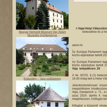
A
Vajai Helyi Választás
bekezdése és a hel
Magyar Nemzeti Múzeum Vay Ádám
Muzeális Gyűjteménye
adom ki:
Az Európai Parlament tagj
közös eljárásban tartott 20
Az Európai Parlament tagj
közös eljárásban tartott 
Vaja településen: 28
A Ve. 307/G. § (1) bekezdé
16.00 óráig kell a Helyi Vá
Kiskastély – Vaja szálláshely
Jelenközleménnyel össze
megsértésére hivatkozássa
Vaja, Damjanich u. 71., e
azaz 2024. április 4. na
megérkezzen. A kifogás ben
Kifogást a központi névje