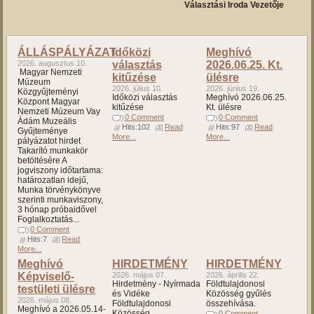
Választási Iroda Vezetője
ÁLLÁSPÁLYÁZAT
Időközi
Meghívó
2026. augusztus 10.
választás
2026.06.25. Kt.
Magyar Nemzeti
kitűzése
ülésre
Múzeum
2026. július 10.
2026. június 19.
Közgyűjteményi
Időközi választás
Meghívó 2026.06.25.
Központ Magyar
kitűzése
Kt. ülésre
Nemzeti Múzeum Vay
0 Comment
0 Comment
Ádám Muzeális
Hits:102
Read
Hits:97
Read
Gyűjteménye
More...
More...
pályázatot hirdet
Takarító munkakör
betöltésére A
jogviszony időtartama:
határozatlan idejű,
Munka törvénykönyve
szerinti munkaviszony,
3 hónap próbaidővel
Foglalkoztatás...
0 Comment
Hits:7
Read
More...
Meghívó
HIRDETMÉNY
HIRDETMÉNY
Képviselő-
2026. május 07.
2026. április 22.
Hirdetmény - Nyírmada
Földtulajdonosi
testületi ülésre
és Vidéke
Közösség gyűlés
2026. május 08.
Földtulajdonosi
összehívása.
Meghívó a 2026.05.14-
Közösség
0 Comment