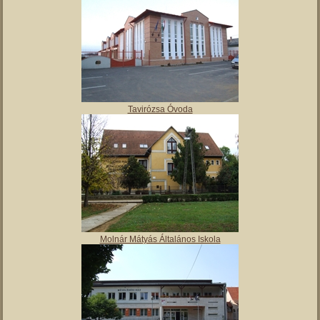
Tavirózsa Óvoda
Molnár Mátyás Általános Iskola