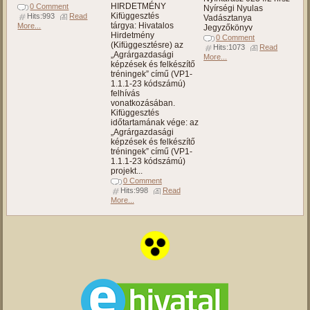
HIRDETMÉNY
0 Comment
Nyírségi Nyulas
Kifüggesztés
Hits:993
Read
Vadásztanya
tárgya: Hivatalos
More...
Jegyzőkönyv
Hirdetmény
0 Comment
(Kifüggesztésre) az
Hits:1073
Read
„Agrárgazdasági
More...
képzések és felkészítő
tréningek” című (VP1-
1.1.1-23 kódszámú)
felhívás
vonatkozásában.
Kifüggesztés
időtartamának vége: az
„Agrárgazdasági
képzések és felkészítő
tréningek” című (VP1-
1.1.1-23 kódszámú)
projekt...
0 Comment
Hits:998
Read
More...