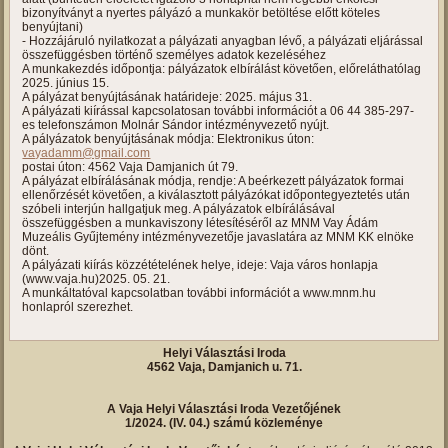
bizonyítványt a nyertes pályázó a munkakör betöltése előtt köteles
benyújtani)
- Hozzájáruló nyilatkozat a pályázati anyagban lévő, a pályázati eljárással
összefüggésben történő személyes adatok kezeléséhez
A munkakezdés időpontja: pályázatok elbírálást követően, előreláthatólag
2025. június 15.
A pályázat benyújtásának határideje: 2025. május 31.
A pályázati kiírással kapcsolatosan további információt a 06 44 385-297-
es telefonszámon Molnár Sándor intézményvezető nyújt.
A pályázatok benyújtásának módja: Elektronikus úton:
vayadamm@gmail.com
postai úton: 4562 Vaja Damjanich út 79.
A pályázat elbírálásának módja, rendje: A beérkezett pályázatok formai
ellenőrzését követően, a kiválasztott pályázókat időpontegyeztetés után
szóbeli interjún hallgatjuk meg. A pályázatok elbírálásával
összefüggésben a munkaviszony létesítéséről az MNM Vay Ádám
Muzeális Gyűjtemény intézményvezetője javaslatára az MNM KK elnöke
dönt.
A pályázati kiírás közzétételének helye, ideje: Vaja város honlapja
(www.vaja.hu)2025. 05. 21.
A munkáltatóval kapcsolatban további információt a www.mnm.hu
honlapról szerezhet.
Helyi Választási Iroda
4562 Vaja, Damjanich u. 71.
A Vaja Helyi Választási Iroda Vezetőjének
1/2024. (IV. 04.) számú közleménye