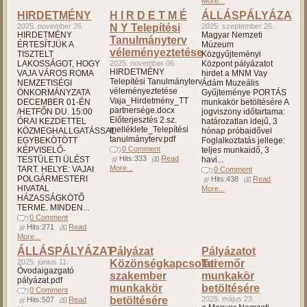
More...
HIRDETMÉNY
H I R D E T M É
ÁLLÁSPÁLYÁZAT
2025. november 26.
N Y Telepítési
2025. szeptember 26.
HIRDETMÉNY
Magyar Nemzeti
Tanulmányterv
ÉRTESÍTJÜK A
Múzeum
véleményeztetése
TISZTELT
Közgyűjteményi
LAKOSSÁGOT, HOGY
2025. november 06.
Központ pályázatot
HIRDETMÉNY
VAJA VÁROS ROMA
hirdet a MNM Vay
Telepítési Tanulmányterv
NEMZETISÉGI
Ádám Muzeális
véleményeztetése
ÖNKORMÁNYZATA
Gyűjteménye PORTÁS
Vaja_Hirdetmény_TT
DECEMBER 01-ÉN
munkakör betöltésére A
partnersége.docx
/HETFŐN DU. 15:00
jogviszony időtartama:
Előterjesztés 2.sz.
ÓRAI KEZDETTEL
határozatlan idejű, 3
melléklete_Telepítési
KÖZMEGHALLGATÁSSAL
hónap próbaidővel
tanulmányterv.pdf
EGYBEKÖTÖTT
Foglalkoztatás jellege:
0 Comment
KÉPVISELŐ-
teljes munkaidő, 3
Hits:333
Read
TESTÜLETI ÜLÉST
havi...
More...
TART. HELYE: VAJAI
0 Comment
POLGÁRMESTERI
Hits:438
Read
HIVATAL
More...
HÁZASSÁGKÖTŐ
TERME. MINDEN...
0 Comment
Hits:271
Read
More...
ÁLLÁSPÁLYÁZAT
Pályázat
Pályázatot
2025. június 11.
Közönségkapcsolati
Teremőr
Óvodaigazgató
szakember
munkakör
pályázat.pdf
munkakör
betöltésére
0 Comment
betöltésére
2025. május 23.
Hits:507
Read