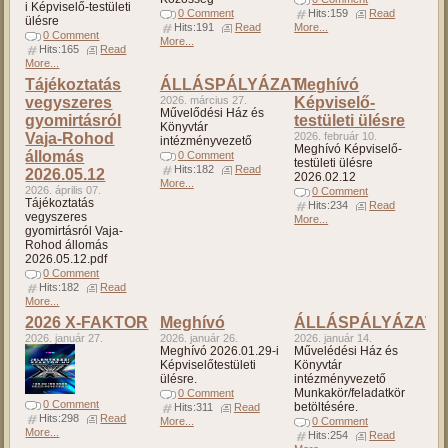
i Képviselő-testületi
0 Comment
Hits:159
Read
ülésre
Hits:191
Read
More...
0 Comment
More...
Hits:165
Read
More...
Tájékoztatás
ÁLLÁSPÁLYÁZAT
Meghívó
vegyszeres
2026. március 27.
Képviselő-
Művelődési Ház és
gyomirtásról
testületi ülésre
Könyvtár
Vaja-Rohod
2026. február 10.
intézményvezető
Meghívó Képviselő-
állomás
0 Comment
testületi ülésre
Hits:182
Read
2026.05.12
2026.02.12
More...
2026. április 07.
0 Comment
Tájékoztatás
Hits:234
Read
vegyszeres
More...
gyomirtásról Vaja-
Rohod állomás
2026.05.12.pdf
0 Comment
Hits:182
Read
More...
2026 X-FAKTOR
Meghívó
ÁLLÁSPÁLYÁZAT
2026. január 27.
2026. január 26.
2026. január 14.
Meghívó 2026.01.29-i
Művelédési Ház és
Képviselőtestületi
Könyvtár
ülésre.
intézményvezető
Munkakör/feladatkör
0 Comment
0 Comment
betöltésére.
Hits:311
Read
Hits:298
Read
More...
0 Comment
More...
Hits:254
Read