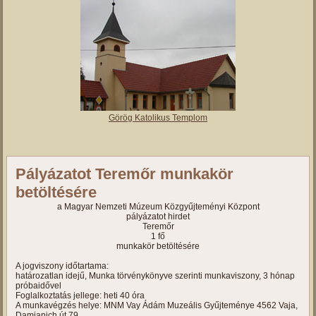
Görög Katolikus Templom
Pályázatot Teremőr munkakör
betöltésére
a Magyar Nemzeti Múzeum Közgyűjteményi Központ
pályázatot hirdet
Teremőr
1 fő
munkakör betöltésére
A jogviszony időtartama:
határozatlan idejű, Munka törvénykönyve szerinti munkaviszony, 3 hónap
próbaidővel
Foglalkoztatás jellege: heti 40 óra
A munkavégzés helye: MNM Vay Ádám Muzeális Gyűjteménye 4562 Vaja,
Damjanich út 79.