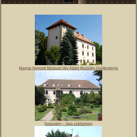
Magyar Nemzeti Múzeum Vay Ádám Muzeális Gyűjteménye
Kiskastély – Vaja szálláshely