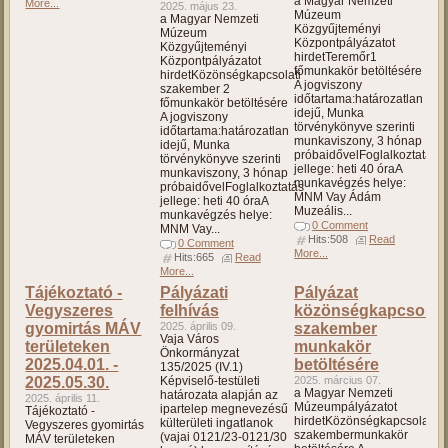
a Magyar Nemzeti
More...
2025. május 23.
Múzeum
a Magyar Nemzeti
Közgyűjteményi
Múzeum
Központpályázatot
Közgyűjteményi
hirdetTeremőr1
Központpályázatot
főmunkakör betöltésére
hirdetKözönségkapcsolati
A jogviszony
szakember 2
időtartama:határozatlan
főmunkakör betöltésére
idejű, Munka
A jogviszony
törvénykönyve szerinti
időtartama:határozatlan
munkaviszony, 3 hónap
idejű, Munka
próbaidővelFoglalkoztatás
törvénykönyve szerinti
jellege: heti 40 óraA
munkaviszony, 3 hónap
munkavégzés helye:
próbaidővelFoglalkoztatás
MNM Vay Ádám
jellege: heti 40 óraA
Muzeális...
munkavégzés helye:
0 Comment
MNM Vay...
Hits:508
Read
0 Comment
More...
Hits:665
Read
More...
Tájékoztató -
Pályázati
Pályázat
Vegyszeres
felhívás
közönségkapcsolati
gyomirtás MÁV
2025. április 09.
szakember
Vaja Város
területeken
munkakör
Önkormányzat
2025.04.01. -
betöltésére
135/2025 (IV.1)
2025.05.30.
Képviselő-testületi
2025. március 07.
a Magyar Nemzeti
határozata alapján az
2025. április 11.
Múzeumpályázatot
ipartelep megnevezésű
Tájékoztató -
hirdetKözönségkapcsolati
külterületi ingatlanok
Vegyszeres gyomirtás
szakembermunkakör
(vajai 0121/23-0121/30
MÁV területeken