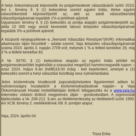
A helyi önkormányzati képviselők és polgármesterek választásáról szóló 2010.
évi L. törvény 9. § (1) bekezdése szerint egyéni listás, illetve egyéni
választókerületi képviselőjelölt az, akit az adott választókerület
választópolgárainak legalább 1%-a jelöltnek ajánlott.
Ugyanezen törvény 9. § (3) bekezdés a) pontja alapján polgármesterjelölt az,
akita 10 000 vagy annál kevesebb lakosú település választópolgárainak
legalább 3%-a jelöltnek ajánlott.
A központi névjegyzéknek–a „Nemzeti Választási Rendszer”(NVR) informatikai
alkalmazás útján közzétett – adatai szerint, Vaja település választópolgárainak
száma 2024. április 3. napján 2709 volt, melynek 1 %-a felfelé kerekítve 28, míg
3 %-a felfelé kerekítve 82.
A Ve. 307/G. § (1) bekezdése alapján az egyéni listás jelöltet és
polgármesterjelöltet legkésőbb a szavazást megelőző harmincnegyedik napon –
azaz 2024. május 6-án (hétfő)16.00 óráig - kell bejelenteni, amelyet a (2)
bekezdés szerint a helyi választási bizottság vesz nyilvántartásba.
Jelen közleményta hivatkozott jogszabályhelyekre figyelemmel adtam ki,
nyilvánosságra hozataláról a közleménykiadásának napján– a Vaja
Önkormányzati Hivatal hirdetőtábláján történő kifüggesztés és a
www.vaja.hu
internetes oldalon történő megjelenés útján - gondoskodtam. A jogorvoslati
tájékoztatás a Ve. 208-212. §-ain, az illetékmentesség az illetékekről szóló 1990.
évi XCIII. törvény 2. mellékletének XIII. 8. pontján alapul.
Vaja, 2024. április 04.
Tisza Erika