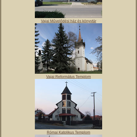
Vajai Művelődési ház és könyvtár
Vajai Református Templom
Római Katolikus Templom