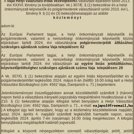
A
Vajai Helyi Választási Iroda Vezetőjeként
a választási eljárásról szóló 2013.
évi XXXVI. törvény (a továbbiakban: Ve.) 307/E. § (1) bekezdése és a helyi
önkormányzati képviselők és polgármesterek választásáról szóló 2010. évi L.
törvény 9. § (1) és (3) bekezdéseialapján az alábbi
k ö z l e m é n y t
adom ki:
Az Európai Parlament tagjai, a helyi önkormányzati képviselők és
polgármesterek, valamint a nemzetiségi önkormányzati képviselők közös
eljárásban tartott 2024. évi választásán
a polgármesterjelölt állításához
szükséges ajánlások száma Vaja településen: 82
Az Európai Parlament tagjai, a helyi önkormányzati képviselők és
polgármesterek, valamint a nemzetiségi önkormányzati képviselők közös
eljárásban tartott 2024. évi választásán
az egyéni listás jelöltállításhoz,
képviselőjelöltséghez szükséges ajánlások száma Vaja településen: 28
A Ve. 307/G. § (1) bekezdése alapján az egyéni listás képviselőjelöltet és a
polgármesterjelöltet legkésőbb 2024. május 6-án (hétfő) 16.00 óráig kell a Helyi
Választási Bizottsághoz (cím: 4562 Vaja, Damjanich u. 71.) bejelenteni.
Jelenközleménnyel összefüggésben annak közzétételétől számított 3 (három)
napon belül a választásra irányadó jogszabály megsértésére hivatkozással a Ve.
210. § (1) bekezdése alapján kifogást lehet benyújtani a Helyi Választási
Bizottsághoz (cím: 4562 Vaja, Damjanich u. 71., e-mail:
).A kifogást úgy kell benyújtani, hogy az a közlemény közzétételének napjától,
azaz 2024. április 4. napjától számított legkésőbb harmadik napon, azaz
legkésőbb 2024. április 7-én (vasárnap) 16.00 óráig megérkezzen. A kifogás
benyújtására megállapított határidő jogvesztő.
Kifogást a központi névjegyzékben szereplő választópolgár, jelölt, jelölő