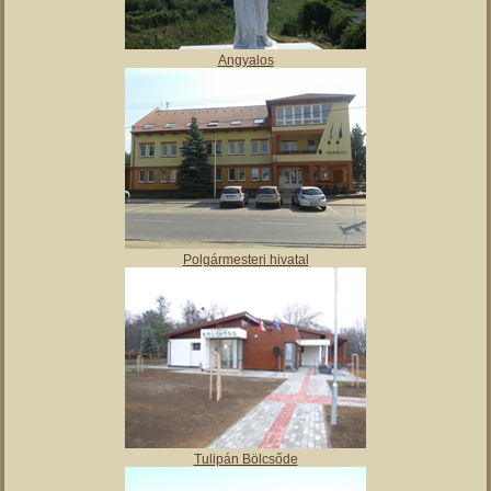
Angyalos
Polgármesteri hivatal
Tulipán Bölcsőde