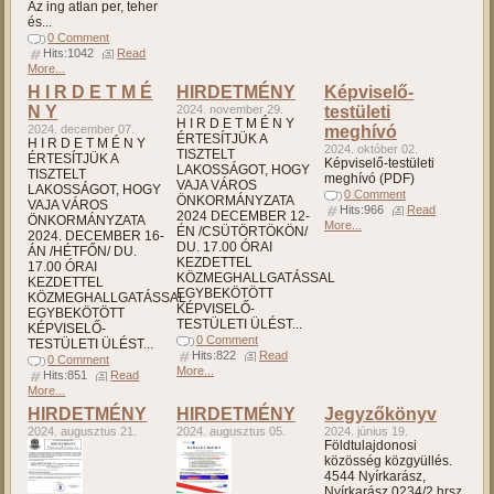
Az ing atlan per, teher
és...
0 Comment
Hits:1042
Read
More...
H I R D E T M É
HIRDETMÉNY
Képviselő-
N Y
2024. november 29.
testületi
H I R D E T M É N Y
2024. december 07.
meghívó
ÉRTESÍTJÜK A
H I R D E T M É N Y
2024. október 02.
TISZTELT
ÉRTESÍTJÜK A
Képviselő-testületi
LAKOSSÁGOT, HOGY
TISZTELT
meghívó (PDF)
VAJA VÁROS
LAKOSSÁGOT, HOGY
0 Comment
ÖNKORMÁNYZATA
VAJA VÁROS
Hits:966
Read
2024 DECEMBER 12-
ÖNKORMÁNYZATA
More...
ÉN /CSÜTÖRTÖKÖN/
2024. DECEMBER 16-
DU. 17.00 ÓRAI
ÁN /HÉTFŐN/ DU.
KEZDETTEL
17.00 ÓRAI
KÖZMEGHALLGATÁSSAL
KEZDETTEL
EGYBEKÖTÖTT
KÖZMEGHALLGATÁSSAL
KÉPVISELŐ-
EGYBEKÖTÖTT
TESTÜLETI ÜLÉST...
KÉPVISELŐ-
0 Comment
TESTÜLETI ÜLÉST...
Hits:822
Read
0 Comment
More...
Hits:851
Read
More...
HIRDETMÉNY
HIRDETMÉNY
Jegyzőkönyv
2024. augusztus 21.
2024. augusztus 05.
2024. június 19.
Földtulajdonosi
közösség közgyüllés.
4544 Nyírkarász,
Nyírkarász 0234/2 hrsz