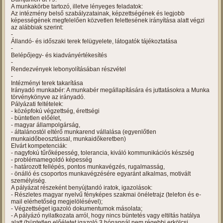
A munkakörbe tartozó, illetve lényeges feladatok:
Az intézmény belső szabályzatainak, képzettségének és legjobb
képességének megfelelően közvetlen felettesének irányítása alatt végzi
az alábbiak szerint:
-
Állandó- és időszaki terek felügyelete, látogatók tájékoztatása
-
Belépőjegy- és kiadványértékesítés
-
Rendezvények lebonyolításában részvétel
-
Intézményi terek takarítása
Irányadó munkabér: A munkabér megállapítására és juttatásokra a Munka
törvénykönyve az irányadó.
Pályázati feltételek:
- középfokú végzettség, érettségi
- büntetlen előélet,
- magyar állampolgárság,
- általánostól eltérő munkarend vállalása (egyenlőtlen
munkaidőbeosztással, munkaidőkeretben)
Elvárt kompetenciák:
- nagyfokú tűrőképesség, tolerancia, kiváló kommunikációs készség
- problémamegoldó képesség
- határozott fellépés, pontos munkavégzés, rugalmasság,
- önálló és csoportos munkavégzésére egyaránt alkalmas, motivált
személyiség.
A pályázat részeként benyújtandó iratok, igazolások:
- Részletes magyar nyelvű fényképes szakmai önéletrajz (telefon és e-
mail elérhetőség megjelölésével);
- Végzettséget igazoló dokumentumok másolata;
- A pályázó nyilatkozata arról, hogy nincs büntetés vagy eltiltás hatálya
alatt (büntetlen előéletet igazoló 3 hónapnál nem régebbi erkölcsi