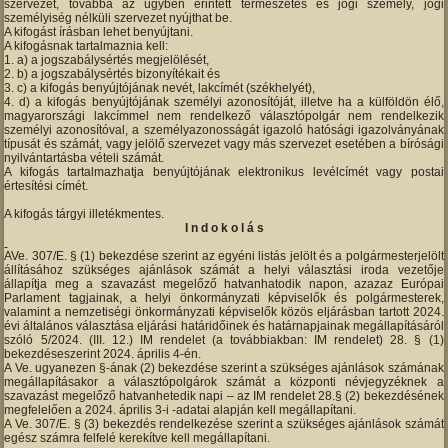
szervezet, továbbá az ügyben érintett természetes és jogi személy, jogi
személyiség nélküli szervezet nyújthat be.
A kifogást írásban lehet benyújtani.
A kifogásnak tartalmaznia kell:
a) a jogszabálysértés megjelölését,
b) a jogszabálysértés bizonyítékait és
c) a kifogás benyújtójának nevét, lakcímét (székhelyét),
d) a kifogás benyújtójának személyi azonosítóját, illetve ha a külföldön élő,
magyarországi lakcímmel nem rendelkező választópolgár nem rendelkezik
személyi azonosítóval, a személyazonosságát igazoló hatósági igazolványának
típusát és számát, vagy jelölő szervezet vagy más szervezet esetében a bírósági
nyilvántartásba vételi számát.
A kifogás tartalmazhatja benyújtójának elektronikus levélcímét vagy postai
értesítési címét.
A kifogás tárgyi illetékmentes.
I n d o k o l á s
AVe. 307/E. § (1) bekezdése szerint az egyéni listás jelölt és a polgármesterjelölt
állításához szükséges ajánlások számát a helyi választási iroda vezetője
állapítja meg a szavazást megelőző hatvanhatodik napon, azazaz Európai
Parlament tagjainak, a helyi önkormányzati képviselők és polgármesterek,
valamint a nemzetiségi önkormányzati képviselők közös eljárásban tartott 2024.
évi általános választása eljárási határidőinek és határnapjainak megállapításáról
szóló 5/2024. (III. 12.) IM rendelet (a továbbiakban: IM rendelet) 28. § (1)
bekezdéseszerint 2024. április 4-én.
A Ve. ugyanezen §-ának (2) bekezdése szerint a szükséges ajánlások számának
megállapításakor a választópolgárok számát a központi névjegyzéknek a
szavazást megelőző hatvanhetedik napi – az IM rendelet 28.§ (2) bekezdésének
megfelelően a 2024. április 3-i -adatai alapján kell megállapítani.
A Ve. 307/E. § (3) bekezdés rendelkezése szerint a szükséges ajánlások számát
egész számra felfelé kerekítve kell megállapítani.