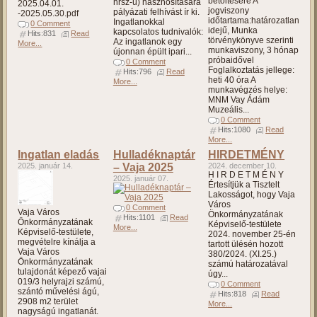
betöltésére A
hrsz-ú) hasznosítására
2025.04.01.
jogviszony
pályázati felhívást ír ki.
-2025.05.30.pdf
időtartama:határozatlan
Ingatlanokkal
0 Comment
idejű, Munka
kapcsolatos tudnivalók:
Hits:831
Read
törvénykönyve szerinti
Az ingatlanok egy
More...
munkaviszony, 3 hónap
újonnan épült ipari...
próbaidővel
0 Comment
Foglalkoztatás jellege:
Hits:796
Read
heti 40 óra A
More...
munkavégzés helye:
MNM Vay Ádám
Muzeális...
0 Comment
Hits:1080
Read
More...
Ingatlan eladás
Hulladéknaptár
HIRDETMÉNY
2025. január 14.
– Vaja 2025
2024. december 10.
H I R D E T M É N Y
2025. január 07.
Értesítjük a Tisztelt
Lakosságot, hogy Vaja
Város
0 Comment
Vaja Város
Önkormányzatának
Hits:1101
Read
Önkormányzatának
Képviselő-testülete
More...
Képviselő-testülete,
2024. november 25-én
megvételre kínálja a
tartott ülésén hozott
Vaja Város
380/2024. (XI.25.)
Önkormányzatának
számú határozatával
tulajdonát képező vajai
úgy...
019/3 helyrajzi számú,
0 Comment
szántó művelési ágú,
Hits:818
Read
2908 m2 terület
More...
nagyságú ingatlanát.