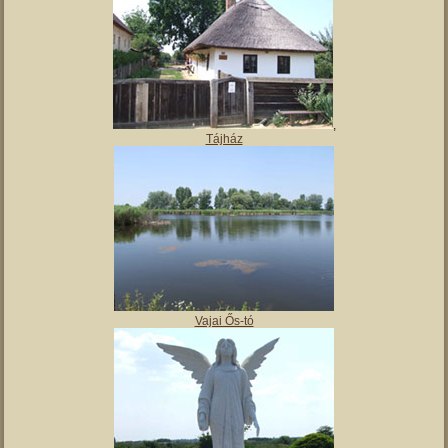
,
Tájház
Vajai Ős-tó