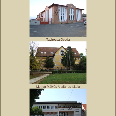
Tavirózsa Óvoda
Molnár Mátyás Általános Iskola