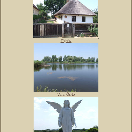
,
Tájház
Vajai Ős-tó