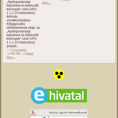
„Agrárgazdasági
More...
képzések és felkészítő
tréningek” című (VP1-
1.1.1-23 kódszámú)
felhívás
vonatkozásában.
Kifüggesztés
időtartamának vége: az
„Agrárgazdasági
képzések és felkészítő
tréningek” című (VP1-
1.1.1-23 kódszámú)
projekt...
0 Comment
Hits:995
Read
More...