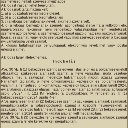
személyiség nélküli szervezet nyújthat be.
A kifogást írásban lehet benyújtani.
A kifogásnak tartalmaznia kell:
a) a jogszabálysértés megjelölését,
b) a jogszabálysértés bizonyítékait és
c) a kifogás benyújtójának nevét, lakcímét (székhelyét),
d) a kifogás benyújtójának személyi azonosítóját, illetve ha a külföldön élő,
magyarországi lakcímmel nem rendelkező választópolgár nem rendelkezik
személyi azonosítóval, a személyazonosságát igazoló hatósági igazolványának
típusát és számát, vagy jelölő szervezet vagy más szervezet esetében a bírósági
nyilvántartásba vételi számát.
A kifogás tartalmazhatja benyújtójának elektronikus levélcímét vagy postai
értesítési címét.
A kifogás tárgyi illetékmentes.
I n d o k o l á s
AVe. 307/E. § (1) bekezdése szerint az egyéni listás jelölt és a polgármesterjelölt
állításához szükséges ajánlások számát a helyi választási iroda vezetője
állapítja meg a szavazást megelőző hatvanhatodik napon, azazaz Európai
Parlament tagjainak, a helyi önkormányzati képviselők és polgármesterek,
valamint a nemzetiségi önkormányzati képviselők közös eljárásban tartott 2024.
évi általános választása eljárási határidőinek és határnapjainak megállapításáról
szóló 5/2024. (III. 12.) IM rendelet (a továbbiakban: IM rendelet) 28. § (1)
bekezdéseszerint 2024. április 4-én.
A Ve. ugyanezen §-ának (2) bekezdése szerint a szükséges ajánlások számának
megállapításakor a választópolgárok számát a központi névjegyzéknek a
szavazást megelőző hatvanhetedik napi – az IM rendelet 28.§ (2) bekezdésének
megfelelően a 2024. április 3-i -adatai alapján kell megállapítani.
A Ve. 307/E. § (3) bekezdés rendelkezése szerint a szükséges ajánlások számát
egész számra felfelé kerekítve kell megállapítani.