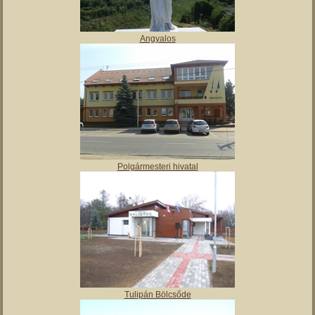
Angyalos
Polgármesteri hivatal
Tulipán Bölcsőde