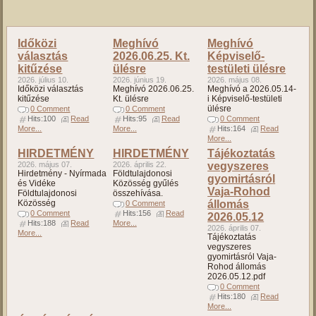
Időközi
Meghívó
Meghívó
választás
2026.06.25. Kt.
Képviselő-
kitűzése
ülésre
testületi ülésre
2026. július 10.
2026. június 19.
2026. május 08.
Időközi választás
Meghívó 2026.06.25.
Meghívó a 2026.05.14-
kitűzése
Kt. ülésre
i Képviselő-testületi
ülésre
0 Comment
0 Comment
Hits:100
Read
Hits:95
Read
0 Comment
More...
More...
Hits:164
Read
More...
HIRDETMÉNY
HIRDETMÉNY
Tájékoztatás
2026. május 07.
2026. április 22.
vegyszeres
Hirdetmény - Nyírmada
Földtulajdonosi
gyomirtásról
és Vidéke
Közösség gyűlés
Vaja-Rohod
Földtulajdonosi
összehívása.
Közösség
állomás
0 Comment
0 Comment
Hits:156
Read
2026.05.12
Hits:188
Read
More...
2026. április 07.
More...
Tájékoztatás
vegyszeres
gyomirtásról Vaja-
Rohod állomás
2026.05.12.pdf
0 Comment
Hits:180
Read
More...