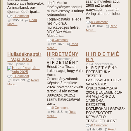
szántó művelési ágú,
idejű, Munka
kapcsolatos tudnivalók:
2908 m2 terület
törvénykönyve szerinti
Az ingatlanok egy
nagyságú ingatlanát.
munkaviszony, 3 hónap
újonnan épült ipari...
Az ing atlan per, teher
próbaidővel
0 Comment
és...
Foglalkoztatás jellege:
Hits:794
Read
0 Comment
heti 40 óra A
More...
Hits:1041
Read
munkavégzés helye:
More...
MNM Vay Ádám
Muzeális...
0 Comment
Hits:1076
Read
More...
Hulladéknaptár
HIRDETMÉNY
H I R D E T M É
– Vaja 2025
2024. december 10.
N Y
H I R D E T M É N Y
2025. január 07.
2024. december 07.
Értesítjük a Tisztelt
H I R D E T M É N Y
Lakosságot, hogy Vaja
ÉRTESÍTJÜK A
Város
TISZTELT
0 Comment
Önkormányzatának
LAKOSSÁGOT, HOGY
Hits:1099
Read
Képviselő-testülete
VAJA VÁROS
More...
2024. november 25-én
ÖNKORMÁNYZATA
tartott ülésén hozott
2024. DECEMBER 16-
380/2024. (XI.25.)
ÁN /HÉTFŐN/ DU.
számú határozatával
17.00 ÓRAI
úgy...
KEZDETTEL
0 Comment
KÖZMEGHALLGATÁSSAL
Hits:815
Read
EGYBEKÖTÖTT
More...
KÉPVISELŐ-
TESTÜLETI ÜLÉST...
0 Comment
Hits:849
Read