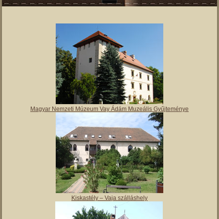
Magyar Nemzeti Múzeum Vay Ádám Muzeális Gyűjteménye
Kiskastély – Vaja szálláshely