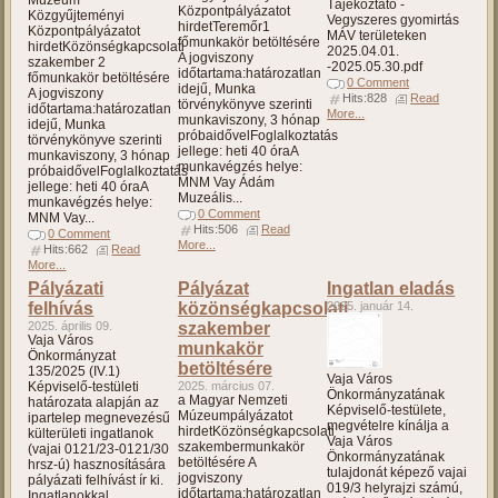
Múzeum
Tájékoztató -
Központpályázatot
Közgyűjteményi
Vegyszeres gyomirtás
hirdetTeremőr1
Központpályázatot
MÁV területeken
főmunkakör betöltésére
hirdetKözönségkapcsolati
2025.04.01.
A jogviszony
szakember 2
-2025.05.30.pdf
időtartama:határozatlan
főmunkakör betöltésére
0 Comment
idejű, Munka
A jogviszony
Hits:828
Read
törvénykönyve szerinti
időtartama:határozatlan
More...
munkaviszony, 3 hónap
idejű, Munka
próbaidővelFoglalkoztatás
törvénykönyve szerinti
jellege: heti 40 óraA
munkaviszony, 3 hónap
munkavégzés helye:
próbaidővelFoglalkoztatás
MNM Vay Ádám
jellege: heti 40 óraA
Muzeális...
munkavégzés helye:
0 Comment
MNM Vay...
Hits:506
Read
0 Comment
More...
Hits:662
Read
More...
Pályázati
Pályázat
Ingatlan eladás
felhívás
közönségkapcsolati
2025. január 14.
2025. április 09.
szakember
Vaja Város
munkakör
Önkormányzat
betöltésére
135/2025 (IV.1)
Vaja Város
Képviselő-testületi
2025. március 07.
Önkormányzatának
a Magyar Nemzeti
határozata alapján az
Képviselő-testülete,
Múzeumpályázatot
ipartelep megnevezésű
megvételre kínálja a
hirdetKözönségkapcsolati
külterületi ingatlanok
Vaja Város
szakembermunkakör
(vajai 0121/23-0121/30
Önkormányzatának
betöltésére A
hrsz-ú) hasznosítására
tulajdonát képező vajai
jogviszony
pályázati felhívást ír ki.
019/3 helyrajzi számú,
időtartama:határozatlan
Ingatlanokkal