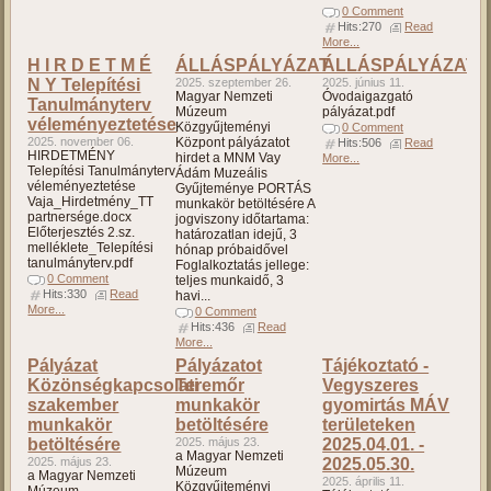
0 Comment
Hits:270
Read
More...
H I R D E T M É
ÁLLÁSPÁLYÁZAT
ÁLLÁSPÁLYÁZAT
N Y Telepítési
2025. szeptember 26.
2025. június 11.
Magyar Nemzeti
Óvodaigazgató
Tanulmányterv
Múzeum
pályázat.pdf
véleményeztetése
Közgyűjteményi
0 Comment
2025. november 06.
Központ pályázatot
Hits:506
Read
HIRDETMÉNY
hirdet a MNM Vay
More...
Telepítési Tanulmányterv
Ádám Muzeális
véleményeztetése
Gyűjteménye PORTÁS
Vaja_Hirdetmény_TT
munkakör betöltésére A
partnersége.docx
jogviszony időtartama:
Előterjesztés 2.sz.
határozatlan idejű, 3
melléklete_Telepítési
hónap próbaidővel
tanulmányterv.pdf
Foglalkoztatás jellege:
0 Comment
teljes munkaidő, 3
Hits:330
Read
havi...
More...
0 Comment
Hits:436
Read
More...
Pályázat
Pályázatot
Tájékoztató -
Közönségkapcsolati
Teremőr
Vegyszeres
szakember
munkakör
gyomirtás MÁV
munkakör
betöltésére
területeken
betöltésére
2025. május 23.
2025.04.01. -
a Magyar Nemzeti
2025. május 23.
2025.05.30.
Múzeum
a Magyar Nemzeti
2025. április 11.
Közgyűjteményi