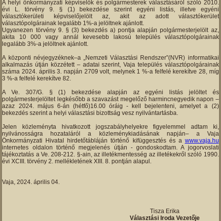
A helyi önkormányzati képviselők és polgármesterek választásáról szóló 2010.
évi L. törvény 9. § (1) bekezdése szerint egyéni listás, illetve egyéni
választókerületi képviselőjelölt az, akit az adott választókerület
választópolgárainak legalább 1%-a jelöltnek ajánlott.
Ugyanezen törvény 9. § (3) bekezdés a) pontja alapján polgármesterjelölt az,
akita 10 000 vagy annál kevesebb lakosú település választópolgárainak
legalább 3%-a jelöltnek ajánlott.
A központi névjegyzéknek–a „Nemzeti Választási Rendszer”(NVR) informatikai
alkalmazás útján közzétett – adatai szerint, Vaja település választópolgárainak
száma 2024. április 3. napján 2709 volt, melynek 1 %-a felfelé kerekítve 28, míg
3 %-a felfelé kerekítve 82.
A Ve. 307/G. § (1) bekezdése alapján az egyéni listás jelöltet és
polgármesterjelöltet legkésőbb a szavazást megelőző harmincnegyedik napon –
azaz 2024. május 6-án (hétfő)16.00 óráig - kell bejelenteni, amelyet a (2)
bekezdés szerint a helyi választási bizottság vesz nyilvántartásba.
Jelen közleményta hivatkozott jogszabályhelyekre figyelemmel adtam ki,
nyilvánosságra hozataláról a közleménykiadásának napján– a Vaja
Önkormányzati Hivatal hirdetőtábláján történő kifüggesztés és a
www.vaja.hu
internetes oldalon történő megjelenés útján - gondoskodtam. A jogorvoslati
tájékoztatás a Ve. 208-212. §-ain, az illetékmentesség az illetékekről szóló 1990.
évi XCIII. törvény 2. mellékletének XIII. 8. pontján alapul.
Vaja, 2024. április 04.
Tisza Erika
Választási Iroda Vezetője