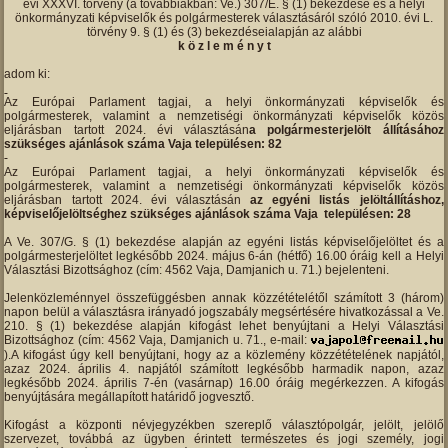
évi XXXVI. törvény (a továbbiakban: Ve.) 307/E. § (1) bekezdése és a helyi
önkormányzati képviselők és polgármesterek választásáról szóló 2010. évi L.
törvény 9. § (1) és (3) bekezdéseialapján az alábbi
k ö z l e m é n y t
adom ki:
Az Európai Parlament tagjai, a helyi önkormányzati képviselők és
polgármesterek, valamint a nemzetiségi önkormányzati képviselők közös
eljárásban tartott 2024. évi választásán
a polgármesterjelölt állításához
szükséges ajánlások száma Vaja településen: 82
Az Európai Parlament tagjai, a helyi önkormányzati képviselők és
polgármesterek, valamint a nemzetiségi önkormányzati képviselők közös
eljárásban tartott 2024. évi választásán
az egyéni listás jelöltállításhoz,
képviselőjelöltséghez szükséges ajánlások száma Vaja településen: 28
A Ve. 307/G. § (1) bekezdése alapján az egyéni listás képviselőjelöltet és a
polgármesterjelöltet legkésőbb 2024. május 6-án (hétfő) 16.00 óráig kell a Helyi
Választási Bizottsághoz (cím: 4562 Vaja, Damjanich u. 71.) bejelenteni.
Jelenközleménnyel összefüggésben annak közzétételétől számított 3 (három)
napon belül a választásra irányadó jogszabály megsértésére hivatkozással a Ve.
210. § (1) bekezdése alapján kifogást lehet benyújtani a Helyi Választási
Bizottsághoz (cím: 4562 Vaja, Damjanich u. 71., e-mail:
).A kifogást úgy kell benyújtani, hogy az a közlemény közzétételének napjától,
azaz 2024. április 4. napjától számított legkésőbb harmadik napon, azaz
legkésőbb 2024. április 7-én (vasárnap) 16.00 óráig megérkezzen. A kifogás
benyújtására megállapított határidő jogvesztő.
Kifogást a központi névjegyzékben szereplő választópolgár, jelölt, jelölő
szervezet, továbbá az ügyben érintett természetes és jogi személy, jogi