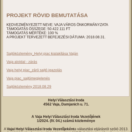
PROJEKT RÖVID BEMUTATÁSA
KEDVEZMÉNYEZETT NEVE: VAJA VÁROS ÖNKORMÁNYZATA
TÁMOGATÁS ÖSSZEGE: 50.422.111 FT
TÁMOGATÁS MÉRTÉKE: 100 %
A PROJEKT TERVEZETT BEFEJEZÉSI DÁTUMA: 2018.08.31.
Sajtóközlemény_Helyi piac kialakítása Vaján
Vaja aloldal - zárás
Vaja helyi piac_záró sajtó igazolás
Vaja piac_sajtómegjelenés
Sajtóközlemény 2018.08.29
Helyi Választási Iroda
4562 Vaja, Damjanich u. 71.
A Vaja Helyi Választási Iroda Vezetőjének
1/2024. (IV. 04.) számú közleménye
A
Vajai Helyi Választási Iroda Vezetőjeként
a választási eljárásról szóló 2013.