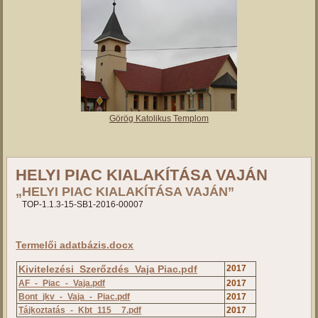
Görög Katolikus Templom
HELYI PIAC KIALAKÍTÁSA VAJÁN
„HELYI PIAC KIALAKÍTÁSA VAJÁN”
TOP-1.1.3-15-SB1-2016-00007
Termelői adatbázis.docx
Kivitelezési_Szerőzdés_Vaja Piac.pdf
2017
AF_-_Piac_-_Vaja.pdf
2017
Bont_jkv_-_Vaja_-_Piac.pdf
2017
Tájkoztatás_-_Kbt_115__7.pdf
2017