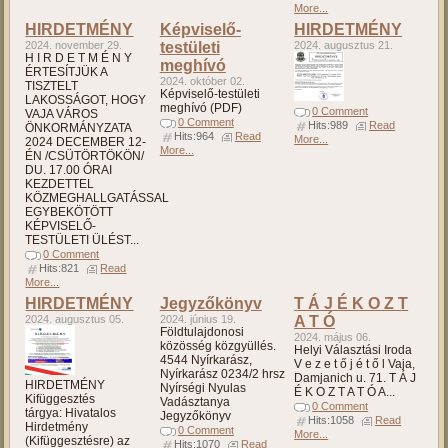
More...
HIRDETMÉNY
Képviselő-
HIRDETMÉNY
2024. november 29.
testületi
2024. augusztus 21.
H I R D E T M É N Y
meghívó
ÉRTESÍTJÜK A
2024. október 02.
TISZTELT
Képviselő-testületi
LAKOSSÁGOT, HOGY
meghívó (PDF)
0 Comment
VAJA VÁROS
0 Comment
Hits:989
Read
ÖNKORMÁNYZATA
Hits:964
Read
More...
2024 DECEMBER 12-
More...
ÉN /CSÜTÖRTÖKÖN/
DU. 17.00 ÓRAI
KEZDETTEL
KÖZMEGHALLGATÁSSAL
EGYBEKÖTÖTT
KÉPVISELŐ-
TESTÜLETI ÜLÉST...
0 Comment
Hits:821
Read
More...
HIRDETMÉNY
Jegyzőkönyv
T Á J É K O Z T
2024. augusztus 05.
2024. június 19.
A T Ó
Földtulajdonosi
2024. május 06.
közösség közgyüllés.
Helyi Választási Iroda
4544 Nyírkarász,
V e z e t ő j é t ő l Vaja,
Nyírkarász 0234/2 hrsz
Damjanich u. 71. T Á J
HIRDETMÉNY
Nyírségi Nyulas
É K O Z T A T Ó A...
Kifüggesztés
Vadásztanya
0 Comment
tárgya: Hivatalos
Jegyzőkönyv
Hits:1058
Read
Hirdetmény
0 Comment
More...
(Kifüggesztésre) az
Hits:1070
Read