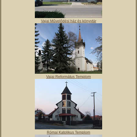
Vajai Művelődési ház és könyvtár
Vajai Református Templom
Római Katolikus Templom