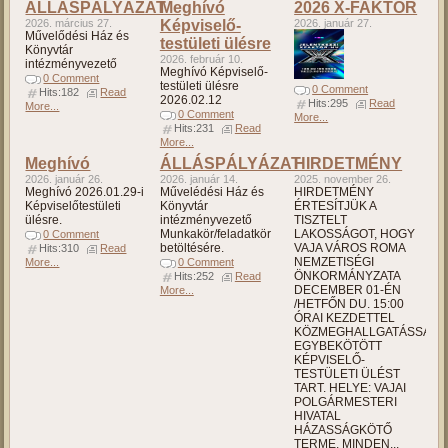
ÁLLÁSPÁLYÁZAT
Meghívó
2026 X-FAKTOR
2026. március 27.
Képviselő-
2026. január 27.
Művelődési Ház és
testületi ülésre
Könyvtár
2026. február 10.
intézményvezető
Meghívó Képviselő-
0 Comment
testületi ülésre
0 Comment
Hits:182
Read
2026.02.12
Hits:295
Read
More...
0 Comment
More...
Hits:231
Read
More...
Meghívó
ÁLLÁSPÁLYÁZAT
HIRDETMÉNY
2026. január 26.
2026. január 14.
2025. november 26.
Meghívó 2026.01.29-i
Művelédési Ház és
HIRDETMÉNY
Képviselőtestületi
Könyvtár
ÉRTESÍTJÜK A
ülésre.
intézményvezető
TISZTELT
Munkakör/feladatkör
LAKOSSÁGOT, HOGY
0 Comment
betöltésére.
VAJA VÁROS ROMA
Hits:310
Read
NEMZETISÉGI
More...
0 Comment
ÖNKORMÁNYZATA
Hits:252
Read
DECEMBER 01-ÉN
More...
/HETFŐN DU. 15:00
ÓRAI KEZDETTEL
KÖZMEGHALLGATÁSSAL
EGYBEKÖTÖTT
KÉPVISELŐ-
TESTÜLETI ÜLÉST
TART. HELYE: VAJAI
POLGÁRMESTERI
HIVATAL
HÁZASSÁGKÖTŐ
TERME. MINDEN...