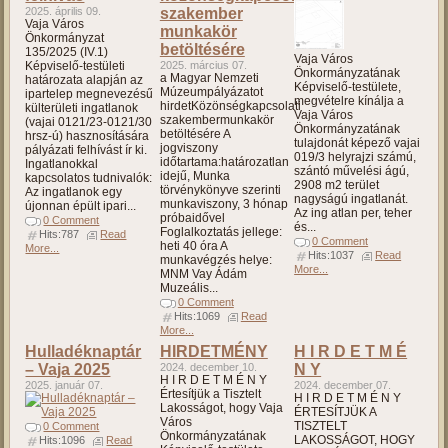
2025. április 09.
szakember
Vaja Város
munkakör
Önkormányzat
betöltésére
135/2025 (IV.1)
Vaja Város
Képviselő-testületi
2025. március 07.
Önkormányzatának
a Magyar Nemzeti
határozata alapján az
Képviselő-testülete,
Múzeumpályázatot
ipartelep megnevezésű
megvételre kínálja a
hirdetKözönségkapcsolati
külterületi ingatlanok
Vaja Város
szakembermunkakör
(vajai 0121/23-0121/30
Önkormányzatának
betöltésére A
hrsz-ú) hasznosítására
tulajdonát képező vajai
jogviszony
pályázati felhívást ír ki.
019/3 helyrajzi számú,
időtartama:határozatlan
Ingatlanokkal
szántó művelési ágú,
idejű, Munka
kapcsolatos tudnivalók:
2908 m2 terület
törvénykönyve szerinti
Az ingatlanok egy
nagyságú ingatlanát.
munkaviszony, 3 hónap
újonnan épült ipari...
Az ing atlan per, teher
próbaidővel
0 Comment
és...
Foglalkoztatás jellege:
Hits:787
Read
0 Comment
heti 40 óra A
More...
Hits:1037
Read
munkavégzés helye:
More...
MNM Vay Ádám
Muzeális...
0 Comment
Hits:1069
Read
More...
Hulladéknaptár
HIRDETMÉNY
H I R D E T M É
– Vaja 2025
2024. december 10.
N Y
H I R D E T M É N Y
2025. január 07.
2024. december 07.
Értesítjük a Tisztelt
H I R D E T M É N Y
Lakosságot, hogy Vaja
ÉRTESÍTJÜK A
Város
TISZTELT
0 Comment
Önkormányzatának
LAKOSSÁGOT, HOGY
Hits:1096
Read