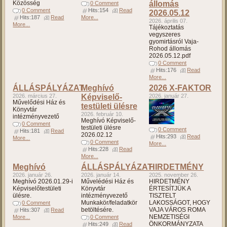
Közösség
állomás
0 Comment
0 Comment
Hits:154
Read
2026.05.12
Hits:187
Read
More...
2026. április 07.
More...
Tájékoztatás
vegyszeres
gyomirtásról Vaja-
Rohod állomás
2026.05.12.pdf
0 Comment
Hits:176
Read
More...
ÁLLÁSPÁLYÁZAT
Meghívó
2026 X-FAKTOR
2026. március 27.
Képviselő-
2026. január 27.
Művelődési Ház és
testületi ülésre
Könyvtár
2026. február 10.
intézményvezető
Meghívó Képviselő-
0 Comment
testületi ülésre
0 Comment
Hits:181
Read
2026.02.12
Hits:293
Read
More...
0 Comment
More...
Hits:228
Read
More...
Meghívó
ÁLLÁSPÁLYÁZAT
HIRDETMÉNY
2026. január 26.
2026. január 14.
2025. november 26.
Meghívó 2026.01.29-i
Művelédési Ház és
HIRDETMÉNY
Képviselőtestületi
Könyvtár
ÉRTESÍTJÜK A
ülésre.
intézményvezető
TISZTELT
Munkakör/feladatkör
LAKOSSÁGOT, HOGY
0 Comment
betöltésére.
VAJA VÁROS ROMA
Hits:307
Read
NEMZETISÉGI
More...
0 Comment
ÖNKORMÁNYZATA
Hits:249
Read