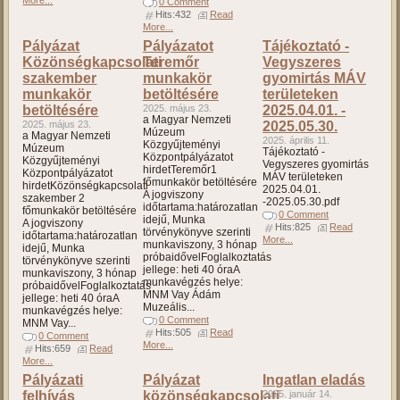
0 Comment
Hits:432
Read
More...
Pályázat
Pályázatot
Tájékoztató -
Közönségkapcsolati
Teremőr
Vegyszeres
szakember
munkakör
gyomirtás MÁV
munkakör
betöltésére
területeken
betöltésére
2025. május 23.
2025.04.01. -
a Magyar Nemzeti
2025. május 23.
2025.05.30.
Múzeum
a Magyar Nemzeti
2025. április 11.
Közgyűjteményi
Múzeum
Tájékoztató -
Központpályázatot
Közgyűjteményi
Vegyszeres gyomirtás
hirdetTeremőr1
Központpályázatot
MÁV területeken
főmunkakör betöltésére
hirdetKözönségkapcsolati
2025.04.01.
A jogviszony
szakember 2
-2025.05.30.pdf
időtartama:határozatlan
főmunkakör betöltésére
0 Comment
idejű, Munka
A jogviszony
Hits:825
Read
törvénykönyve szerinti
időtartama:határozatlan
More...
munkaviszony, 3 hónap
idejű, Munka
próbaidővelFoglalkoztatás
törvénykönyve szerinti
jellege: heti 40 óraA
munkaviszony, 3 hónap
munkavégzés helye:
próbaidővelFoglalkoztatás
MNM Vay Ádám
jellege: heti 40 óraA
Muzeális...
munkavégzés helye:
0 Comment
MNM Vay...
Hits:505
Read
0 Comment
More...
Hits:659
Read
More...
Pályázati
Pályázat
Ingatlan eladás
felhívás
közönségkapcsolati
2025. január 14.