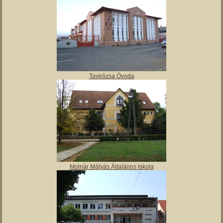
Tavirózsa Óvoda
Molnár Mátyás Általános Iskola