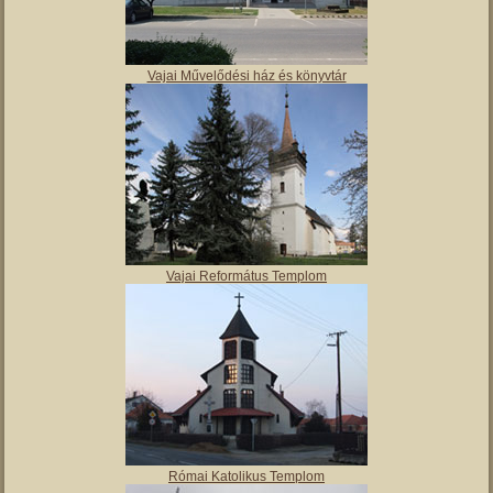
Vajai Művelődési ház és könyvtár
Vajai Református Templom
Római Katolikus Templom