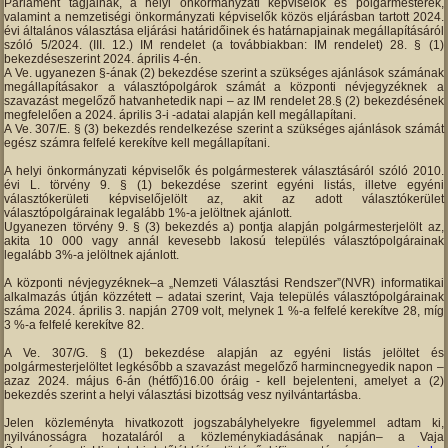
Parlament tagjainak, a helyi önkormányzati képviselők és polgármesterek,
valamint a nemzetiségi önkormányzati képviselők közös eljárásban tartott 2024.
évi általános választása eljárási határidőinek és határnapjainak megállapításáról
szóló 5/2024. (III. 12.) IM rendelet (a továbbiakban: IM rendelet) 28. § (1)
bekezdéseszerint 2024. április 4-én.
A Ve. ugyanezen §-ának (2) bekezdése szerint a szükséges ajánlások számának
megállapításakor a választópolgárok számát a központi névjegyzéknek a
szavazást megelőző hatvanhetedik napi – az IM rendelet 28.§ (2) bekezdésének
megfelelően a 2024. április 3-i -adatai alapján kell megállapítani.
A Ve. 307/E. § (3) bekezdés rendelkezése szerint a szükséges ajánlások számát
egész számra felfelé kerekítve kell megállapítani.
A helyi önkormányzati képviselők és polgármesterek választásáról szóló 2010.
évi L. törvény 9. § (1) bekezdése szerint egyéni listás, illetve egyéni
választókerületi képviselőjelölt az, akit az adott választókerület
választópolgárainak legalább 1%-a jelöltnek ajánlott.
Ugyanezen törvény 9. § (3) bekezdés a) pontja alapján polgármesterjelölt az,
akita 10 000 vagy annál kevesebb lakosú település választópolgárainak
legalább 3%-a jelöltnek ajánlott.
A központi névjegyzéknek–a „Nemzeti Választási Rendszer”(NVR) informatikai
alkalmazás útján közzétett – adatai szerint, Vaja település választópolgárainak
száma 2024. április 3. napján 2709 volt, melynek 1 %-a felfelé kerekítve 28, míg
3 %-a felfelé kerekítve 82.
A Ve. 307/G. § (1) bekezdése alapján az egyéni listás jelöltet és
polgármesterjelöltet legkésőbb a szavazást megelőző harmincnegyedik napon –
azaz 2024. május 6-án (hétfő)16.00 óráig - kell bejelenteni, amelyet a (2)
bekezdés szerint a helyi választási bizottság vesz nyilvántartásba.
Jelen közleményta hivatkozott jogszabályhelyekre figyelemmel adtam ki,
nyilvánosságra hozataláról a közleménykiadásának napján– a Vaja