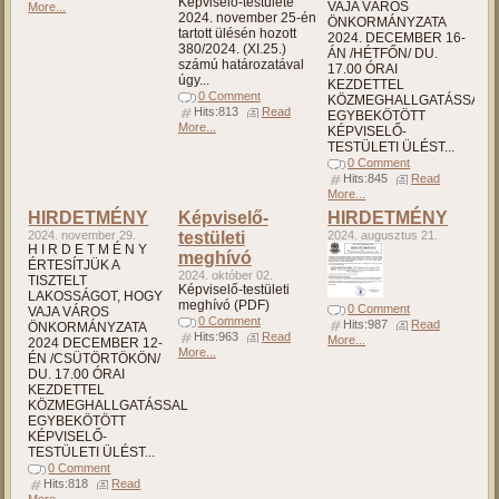
Képviselő-testülete
VAJA VÁROS
More...
2024. november 25-én
ÖNKORMÁNYZATA
tartott ülésén hozott
2024. DECEMBER 16-
380/2024. (XI.25.)
ÁN /HÉTFŐN/ DU.
számú határozatával
17.00 ÓRAI
úgy...
KEZDETTEL
0 Comment
KÖZMEGHALLGATÁSSAL
Hits:813
Read
EGYBEKÖTÖTT
More...
KÉPVISELŐ-
TESTÜLETI ÜLÉST...
0 Comment
Hits:845
Read
More...
HIRDETMÉNY
Képviselő-
HIRDETMÉNY
2024. november 29.
testületi
2024. augusztus 21.
H I R D E T M É N Y
meghívó
ÉRTESÍTJÜK A
2024. október 02.
TISZTELT
Képviselő-testületi
LAKOSSÁGOT, HOGY
meghívó (PDF)
0 Comment
VAJA VÁROS
0 Comment
Hits:987
Read
ÖNKORMÁNYZATA
Hits:963
Read
More...
2024 DECEMBER 12-
More...
ÉN /CSÜTÖRTÖKÖN/
DU. 17.00 ÓRAI
KEZDETTEL
KÖZMEGHALLGATÁSSAL
EGYBEKÖTÖTT
KÉPVISELŐ-
TESTÜLETI ÜLÉST...
0 Comment
Hits:818
Read
More...