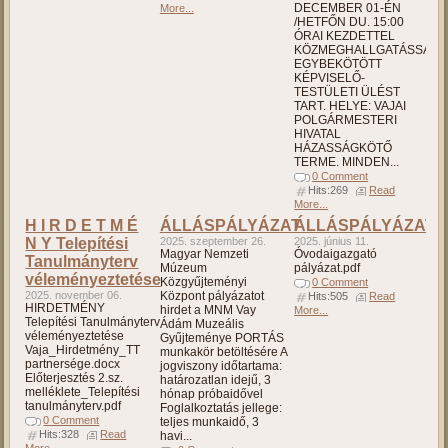
DECEMBER 01-ÉN
More...
/HETFŐN DU. 15:00
ÓRAI KEZDETTEL
KÖZMEGHALLGATÁSSAL
EGYBEKÖTÖTT
KÉPVISELŐ-
TESTÜLETI ÜLÉST
TART. HELYE: VAJAI
POLGÁRMESTERI
HIVATAL
HÁZASSÁGKÖTŐ
TERME. MINDEN...
0 Comment
Hits:269
Read
More...
H I R D E T M É
ÁLLÁSPÁLYÁZAT
ÁLLÁSPÁLYÁZAT
N Y Telepítési
2025. szeptember 26.
2025. június 11.
Magyar Nemzeti
Óvodaigazgató
Tanulmányterv
Múzeum
pályázat.pdf
véleményeztetése
Közgyűjteményi
0 Comment
2025. november 06.
Központ pályázatot
Hits:505
Read
HIRDETMÉNY
hirdet a MNM Vay
More...
Telepítési Tanulmányterv
Ádám Muzeális
véleményeztetése
Gyűjteménye PORTÁS
Vaja_Hirdetmény_TT
munkakör betöltésére A
partnersége.docx
jogviszony időtartama:
Előterjesztés 2.sz.
határozatlan idejű, 3
melléklete_Telepítési
hónap próbaidővel
tanulmányterv.pdf
Foglalkoztatás jellege:
0 Comment
teljes munkaidő, 3
Hits:328
Read
havi...
More...