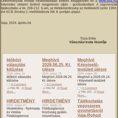
Önkormányzati Hivatal hirdetőtábláján történő kifüggesztés és a
www.vaja.hu
internetes oldalon történő megjelenés útján - gondoskodtam. A jogorvoslati
tájékoztatás a Ve. 208-212. §-ain, az illetékmentesség az illetékekről szóló 1990.
évi XCIII. törvény 2. mellékletének XIII. 8. pontján alapul.
Vaja, 2024. április 04.
Tisza Erika
Választási Iroda Vezetője
Időközi
Meghívó
Meghívó
választás
2026.06.25. Kt.
Képviselő-
kitűzése
ülésre
testületi ülésre
2026. július 10.
2026. június 19.
2026. május 08.
Időközi választás
Meghívó 2026.06.25.
Meghívó a 2026.05.14-
kitűzése
Kt. ülésre
i Képviselő-testületi
ülésre
0 Comment
0 Comment
Hits:95
Read
Hits:92
Read
0 Comment
More...
More...
Hits:162
Read
More...
HIRDETMÉNY
HIRDETMÉNY
Tájékoztatás
2026. május 07.
2026. április 22.
vegyszeres
Hirdetmény - Nyírmada
Földtulajdonosi
gyomirtásról
és Vidéke
Közösség gyűlés
Vaja-Rohod
Földtulajdonosi
összehívása.