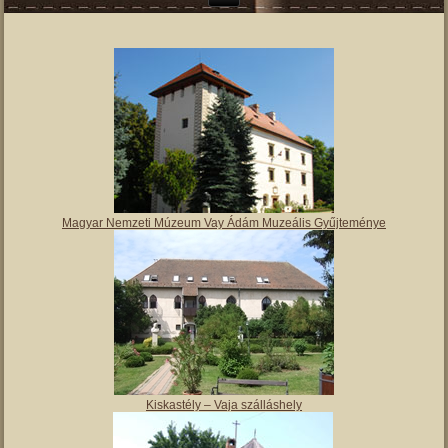
Magyar Nemzeti Múzeum Vay Ádám Muzeális Gyűjteménye
Kiskastély – Vaja szálláshely