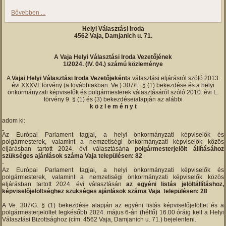
Bővebben ...
Helyi Választási Iroda
4562 Vaja, Damjanich u. 71.
A Vaja Helyi Választási Iroda Vezetőjének
1/2024. (IV. 04.) számú közleménye
A
Vajai Helyi Választási Iroda Vezetőjeként
a választási eljárásról szóló 2013.
évi XXXVI. törvény (a továbbiakban: Ve.) 307/E. § (1) bekezdése és a helyi
önkormányzati képviselők és polgármesterek választásáról szóló 2010. évi L.
törvény 9. § (1) és (3) bekezdéseialapján az alábbi
k ö z l e m é n y t
adom ki:
Az Európai Parlament tagjai, a helyi önkormányzati képviselők és
polgármesterek, valamint a nemzetiségi önkormányzati képviselők közös
eljárásban tartott 2024. évi választásán
a polgármesterjelölt állításához
szükséges ajánlások száma Vaja településen: 82
Az Európai Parlament tagjai, a helyi önkormányzati képviselők és
polgármesterek, valamint a nemzetiségi önkormányzati képviselők közös
eljárásban tartott 2024. évi választásán
az egyéni listás jelöltállításhoz,
képviselőjelöltséghez szükséges ajánlások száma Vaja településen: 28
A Ve. 307/G. § (1) bekezdése alapján az egyéni listás képviselőjelöltet és a
polgármesterjelöltet legkésőbb 2024. május 6-án (hétfő) 16.00 óráig kell a Helyi
Választási Bizottsághoz (cím: 4562 Vaja, Damjanich u. 71.) bejelenteni.