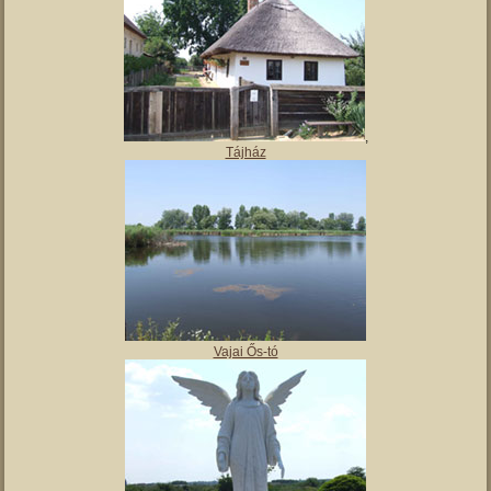
,
Tájház
Vajai Ős-tó