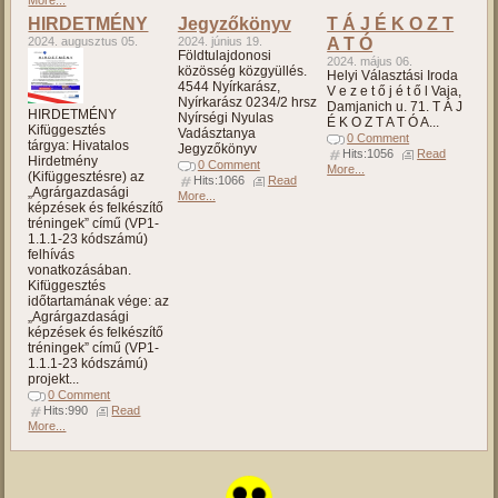
HIRDETMÉNY
Jegyzőkönyv
T Á J É K O Z T
2024. augusztus 05.
2024. június 19.
A T Ó
Földtulajdonosi
2024. május 06.
közösség közgyüllés.
Helyi Választási Iroda
4544 Nyírkarász,
V e z e t ő j é t ő l Vaja,
Nyírkarász 0234/2 hrsz
Damjanich u. 71. T Á J
HIRDETMÉNY
Nyírségi Nyulas
É K O Z T A T Ó A...
Kifüggesztés
Vadásztanya
0 Comment
tárgya: Hivatalos
Jegyzőkönyv
Hits:1056
Read
Hirdetmény
0 Comment
More...
(Kifüggesztésre) az
Hits:1066
Read
„Agrárgazdasági
More...
képzések és felkészítő
tréningek” című (VP1-
1.1.1-23 kódszámú)
felhívás
vonatkozásában.
Kifüggesztés
időtartamának vége: az
„Agrárgazdasági
képzések és felkészítő
tréningek” című (VP1-
1.1.1-23 kódszámú)
projekt...
0 Comment
Hits:990
Read
More...