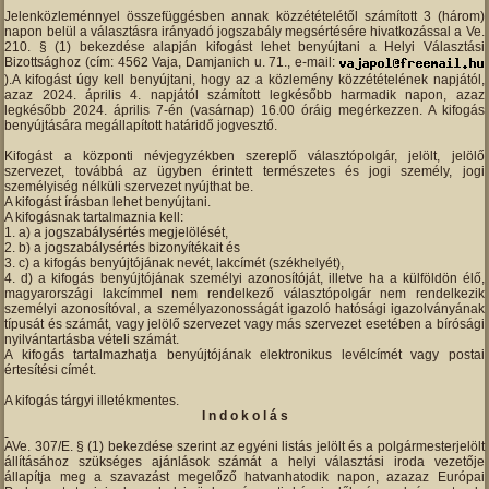
Jelenközleménnyel összefüggésben annak közzétételétől számított 3 (három)
napon belül a választásra irányadó jogszabály megsértésére hivatkozással a Ve.
210. § (1) bekezdése alapján kifogást lehet benyújtani a Helyi Választási
Bizottsághoz (cím: 4562 Vaja, Damjanich u. 71., e-mail:
).A kifogást úgy kell benyújtani, hogy az a közlemény közzétételének napjától,
azaz 2024. április 4. napjától számított legkésőbb harmadik napon, azaz
legkésőbb 2024. április 7-én (vasárnap) 16.00 óráig megérkezzen. A kifogás
benyújtására megállapított határidő jogvesztő.
Kifogást a központi névjegyzékben szereplő választópolgár, jelölt, jelölő
szervezet, továbbá az ügyben érintett természetes és jogi személy, jogi
személyiség nélküli szervezet nyújthat be.
A kifogást írásban lehet benyújtani.
A kifogásnak tartalmaznia kell:
a) a jogszabálysértés megjelölését,
b) a jogszabálysértés bizonyítékait és
c) a kifogás benyújtójának nevét, lakcímét (székhelyét),
d) a kifogás benyújtójának személyi azonosítóját, illetve ha a külföldön élő,
magyarországi lakcímmel nem rendelkező választópolgár nem rendelkezik
személyi azonosítóval, a személyazonosságát igazoló hatósági igazolványának
típusát és számát, vagy jelölő szervezet vagy más szervezet esetében a bírósági
nyilvántartásba vételi számát.
A kifogás tartalmazhatja benyújtójának elektronikus levélcímét vagy postai
értesítési címét.
A kifogás tárgyi illetékmentes.
I n d o k o l á s
AVe. 307/E. § (1) bekezdése szerint az egyéni listás jelölt és a polgármesterjelölt
állításához szükséges ajánlások számát a helyi választási iroda vezetője
állapítja meg a szavazást megelőző hatvanhatodik napon, azazaz Európai