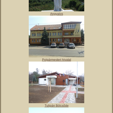
Angyalos
Polgármesteri hivatal
Tulipán Bölcsőde