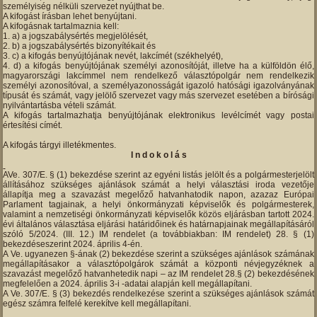
személyiség nélküli szervezet nyújthat be.
A kifogást írásban lehet benyújtani.
A kifogásnak tartalmaznia kell:
a) a jogszabálysértés megjelölését,
b) a jogszabálysértés bizonyítékait és
c) a kifogás benyújtójának nevét, lakcímét (székhelyét),
d) a kifogás benyújtójának személyi azonosítóját, illetve ha a külföldön élő,
magyarországi lakcímmel nem rendelkező választópolgár nem rendelkezik
személyi azonosítóval, a személyazonosságát igazoló hatósági igazolványának
típusát és számát, vagy jelölő szervezet vagy más szervezet esetében a bírósági
nyilvántartásba vételi számát.
A kifogás tartalmazhatja benyújtójának elektronikus levélcímét vagy postai
értesítési címét.
A kifogás tárgyi illetékmentes.
I n d o k o l á s
AVe. 307/E. § (1) bekezdése szerint az egyéni listás jelölt és a polgármesterjelölt
állításához szükséges ajánlások számát a helyi választási iroda vezetője
állapítja meg a szavazást megelőző hatvanhatodik napon, azazaz Európai
Parlament tagjainak, a helyi önkormányzati képviselők és polgármesterek,
valamint a nemzetiségi önkormányzati képviselők közös eljárásban tartott 2024.
évi általános választása eljárási határidőinek és határnapjainak megállapításáról
szóló 5/2024. (III. 12.) IM rendelet (a továbbiakban: IM rendelet) 28. § (1)
bekezdéseszerint 2024. április 4-én.
A Ve. ugyanezen §-ának (2) bekezdése szerint a szükséges ajánlások számának
megállapításakor a választópolgárok számát a központi névjegyzéknek a
szavazást megelőző hatvanhetedik napi – az IM rendelet 28.§ (2) bekezdésének
megfelelően a 2024. április 3-i -adatai alapján kell megállapítani.
A Ve. 307/E. § (3) bekezdés rendelkezése szerint a szükséges ajánlások számát
egész számra felfelé kerekítve kell megállapítani.