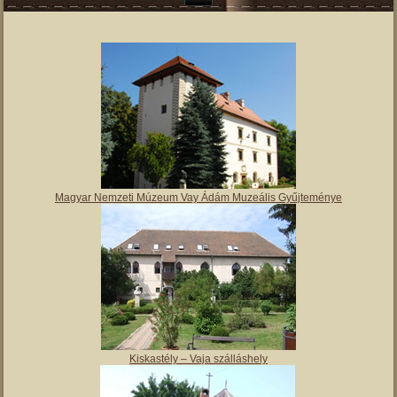
Magyar Nemzeti Múzeum Vay Ádám Muzeális Gyűjteménye
Kiskastély – Vaja szálláshely