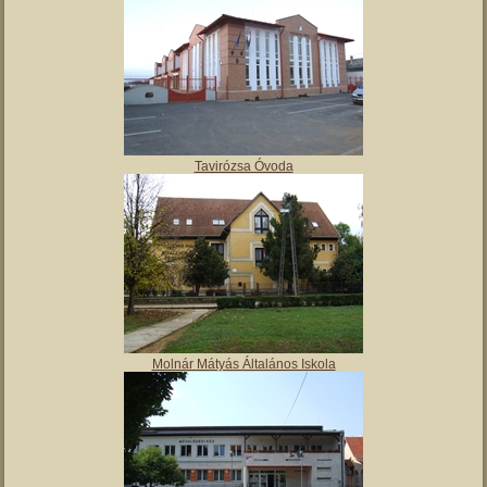
Tavirózsa Óvoda
Molnár Mátyás Általános Iskola