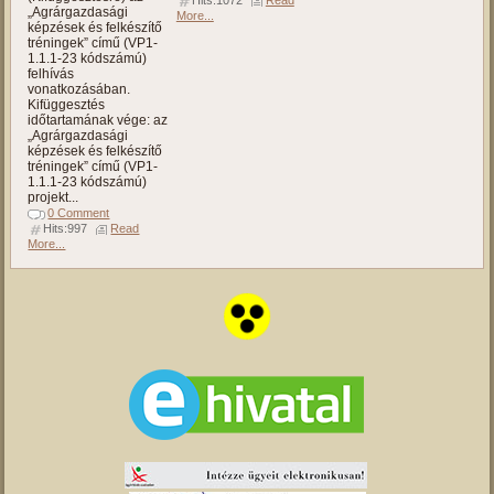
Hits:1072
Read
„Agrárgazdasági
More...
képzések és felkészítő
tréningek” című (VP1-
1.1.1-23 kódszámú)
felhívás
vonatkozásában.
Kifüggesztés
időtartamának vége: az
„Agrárgazdasági
képzések és felkészítő
tréningek” című (VP1-
1.1.1-23 kódszámú)
projekt...
0 Comment
Hits:997
Read
More...