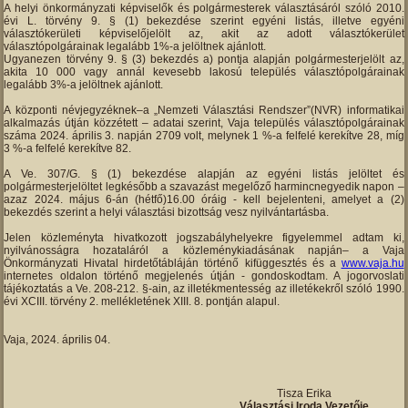
A helyi önkormányzati képviselők és polgármesterek választásáról szóló 2010.
évi L. törvény 9. § (1) bekezdése szerint egyéni listás, illetve egyéni
választókerületi képviselőjelölt az, akit az adott választókerület
választópolgárainak legalább 1%-a jelöltnek ajánlott.
Ugyanezen törvény 9. § (3) bekezdés a) pontja alapján polgármesterjelölt az,
akita 10 000 vagy annál kevesebb lakosú település választópolgárainak
legalább 3%-a jelöltnek ajánlott.
A központi névjegyzéknek–a „Nemzeti Választási Rendszer”(NVR) informatikai
alkalmazás útján közzétett – adatai szerint, Vaja település választópolgárainak
száma 2024. április 3. napján 2709 volt, melynek 1 %-a felfelé kerekítve 28, míg
3 %-a felfelé kerekítve 82.
A Ve. 307/G. § (1) bekezdése alapján az egyéni listás jelöltet és
polgármesterjelöltet legkésőbb a szavazást megelőző harmincnegyedik napon –
azaz 2024. május 6-án (hétfő)16.00 óráig - kell bejelenteni, amelyet a (2)
bekezdés szerint a helyi választási bizottság vesz nyilvántartásba.
Jelen közleményta hivatkozott jogszabályhelyekre figyelemmel adtam ki,
nyilvánosságra hozataláról a közleménykiadásának napján– a Vaja
Önkormányzati Hivatal hirdetőtábláján történő kifüggesztés és a
www.vaja.hu
internetes oldalon történő megjelenés útján - gondoskodtam. A jogorvoslati
tájékoztatás a Ve. 208-212. §-ain, az illetékmentesség az illetékekről szóló 1990.
évi XCIII. törvény 2. mellékletének XIII. 8. pontján alapul.
Vaja, 2024. április 04.
Tisza Erika
Választási Iroda Vezetője