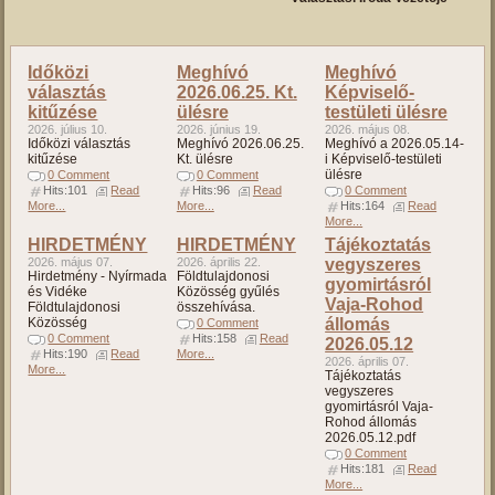
Időközi
Meghívó
Meghívó
választás
2026.06.25. Kt.
Képviselő-
kitűzése
ülésre
testületi ülésre
2026. július 10.
2026. június 19.
2026. május 08.
Időközi választás
Meghívó 2026.06.25.
Meghívó a 2026.05.14-
kitűzése
Kt. ülésre
i Képviselő-testületi
ülésre
0 Comment
0 Comment
Hits:101
Read
Hits:96
Read
0 Comment
More...
More...
Hits:164
Read
More...
HIRDETMÉNY
HIRDETMÉNY
Tájékoztatás
2026. május 07.
2026. április 22.
vegyszeres
Hirdetmény - Nyírmada
Földtulajdonosi
gyomirtásról
és Vidéke
Közösség gyűlés
Vaja-Rohod
Földtulajdonosi
összehívása.
Közösség
állomás
0 Comment
0 Comment
Hits:158
Read
2026.05.12
Hits:190
Read
More...
2026. április 07.
More...
Tájékoztatás
vegyszeres
gyomirtásról Vaja-
Rohod állomás
2026.05.12.pdf
0 Comment
Hits:181
Read
More...