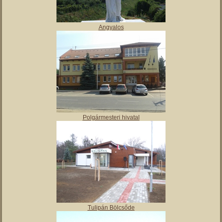
Angyalos
Polgármesteri hivatal
Tulipán Bölcsőde