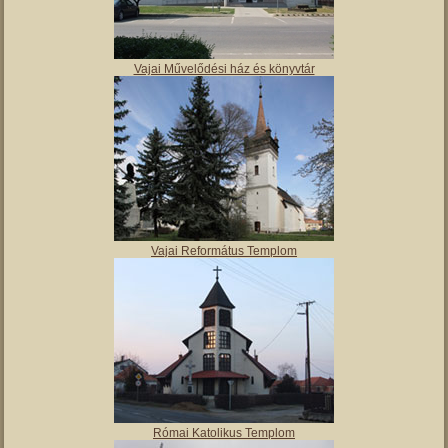
Vajai Művelődési ház és könyvtár
Vajai Református Templom
Római Katolikus Templom