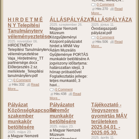
TERME. MINDEN...
0 Comment
Hits:270
Read
More...
H I R D E T M É
ÁLLÁSPÁLYÁZAT
ÁLLÁSPÁLYÁZAT
N Y Telepítési
2025. szeptember 26.
2025. június 11.
Magyar Nemzeti
Óvodaigazgató
Tanulmányterv
Múzeum
pályázat.pdf
véleményeztetése
Közgyűjteményi
0 Comment
2025. november 06.
Központ pályázatot
Hits:506
Read
HIRDETMÉNY
hirdet a MNM Vay
More...
Telepítési Tanulmányterv
Ádám Muzeális
véleményeztetése
Gyűjteménye PORTÁS
Vaja_Hirdetmény_TT
munkakör betöltésére A
partnersége.docx
jogviszony időtartama:
Előterjesztés 2.sz.
határozatlan idejű, 3
melléklete_Telepítési
hónap próbaidővel
tanulmányterv.pdf
Foglalkoztatás jellege:
0 Comment
teljes munkaidő, 3
Hits:332
Read
havi...
More...
0 Comment
Hits:438
Read
More...
Pályázat
Pályázatot
Tájékoztató -
Közönségkapcsolati
Teremőr
Vegyszeres
szakember
munkakör
gyomirtás MÁV
munkakör
betöltésére
területeken
betöltésére
2025. május 23.
2025.04.01. -
a Magyar Nemzeti
2025. május 23.
2025.05.30.
Múzeum
a Magyar Nemzeti
2025. április 11.