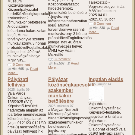
Közgyűjteményi
Múzeum
Tájékoztató -
Központpályázatot
Közgyűjteményi
Vegyszeres gyomirtás
hirdetTeremőr1
Központpályázatot
MÁV területeken
főmunkakör betöltésére
hirdetKözönségkapcsolati
2025.04.01.
A jogviszony
szakember 2
-2025.05.30.pdf
időtartama:határozatlan
főmunkakör betöltésére
0 Comment
idejű, Munka
A jogviszony
Hits:830
Read
törvénykönyve szerinti
időtartama:határozatlan
More...
munkaviszony, 3 hónap
idejű, Munka
próbaidővelFoglalkoztatás
törvénykönyve szerinti
jellege: heti 40 óraA
munkaviszony, 3 hónap
munkavégzés helye:
próbaidővelFoglalkoztatás
MNM Vay Ádám
jellege: heti 40 óraA
Muzeális...
munkavégzés helye:
0 Comment
MNM Vay...
Hits:507
Read
0 Comment
More...
Hits:665
Read
More...
Pályázati
Pályázat
Ingatlan eladás
felhívás
közönségkapcsolati
2025. január 14.
2025. április 09.
szakember
Vaja Város
munkakör
Önkormányzat
betöltésére
135/2025 (IV.1)
Vaja Város
Képviselő-testületi
2025. március 07.
Önkormányzatának
a Magyar Nemzeti
határozata alapján az
Képviselő-testülete,
Múzeumpályázatot
ipartelep megnevezésű
megvételre kínálja a
hirdetKözönségkapcsolati
külterületi ingatlanok
Vaja Város
szakembermunkakör
(vajai 0121/23-0121/30
Önkormányzatának
betöltésére A
hrsz-ú) hasznosítására
tulajdonát képező vajai
jogviszony
pályázati felhívást ír ki.
019/3 helyrajzi számú,