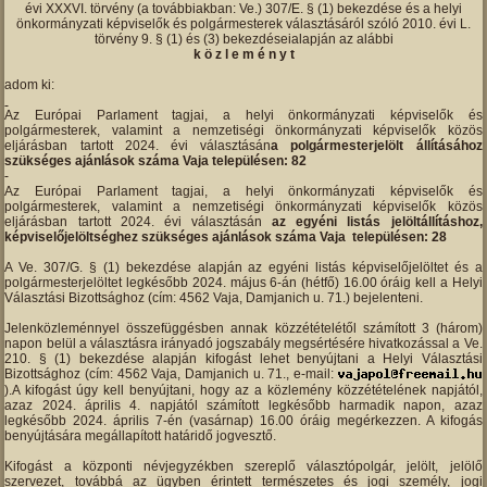
évi XXXVI. törvény (a továbbiakban: Ve.) 307/E. § (1) bekezdése és a helyi
önkormányzati képviselők és polgármesterek választásáról szóló 2010. évi L.
törvény 9. § (1) és (3) bekezdéseialapján az alábbi
k ö z l e m é n y t
adom ki:
Az Európai Parlament tagjai, a helyi önkormányzati képviselők és
polgármesterek, valamint a nemzetiségi önkormányzati képviselők közös
eljárásban tartott 2024. évi választásán
a polgármesterjelölt állításához
szükséges ajánlások száma Vaja településen: 82
Az Európai Parlament tagjai, a helyi önkormányzati képviselők és
polgármesterek, valamint a nemzetiségi önkormányzati képviselők közös
eljárásban tartott 2024. évi választásán
az egyéni listás jelöltállításhoz,
képviselőjelöltséghez szükséges ajánlások száma Vaja településen: 28
A Ve. 307/G. § (1) bekezdése alapján az egyéni listás képviselőjelöltet és a
polgármesterjelöltet legkésőbb 2024. május 6-án (hétfő) 16.00 óráig kell a Helyi
Választási Bizottsághoz (cím: 4562 Vaja, Damjanich u. 71.) bejelenteni.
Jelenközleménnyel összefüggésben annak közzétételétől számított 3 (három)
napon belül a választásra irányadó jogszabály megsértésére hivatkozással a Ve.
210. § (1) bekezdése alapján kifogást lehet benyújtani a Helyi Választási
Bizottsághoz (cím: 4562 Vaja, Damjanich u. 71., e-mail:
).A kifogást úgy kell benyújtani, hogy az a közlemény közzétételének napjától,
azaz 2024. április 4. napjától számított legkésőbb harmadik napon, azaz
legkésőbb 2024. április 7-én (vasárnap) 16.00 óráig megérkezzen. A kifogás
benyújtására megállapított határidő jogvesztő.
Kifogást a központi névjegyzékben szereplő választópolgár, jelölt, jelölő
szervezet, továbbá az ügyben érintett természetes és jogi személy, jogi