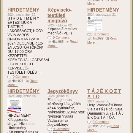
More...
HIRDETMÉNY
Képviselő-
HIRDETMÉNY
2024. november 29.
testületi
2024. augusztus 21.
H I R D E T M É N Y
meghívó
ÉRTESÍTJÜK A
2024. október 02.
TISZTELT
Képviselő-testületi
LAKOSSÁGOT, HOGY
meghívó (PDF)
0 Comment
VAJA VÁROS
0 Comment
Hits:992
Read
ÖNKORMÁNYZATA
Hits:965
Read
More...
2024 DECEMBER 12-
More...
ÉN /CSÜTÖRTÖKÖN/
DU. 17.00 ÓRAI
KEZDETTEL
KÖZMEGHALLGATÁSSAL
EGYBEKÖTÖTT
KÉPVISELŐ-
TESTÜLETI ÜLÉST...
0 Comment
Hits:821
Read
More...
HIRDETMÉNY
Jegyzőkönyv
T Á J É K O Z T
2024. augusztus 05.
2024. június 19.
A T Ó
Földtulajdonosi
2024. május 06.
közösség közgyüllés.
Helyi Választási Iroda
4544 Nyírkarász,
V e z e t ő j é t ő l Vaja,
Nyírkarász 0234/2 hrsz
Damjanich u. 71. T Á J
HIRDETMÉNY
Nyírségi Nyulas
É K O Z T A T Ó A...
Kifüggesztés
Vadásztanya
0 Comment
tárgya: Hivatalos
Jegyzőkönyv
Hits:1062
Read
Hirdetmény
0 Comment
More...
(Kifüggesztésre) az