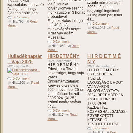
időtartama:határozatlan
Ingatlanokkal
szántó művelési ágú,
idejű, Munka
kapcsolatos tudnivalók:
2908 m2 terület
törvénykönyve szerinti
Az ingatlanok egy
nagyságú ingatlanát.
munkaviszony, 3 hónap
újonnan épült ipari...
Az ing atlan per, teher
próbaidővel
0 Comment
és...
Foglalkoztatás jellege:
Hits:795
Read
0 Comment
heti 40 óra A
More...
Hits:1042
Read
munkavégzés helye:
More...
MNM Vay Ádám
Muzeális...
0 Comment
Hits:1080
Read
More...
Hulladéknaptár
HIRDETMÉNY
H I R D E T M É
– Vaja 2025
2024. december 10.
N Y
H I R D E T M É N Y
2025. január 07.
2024. december 07.
Értesítjük a Tisztelt
H I R D E T M É N Y
Lakosságot, hogy Vaja
ÉRTESÍTJÜK A
Város
TISZTELT
0 Comment
Önkormányzatának
LAKOSSÁGOT, HOGY
Hits:1100
Read
Képviselő-testülete
VAJA VÁROS
More...
2024. november 25-én
ÖNKORMÁNYZATA
tartott ülésén hozott
2024. DECEMBER 16-
380/2024. (XI.25.)
ÁN /HÉTFŐN/ DU.
számú határozatával
17.00 ÓRAI
úgy...
KEZDETTEL
0 Comment
KÖZMEGHALLGATÁSSAL
Hits:817
Read
EGYBEKÖTÖTT
More...
KÉPVISELŐ-
TESTÜLETI ÜLÉST...
0 Comment
Hits:849
Read