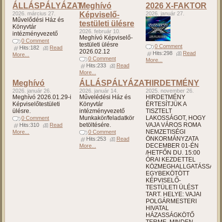
ÁLLÁSPÁLYÁZAT
Meghívó
2026 X-FAKTOR
2026. március 27.
Képviselő-
2026. január 27.
Művelődési Ház és
testületi ülésre
Könyvtár
2026. február 10.
intézményvezető
Meghívó Képviselő-
0 Comment
testületi ülésre
0 Comment
Hits:182
Read
2026.02.12
Hits:298
Read
More...
0 Comment
More...
Hits:233
Read
More...
Meghívó
ÁLLÁSPÁLYÁZAT
HIRDETMÉNY
2026. január 26.
2026. január 14.
2025. november 26.
Meghívó 2026.01.29-i
Művelédési Ház és
HIRDETMÉNY
Képviselőtestületi
Könyvtár
ÉRTESÍTJÜK A
ülésre.
intézményvezető
TISZTELT
Munkakör/feladatkör
LAKOSSÁGOT, HOGY
0 Comment
betöltésére.
VAJA VÁROS ROMA
Hits:310
Read
NEMZETISÉGI
More...
0 Comment
ÖNKORMÁNYZATA
Hits:253
Read
DECEMBER 01-ÉN
More...
/HETFŐN DU. 15:00
ÓRAI KEZDETTEL
KÖZMEGHALLGATÁSSAL
EGYBEKÖTÖTT
KÉPVISELŐ-
TESTÜLETI ÜLÉST
TART. HELYE: VAJAI
POLGÁRMESTERI
HIVATAL
HÁZASSÁGKÖTŐ