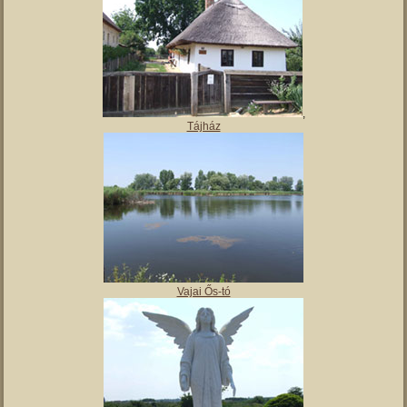
,
Tájház
Vajai Ős-tó